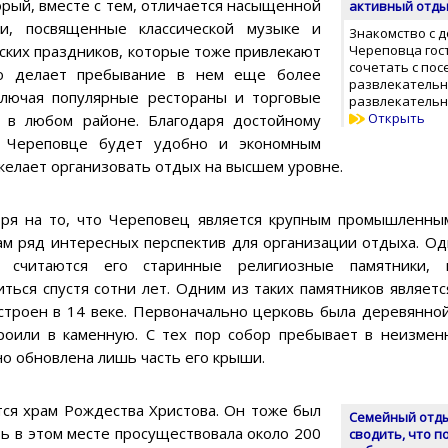
орый, вместе с тем, отличается насыщенной
активный отды
и, посвященные классической музыке и
Знакомство с 
ских праздников, которые тоже привлекают
Череповца гос
сочетать с по
что делает пребывание в нем еще более
развлекательн
лючая популярные рестораны и торговые
развлекательн
Открыть
 в любом районе. Благодаря достойному
в Череповце будет удобно и экономным
 желает организовать отдых на высшем уровне.
ря на то, что Череповец является крупным промышленны
ам ряд интересных перспектив для организации отдыха. Од
а считаются его старинные религиозные памятники,
иться спустя сотни лет. Одним из таких памятников являетс
строен в 14 веке. Первоначально церковь была деревянной
роили в каменную. С тех пор собор пребывает в неизмен
но обновлена лишь часть его крыши.
ся храм Рождества Христова. Он тоже был
Семейный отды
вь в этом месте просуществовала около 200
сводить, что п