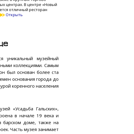
ых центрах. В центре «Новый
ается отличный ресторан
Открыть
це
ся уникальный музейный
ьными коллекциями. Самым
он был основан более ста
ремен основания города до
турой коренного населения
узей «Усадьба Гальских»,
роена в начале 19 века и
в барском доме, также на
оек. Часть музея занимает