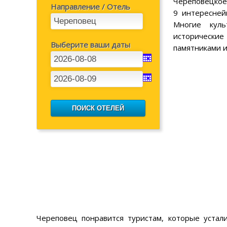
Череповецкое
Направление / Отель
9 интересней
Многие куль
исторически
Выберите ваши даты
памятниками и
Череповец понравится туристам, которые устал