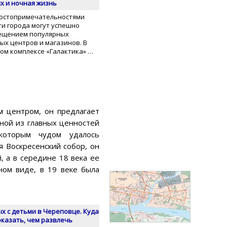
х и ночная жизнь
достопримечательностями
ти города могут успешно
сещением популярных
ых центров и магазинов. В
ом комплексе «Галактика» …
м центром, он предлагает
ной из главных ценностей
 которым чудом удалось
я Воскресенский собор, он
, а в середине 18 века ее
ном виде, в 19 веке была
х с детьми в Череповце. Куда
оказать, чем развлечь