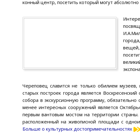
конный центр, посетить который могут абсолютно 
Интер
посвя
И.А.Ми
города
вещей
посети
велики
экспон
Череповец славится не только обилием музеев,
старых построек города является Воскресенский
собора в экскурсионную программу, обязательно 
менее интересных сооружений является Октябрьс
первым вантовым мостом на территории страны
расположенный на живописной площади с одноим
Больше о культурных достопримечательностях