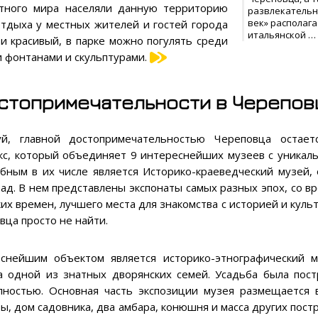
отного мира населяли данную территорию
развлекательн
век» располаг
тдыха у местных жителей и гостей города
итальянской …
и красивый, в парке можно погулять среди
 фонтанами и скульптурами.
стопримечательности в Черепов
й, главной достопримечательностью Череповца остает
кс, который объединяет 9 интереснейших музеев с уникал
бным в их числе является Историко-краеведческий музей, 
зад. В нем представлены экспонаты самых разных эпох, со в
ких времен, лучшего места для знакомства с историей и куль
вца просто не найти.
снейшим объектом является историко-этнографический м
а одной из знатных дворянских семей. Усадьба была пост
лностью. Основная часть экспозиции музея размещается 
, дом садовника, два амбара, конюшня и масса других постр