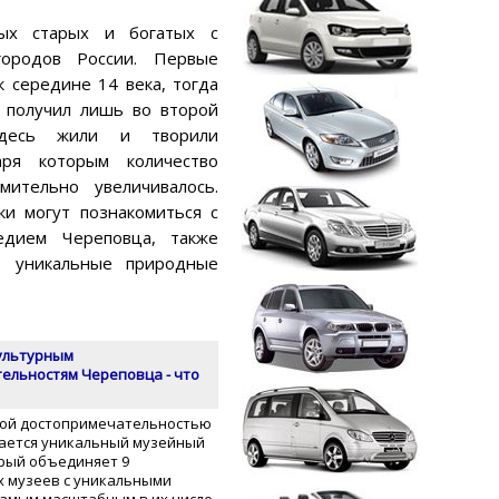
ых старых и богатых с
городов России. Первые
к середине 14 века, тогда
ц получил лишь во второй
Здесь жили и творили
аря которым количество
мительно увеличивалось.
и могут познакомиться с
едием Череповца, также
ь уникальные природные
культурным
ельностям Череповца - что
ной достопримечательностью
ается уникальный музейный
орый объединяет 9
 музеев с уникальными
Самым масштабным в их числе