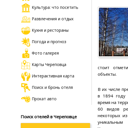
Культура: что посетить
Развлечения и отдых
Кухня и рестораны
Погода и прогноз
Фото галерея
Карты Череповца
стоит отмет
объекты.
Интерактивная карта
Поиск и бронь отеля
В их числе п
в 1894 году 
Прокат авто
время на тер
60 видов ре
некоторых из
Поиск отелей в Череповце
уникальны