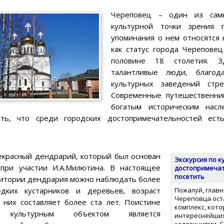
Череповец – один из сам
культурной точки зрения 
упоминания о нем относятся 
как статус города Черепове
половине 18 столетия. 
талантливые люди, благод
культурных заведений стре
Современные путешественник
богатым историческим насл
ить, что среди городских достопримечательностей ест
рекрасный дендрарий, который был основан
Экскурсия по 
при участии И.А.Милютина. В настоящее
достопримечат
посетить
ритории дендрария можно наблюдать более
дких кустарников и деревьев, возраст
Пожалуй, глав
Череповца ост
 них составляет более ста лет. Поистине
комплекс, кот
м культурным объектом является
интереснейших
коллекциями. 