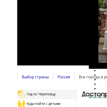
Выбор страны
Россия
Все города и 
Достопр
Гид по Череповцу
Куда пойти с детьми