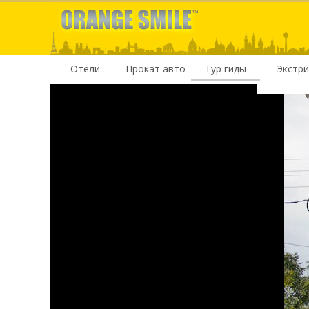
Отели
Прокат авто
Тур гиды
Экстр