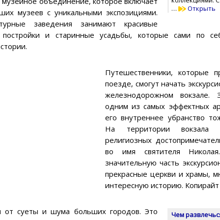
 музейное объединение, которое включает
…
Открыть
ших музеев с уникальными экспозициями.
турные заведения занимают красивые
е постройки и старинные усадьбы, которые сами по се
стории.
Путешественники, которые п
поезде, смогут начать экскурс
железнодорожном вокзале. З
одним из самых эффектных ар
его внутреннее убранство то
На территории вокзала 
религиозных достопримечател
во имя святителя Николая
значительную часть экскурсио
прекрасные церкви и храмы, м
интересную историю. Копирайт
и от суеты и шума больших городов. Это
Чем развлечься