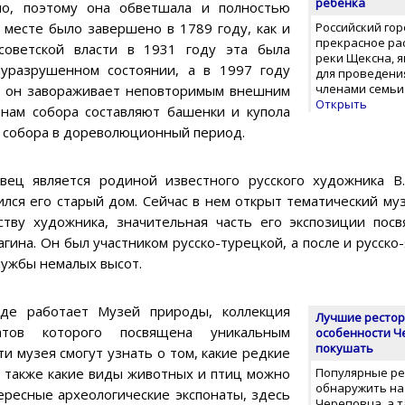
ребенка
ло, поэтому она обветшала и полностью
 месте было завершено в 1789 году, как и
Российский го
прекрасное ра
советской власти в 1931 году эта была
реки Щексна, 
уразрушенном состоянии, а в 1997 году
для проведения
членами семьи
ас он завораживает неповторимым внешним
Открыть
нам собора составляют башенки и купола
у собора в дореволюционный период.
вец является родиной известного русского художника В
ился его старый дом. Сейчас в нем открыт тематический м
ству художника, значительная часть его экспозиции по
гина. Он был участником русско-турецкой, а после и русско-
лужбы немалых высот.
де работает Музей природы, коллекция
Лучшие рестор
натов которого посвящена уникальным
особенности Че
покушать
и музея смогут узнать о том, какие редкие
а также какие виды животных и птиц можно
Популярные ре
обнаружить на
тересные археологические экспонаты, здесь
Череповца, а т