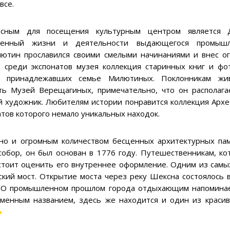
все.
есным для посещения культурным центром является Д
щенный жизни и деятельности выдающегося промышле
лютин прославился своими смелыми начинаниями и внес о
, среди экспонатов музея коллекция старинных книг и фо
, принадлежавших семье Милютиных. Поклонникам жи
ть Музей Верещагиных, примечательно, что он располага
й художник. Любителям истории понравится коллекция Архе
атов которого немало уникальных находок.
 но и огромным количеством бесценных архитектурных па
 собор, он был основан в 1776 году. Путешественникам, к
стоит оценить его внутреннее оформление. Одним из самы
кий мост. Открытие моста через реку Шексна состоялось в
. О промышленном прошлом города отдыхающим напоминае
енным названием, здесь же находится и один из красив