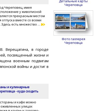
Детальные карты
Череповца
род Череповец, имея
сположение у живописной
является прекрасным местом
 отпуска вместе со всеми
. Здесь есть множество …
Фото галлерея
Череповца
.В. Верещагина, в городе
узей, посвященный жизни и
священа военным подвигам
японской войны и достиг в
аны и кулинарные
реповца - куда сходить
стораны и кафе можно
 оживленных улицах
акже в крупных торгово-