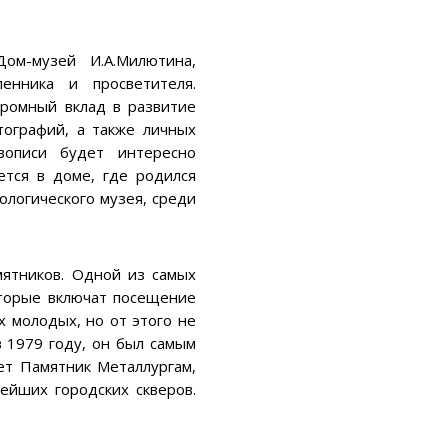
ом-музей И.А.Милютина,
нника и просветителя.
громный вклад в развитие
тографий, а также личных
вописи будет интересно
ется в доме, где родился
ологического музея, среди
мятников. Одной из самых
оторые включат посещение
х молодых, но от этого не
 1979 году, он был самым
т Памятник Металлургам,
ейших городских скверов.