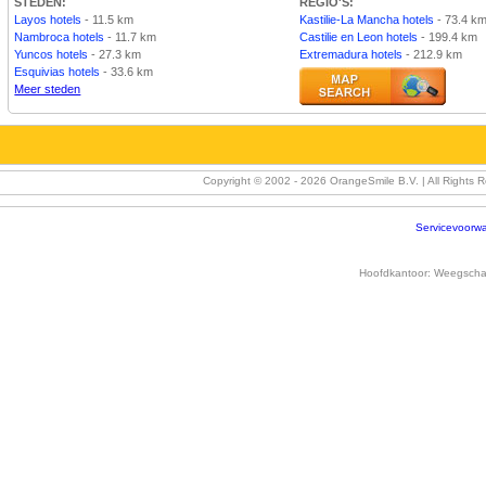
STEDEN:
REGIO'S:
Layos hotels
- 11.5 km
Kastilie-La Mancha hotels
- 73.4 k
Nambroca hotels
- 11.7 km
Castilie en Leon hotels
- 199.4 km
Yuncos hotels
- 27.3 km
Extremadura hotels
- 212.9 km
Esquivias hotels
- 33.6 km
Meer steden
Copyright © 2002 -
2026 OrangeSmile B.V. | All Rights 
Servicevoorw
Hoofdkantoor:
Weegschaa