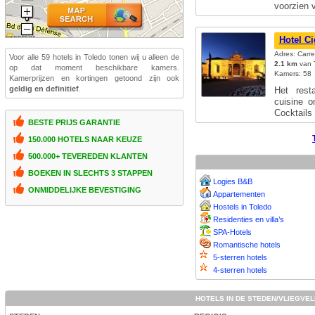
voorzien
Hotel Ci
Adres: Carre
Voor alle 59 hotels in Toledo tonen wij u alleen de
2.1 km
van T
op dat moment beschikbare kamers.
Kamers: 58
Kamerprijzen en kortingen getoond zijn ook
geldig en definitief
.
Het resta
cuisine o
Cocktail
BESTE PRIJS GARANTIE
150.000 HOTELS NAAR KEUZE
500.000+ TEVEREDEN KLANTEN
BOEKEN IN SLECHTS 3 STAPPEN
Logies B&B
ONMIDDELIJKE BEVESTIGING
Appartementen
Hostels in Toledo
Residenties en villa’s
SPA-Hotels
Romantische hotels
5-sterren hotels
4-sterren hotels
HOTELS IN DE STEDEN/VLIEGVE