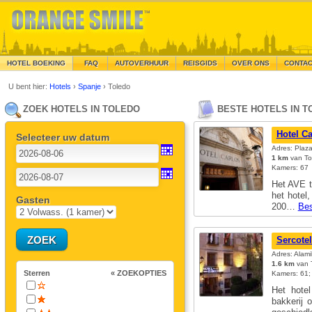
HOTEL BOEKING
FAQ
AUTOVERHUUR
REISGIDS
OVER ONS
CONTA
U bent hier:
Hotels
›
Spanje
›
Toledo
ZOEK HOTELS IN TOLEDO
BESTE HOTELS IN 
Hotel Ca
Selecteer uw datum
Adres: Plaz
1 km
van To
Kamers: 67
Het AVE t
het hotel,
Gasten
200…
Bes
Sercotel
Adres: Alami
1.6 km
van T
Sterren
« ZOEKOPTIES
Kamers: 61; 
Het hote
bakkerij