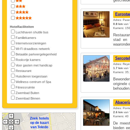
geschied
Eurosta
Adres: Pase
0.8 km
van T
Hotelfaciliteiten
Kamers: 150;
Luchthaven shuttle bus
Restauran
Familiekamers
stad en v
Internetvoorzieningen
waarond
Wi-Fi draadloos netwerk
Betaalde parkeergelegenheid
Sercote
Rookvrije kamers
Adres: Reyes
Voor gasten met handicap
1.7 km
van T
Restaurant
Kamers: 35; 
Huisdieren toegestaan
Bewonder 
Wellness-centrum of Spa
originele
Fitnessruimte
behoude
Zwembad Buiten
Zwembad Binnen
Abacerí
Adres: Ponte
2.6 km
van T
Kamers: 40
Zoek hotels
op de kaart
De meest
van Toledo
bieden ee