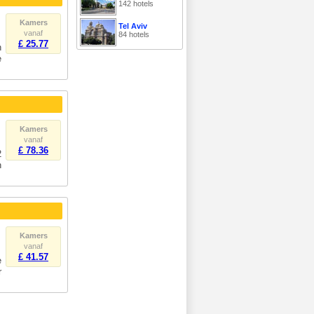
142 hotels
Kamers
Tel Aviv
vanaf
84 hotels
£ 25.77
n
e
Kamers
vanaf
£ 78.36
2
n
Kamers
vanaf
£ 41.57
e
r