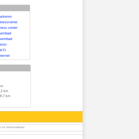
parkeren
itnessruimte
lness center
zwembad
zwembad
ienst
i-Fi
nternet
km
.2 km
8.7 km
jk en betrouwbaar