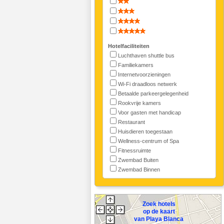
Hotelfaciliteiten
Luchthaven shuttle bus
Familiekamers
Internetvoorzieningen
Wi-Fi draadloos netwerk
Betaalde parkeergelegenheid
Rookvrije kamers
Voor gasten met handicap
Restaurant
Huisdieren toegestaan
Wellness-centrum of Spa
Fitnessruimte
Zwembad Buiten
Zwembad Binnen
Zoek hotels
op de kaart
van Playa Blanca