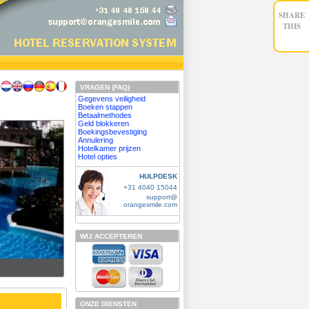
SHARE
THIS
VRAGEN (FAQ)
Gegevens veiligheid
Boeken stappen
Betaalmethodes
Geld blokkeren
Boekingsbevestiging
Annulering
Hotelkamer prijzen
Hotel opties
HULPDESK
+31 4040 15044
support@
orangesmile.com
WIJ ACCEPTEREN
ONZE DIENSTEN