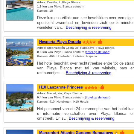
Adres: Castillo, 2, Playa Blanca
1.9 km
van Playa Blanca centrum
Kamers: 18
Deze luxueus villa's aan zee beschikken over een eige
openlucht zwembad en bevinden zich op 5 minute
wandelen van…
Beschrijving & reservering
Hesperia Playa Dorada
Adres: Urbanización Costa Del Papagayo, Playa Blanca
0.8 km
van Playa Blanca centrum (
hotel op de kaart
)
Kamers: 466; Hotelketen: Hoteles Hesperia
Het hotel beschikt over rechtstreekse entre tot de straa
van Playa Blanca met tal van winkels, bars e
restaurantjes.…
Beschrijving & reservering
H10 Lanzarote Princess
Adres: Maciot, s/n, Playa Blanca
0.4 km
van Playa Blanca centrum (
hotel op de kaart
)
Kamers: 410; Hotelketen: H10 Hotels
Het personeel van de 24 uursreceptie van het hotel ka
u informatie verschaffen over Playa Blanca e
omstreek. Er is…
Beschrijving & reservering
Marconfort Atlantic Gardens Bungalows