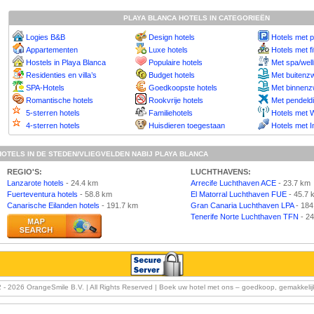
PLAYA BLANCA HOTELS IN CATEGORIEËN
Logies B&B
Design hotels
Hotels met 
Appartementen
Luxe hotels
Hotels met f
Hostels in Playa Blanca
Populaire hotels
Met spa/wel
Residenties en villa’s
Budget hotels
Met buiten
SPA-Hotels
Goedkoopste hotels
Met binnen
Romantische hotels
Rookvrije hotels
Met pendeld
5-sterren hotels
Familiehotels
Hotels met W
4-sterren hotels
Huisdieren toegestaan
Hotels met I
HOTELS IN DE STEDEN/VLIEGVELDEN NABIJ PLAYA BLANCA
REGIO'S:
LUCHTHAVENS:
Lanzarote hotels
- 24.4 km
Arrecife Luchthaven ACE
- 23.7 km
Fuerteventura hotels
- 58.8 km
El Matorral Luchthaven FUE
- 45.7 
Canarische Eilanden hotels
- 191.7 km
Gran Canaria Luchthaven LPA
- 184
Tenerife Norte Luchthaven TFN
- 24
2 -
2026 OrangeSmile B.V. | All Rights Reserved | Boek uw hotel met ons – goedkoop, gemakkeli