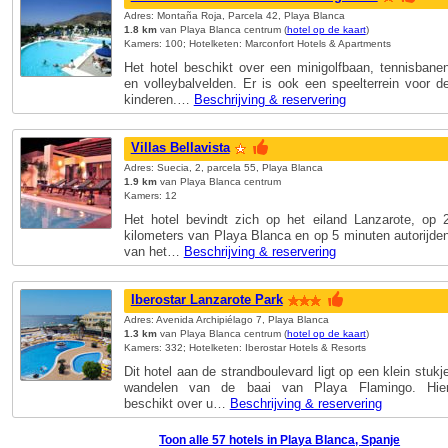
Adres: Montaña Roja, Parcela 42, Playa Blanca
1.8 km
van Playa Blanca centrum (
hotel op de kaart
)
Kamers: 100; Hotelketen: Marconfort Hotels & Apartments
Het hotel beschikt over een minigolfbaan, tennisbane
en volleybalvelden. Er is ook een speelterrein voor d
kinderen.…
Beschrijving & reservering
Villas Bellavista
Adres: Suecia, 2, parcela 55, Playa Blanca
1.9 km
van Playa Blanca centrum
Kamers: 12
Het hotel bevindt zich op het eiland Lanzarote, op 
kilometers van Playa Blanca en op 5 minuten autorijde
van het…
Beschrijving & reservering
Iberostar Lanzarote Park
Adres: Avenida Archipiélago 7, Playa Blanca
1.3 km
van Playa Blanca centrum (
hotel op de kaart
)
Kamers: 332; Hotelketen: Iberostar Hotels & Resorts
Dit hotel aan de strandboulevard ligt op een klein stukj
wandelen van de baai van Playa Flamingo. Hie
beschikt over u…
Beschrijving & reservering
Toon alle 57 hotels in Playa Blanca, Spanje