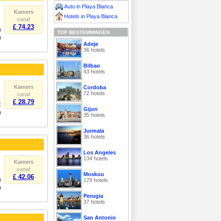
Auto in Playa Blanca
Kamers
Hotels in Playa Blanca
vanaf
£ 74.23
n
TOP BESTEMMINGEN
n
Adeje
36 hotels
Bilbao
43 hotels
Kamers
Cordoba
72 hotels
vanaf
£ 28.79
t
Gijon
n
35 hotels
Jurmala
36 hotels
Los Angeles
134 hotels
Kamers
vanaf
Moskou
£ 42.06
n
178 hotels
n
Perugia
37 hotels
San Antonio