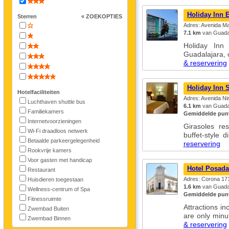
Holiday Inn 
Sterren
« ZOEKOPTIES
Adres: Avenida Ma
7.1 km
van Guadal
Holiday Inn
Guadalajara,
& reservering
Holiday Inn 
Hotelfaciliteiten
Adres: Avenida Ni
Luchthaven shuttle bus
6.1 km
van Guadal
Familiekamers
Gemiddelde punt
Internetvoorzieningen
Girasoles re
Wi-Fi draadloos netwerk
buffet-style 
Betaalde parkeergelegenheid
reservering
Rookvrije kamers
Voor gasten met handicap
Hotel Posada
Restaurant
Adres: Corona 171
Huisdieren toegestaan
1.6 km
van Guadal
Wellness-centrum of Spa
Gemiddelde punt
Fitnessruimte
Attractions i
Zwembad Buiten
are only min
Zwembad Binnen
& reservering