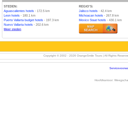
STEDEN:
REGIO'S:
Aguascalientes hotels
- 172.5 km
Jalisco hotels
- 42.4 km
Leon hotels
- 180.1 km
Michoacan hotels
- 267.8 km
Puerto Vallarta budget hotels
- 197.3 km
Mexico Staat hotels
- 430.1 km
Nuevo Vallarta hotels
- 202.6 km
Meer steden
Copyright © 2002 -
2026 OrangeSmile Tours | All Rights Reser
Servicevoorw
Hoofdkantoor:
Weegschaa