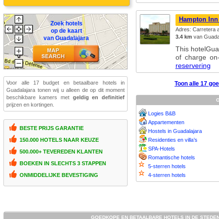
Hampton Inn 
Zoek hotels
Adres: Carretera 
op de kaart
3.4 km
van Guadal
van Guadalajara
This hotelGua
of charge on
reservering
Voor alle 17 budget en betaalbare hotels in
Toon alle 17 go
Guadalajara tonen wij u alleen de op dit moment
beschikbare kamers met
geldig en definitief
G
prijzen en kortingen.
Logies B&B
Appartementen
BESTE PRIJS GARANTIE
Hostels in Guadalajara
Residenties en villa’s
150.000 HOTELS NAAR KEUZE
SPA-Hotels
500.000+ TEVEREDEN KLANTEN
Romantische hotels
BOEKEN IN SLECHTS 3 STAPPEN
5-sterren hotels
4-sterren hotels
ONMIDDELIJKE BEVESTIGING
GOEDKOPE EN BETAALBARE HOTELS IN DE STEDE