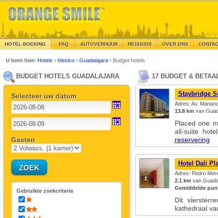
HOTEL BOEKING
FAQ
AUTOVERHUUR
REISGIDS
OVER ONS
CONTA
U bent hier:
Hotels
›
Mexico
›
Guadalajara
›
Budget hotels
BUDGET HOTELS GUADALAJARA
17 BUDGET & BETA
Staybridge S
Selecteer uw datum
Adres: Av. Marian
13.8 km
van Guada
Placed one mi
all-suite ho
Gasten
reservering
Hotel Dali Pl
Adres: Pedro More
2.1 km
van Guadal
Gemiddelde punt
Gebruikte zoekcriteria
Dit vierster
kathedraal 