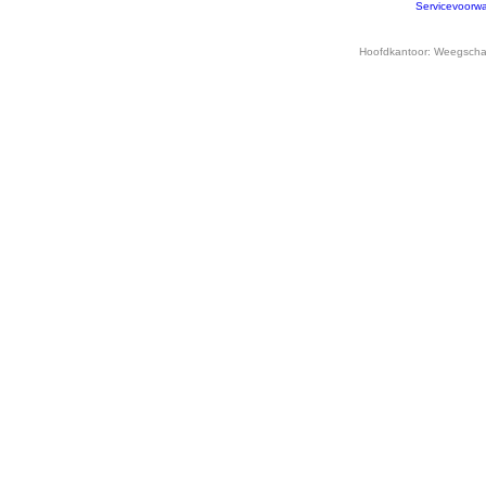
Servicevoorw
Hoofdkantoor:
Weegschaa