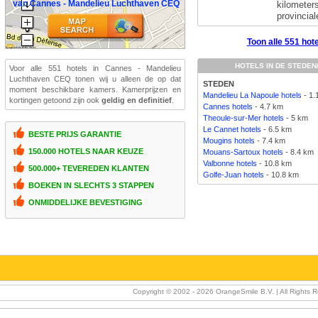
van Cannes - Mandelieu Luchthaven CEQ
kilomete
provincia
Toon alle 551 hot
HOTELS IN DE STEDEN
Voor alle 551 hotels in Cannes - Mandelieu
Luchthaven CEQ tonen wij u alleen de op dat
STEDEN
moment beschikbare kamers. Kamerprijzen en
Mandelieu La Napoule hotels
- 1.
kortingen getoond zijn ook
geldig en definitief
.
Cannes hotels
- 4.7 km
Theoule-sur-Mer hotels
- 5 km
Le Cannet hotels
- 6.5 km
BESTE PRIJS GARANTIE
Mougins hotels
- 7.4 km
150.000 HOTELS NAAR KEUZE
Mouans-Sartoux hotels
- 8.4 km
Valbonne hotels
- 10.8 km
500.000+ TEVEREDEN KLANTEN
Golfe-Juan hotels
- 10.8 km
BOEKEN IN SLECHTS 3 STAPPEN
ONMIDDELIJKE BEVESTIGING
Copyright © 2002 -
2026 OrangeSmile B.V. | All Rights 