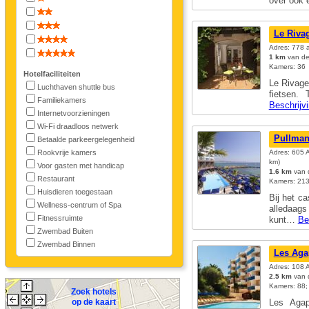
over ook
Le Riva
Adres: 778 
1 km
van de
Kamers: 36
Hotelfaciliteiten
Le Rivage
Luchthaven shuttle bus
fietsen.
Familiekamers
Beschrijv
Internetvoorzieningen
Wi-Fi draadloos netwerk
Pullman
Betaalde parkeergelegenheid
Rookvrije kamers
Adres: 605 
km)
Voor gasten met handicap
1.6 km
van d
Restaurant
Kamers: 213
Huisdieren toegestaan
Bij het ca
Wellness-centrum of Spa
alledaags 
Fitnessruimte
kunt…
Be
Zwembad Buiten
Zwembad Binnen
Les Aga
Adres: 108 
2.5 km
van d
Kamers: 88; 
Zoek hotels
op de kaart
Les Agap