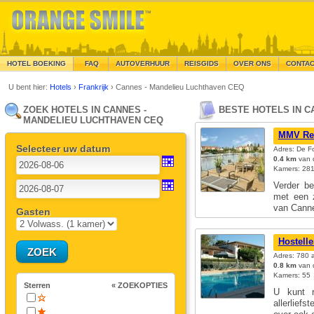
HOTEL BOEKING
FAQ
AUTOVERHUUR
REISGIDS
OVER ONS
CONTA
U bent hier:
Hotels
›
Frankrijk
›
Cannes - Mandelieu Luchthaven CEQ
ZOEK HOTELS IN CANNES -
BESTE HOTELS IN C
MANDELIEU LUCHTHAVEN CEQ
MMV Res
Selecteer uw datum
Adres: De F
0.4 km
van d
Kamers: 28
Verder be
met een 
van Can
Gasten
Hostelle
Adres: 780 
0.8 km
van d
Kamers: 55
Sterren
« ZOEKOPTIES
U kunt r
allerlief