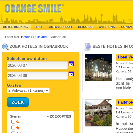
HOTEL BOEKING
FAQ
AUTOVERHUUR
REISGIDS
OVER ONS
CONTA
U bent hier:
Hotels
›
Duitsland
›
Osnabruck
ZOEK HOTELS IN OSNABRUCK
BESTE HOTELS IN 
Hotel W
Selecteer uw datum
Adres: Koks
0.2 km
van 
Kamers: 52
Het trend
dicht bij
Gasten
een klei
Parkhot
Adres: Edin
3.6 km
van 
Sterren
« ZOEKOPTIES
Kamers: 90
In het s
Rubbenbr