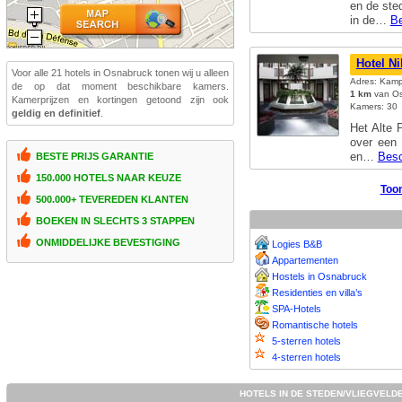
en de ste
in de…
Be
Hotel Ni
Voor alle 21 hotels in Osnabruck tonen wij u alleen
Adres: Kamp
de op dat moment beschikbare kamers.
1 km
van Os
Kamerprijzen en kortingen getoond zijn ook
Kamers: 30
geldig en definitief
.
Het Alte 
over een 
en…
Besc
BESTE PRIJS GARANTIE
150.000 HOTELS NAAR KEUZE
Toon
500.000+ TEVEREDEN KLANTEN
BOEKEN IN SLECHTS 3 STAPPEN
ONMIDDELIJKE BEVESTIGING
Logies B&B
Appartementen
Hostels in Osnabruck
Residenties en villa’s
SPA-Hotels
Romantische hotels
5-sterren hotels
4-sterren hotels
HOTELS IN DE STEDEN/VLIEGVELD