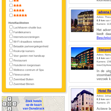
kilomete
advena 
Adres: Theo
0.9 km
van 
Hotelfaciliteiten
Kamers: 113
Luchthaven shuttle bus
Het adven
Familiekamers
biedt daa
Internetvoorzieningen
Beschrijv
Wi-Fi draadloos netwerk
Betaalde parkeergelegenheid
Steigen
Rookvrije kamers
Adres: Natru
Voor gasten met handicap
1.6 km
van 
Restaurant
Kamers: 156;
Huisdieren toegestaan
InterCityHo
Wellness-centrum of Spa
In de uit
Fitnessruimte
stoomba
verzoek 
Zwembad Buiten
Zwembad Binnen
Hotel R
Adres: Joha
0.3 km
van 
Zoek hotels
Kamers: 25
op de kaart
van Osnabruck
Actieve b