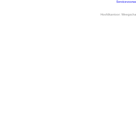
Servicevoorw
Hoofdkantoor:
Weegschaa