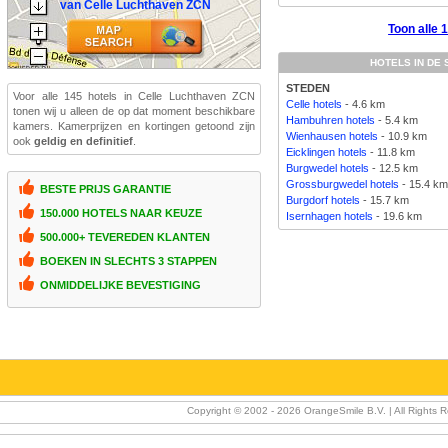
van Celle Luchthaven ZCN
Toon alle 
HOTELS IN DE
STEDEN
Voor alle 145 hotels in Celle Luchthaven ZCN
Celle hotels
- 4.6 km
tonen wij u alleen de op dat moment beschikbare
Hambuhren hotels
- 5.4 km
kamers. Kamerprijzen en kortingen getoond zijn
Wienhausen hotels
- 10.9 km
ook
geldig en definitief
.
Eicklingen hotels
- 11.8 km
Burgwedel hotels
- 12.5 km
Grossburgwedel hotels
- 15.4 k
BESTE PRIJS GARANTIE
Burgdorf hotels
- 15.7 km
150.000 HOTELS NAAR KEUZE
Isernhagen hotels
- 19.6 km
500.000+ TEVEREDEN KLANTEN
BOEKEN IN SLECHTS 3 STAPPEN
ONMIDDELIJKE BEVESTIGING
Copyright © 2002 -
2026 OrangeSmile B.V. | All Rights 