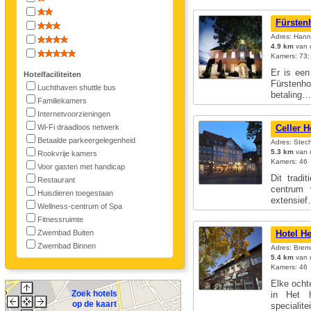
Fürstenh
Adres: Hann
4.9 km
van d
Kamers: 73; 
Er is een
Hotelfaciliteiten
Fürstenho
Luchthaven shuttle bus
betaling
Familiekamers
Internetvoorzieningen
Wi-Fi draadloos netwerk
Celler H
Betaalde parkeergelegenheid
Adres: Stec
5.3 km
van d
Rookvrije kamers
Kamers: 46
Voor gasten met handicap
Dit tradi
Restaurant
centrum 
Huisdieren toegestaan
extensie
Wellness-centrum of Spa
Fitnessruimte
Zwembad Buiten
Hotel H
Zwembad Binnen
Adres: Brem
5.4 km
van d
Kamers: 46
Elke ochte
Zoek hotels
in Het h
op de kaart
specialit