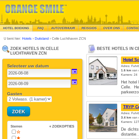
HOTEL BOEKING
FAQ
AUTOVERHUUR
REISGIDS
OVER ONS
CONTA
U bent hier:
Hotels
›
Duitsland
›
Celle Luchthaven ZCN
ZOEK HOTELS IN CELLE
BESTE HOTELS IN C
LUCHTHAVEN ZCN
Hotel S
Selecteer uw datum
Adres: Fuhr
1.6 km
van d
Kamers: 24
Het hotel
Celle. H
parkeerz
Gasten
TRYP Ce
Adres: Fuhrb
3.4 km
van d
Kamers: 127
Sterren
« ZOEKOPTIES
De dichts
distantie