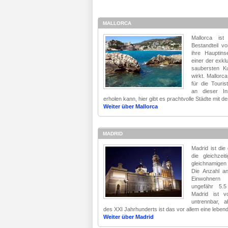
MALLORCA
Mallorca ist
Bestandteil v
ihre Hauptins
einer der exkl
saubersten Ku
wirkt. Mallorc
für die Touri
an dieser I
erholen kann, hier gibt es prachtvolle Städte mit de
Weiter über Mallorca
MADRID
Madrid ist die
die gleichzei
gleichnamigen
Die Anzahl a
Einwohnern 
ungefähr 5.5
Madrid ist v
untrennbar, 
des XXI Jahrhunderts ist das vor allem eine lebendi
Weiter über Madrid