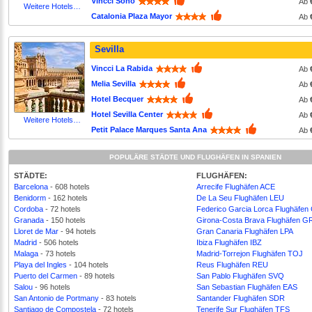
Vincci Soho
Ab
Weitere Hotels…
Catalonia Plaza Mayor
Ab
Sevilla
Vincci La Rabida
Ab
Melia Sevilla
Ab
Hotel Becquer
Ab
Hotel Sevilla Center
Ab
Weitere Hotels…
Petit Palace Marques Santa Ana
Ab
POPULÄRE STÄDTE UND FLUGHÄFEN IN SPANIEN
STÄDTE:
FLUGHÄFEN:
Barcelona
- 608 hotels
Arrecife Flughäfen ACE
Benidorm
- 162 hotels
De La Seu Flughäfen LEU
Cordoba
- 72 hotels
Federico Garcia Lorca Flughäfe
Granada
- 150 hotels
Girona-Costa Brava Flughäfen 
Lloret de Mar
- 94 hotels
Gran Canaria Flughäfen LPA
Madrid
- 506 hotels
Ibiza Flughäfen IBZ
Malaga
- 73 hotels
Madrid-Torrejon Flughäfen TOJ
Playa del Ingles
- 104 hotels
Reus Flughäfen REU
Puerto del Carmen
- 89 hotels
San Pablo Flughäfen SVQ
Salou
- 96 hotels
San Sebastian Flughäfen EAS
San Antonio de Portmany
- 83 hotels
Santander Flughäfen SDR
Santiago de Compostela
- 72 hotels
Tenerife Sur Flughäfen TFS