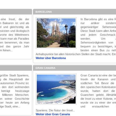
BARCELONA
 eine Insel, die der
In Barcelona gibt es eine 
on Balearen ist und als
nur antiker sonde
el und gleichzeitig als
gegenwärtiger Sehenswürd
usivsten und ökologisch
Diese Stadt kann allen Anf
rorte des Mittelmeers
und jedem Geschmack
a kann man als Paradies
werden. Um zahl
sten benennen, da man
Sehenswürdigkeiten von 
nsel das ganze Jahr
bequem zu besichtigen, 
m feinen...
besten einen Bus zu ne
Anhaltspunkte bei allen historischen Stellen der Stadt macht. Ein.
Weiter über Barcelona
GRAN CANARIA
 größte Stadt Spaniens,
Gran Canaria ist eine der be
tig die Hauptstadt der
Inseln der Kanaren und
 autonomen Provinz ist.
südlichen Teil. Bevor die
n den dort wohnenden
den spanischen Kolonisator
beträgt heutzutage
wurde, hatten dort di
 Millionen Menschen.
Guanchen gelebt. Allmähl
on seiner Geschichte
die Insel zu einer Kolonie, m
aber heute am Anfang
wurde sie zu einer der en
ge Stadt, eine...
und erstaunlichen P
Spaniens. Die Natur der Insel...
Weiter über Gran Canaria