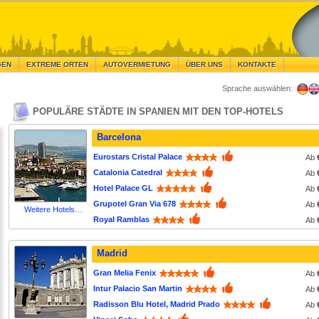
GEN
EXTREME ORTEN
AUTOVERMIETUNG
ÜBER UNS
KONTAKTE
Sprache auswählen:
POPULÄRE STÄDTE IN SPANIEN MIT DEN TOP-HOTELS
Barcelona
Eurostars Cristal Palace
Ab
Catalonia Catedral
Ab
Hotel Palace GL
Ab
Grupotel Gran Via 678
Ab
Weitere Hotels…
Royal Ramblas
Ab
Madrid
Gran Melia Fenix
Ab
Intur Palacio San Martin
Ab
Radisson Blu Hotel, Madrid Prado
Ab