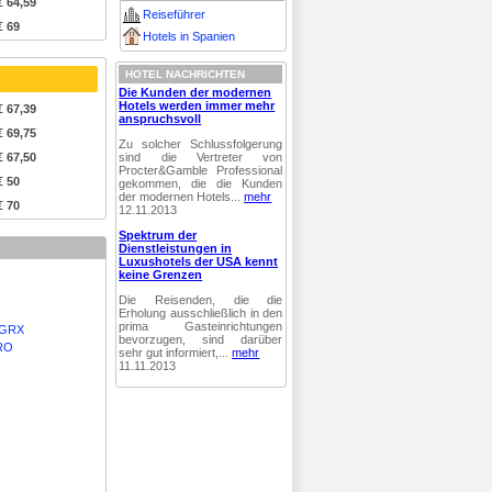
€ 64,59
Reiseführer
€ 69
Hotels in Spanien
HOTEL NACHRICHTEN
Die Kunden der modernen
Hotels werden immer mehr
€ 67,39
anspruchsvoll
€ 69,75
Zu solcher Schlussfolgerung
sind die Vertreter von
€ 67,50
Procter&Gamble Professional
€ 50
gekommen, die die Kunden
der modernen Hotels...
mehr
€ 70
12.11.2013
Spektrum der
Dienstleistungen in
Luxushotels der USA kennt
keine Grenzen
Die Reisenden, die die
Erholung ausschließlich in den
prima Gasteinrichtungen
n GRX
bevorzugen, sind darüber
GRO
sehr gut informiert,...
mehr
11.11.2013