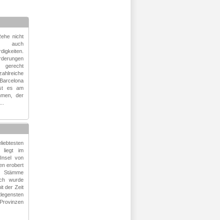
Rehe nicht
rn auch
igkeiten.
orderungen
 gerecht
reiche
Barcelona
ist es am
hmen, der
..
liebtesten
 liegt im
 Insel von
en erobert
e Stämme
ich wurde
it der Zeit
tlegensten
rovinzen