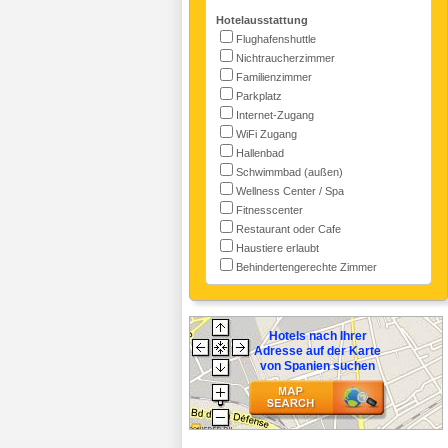
Hotelausstattung
Flughafenshuttle
Nichtraucherzimmer
Familienzimmer
Parkplatz
Internet-Zugang
WiFi Zugang
Hallenbad
Schwimmbad (außen)
Wellness Center / Spa
Fitnesscenter
Restaurant oder Cafe
Haustiere erlaubt
Behindertengerechte Zimmer
Hotels nach Ihrer
Adresse auf der Karte
von Spanien suchen