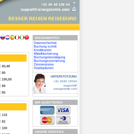
WISSENWERTES
Datensicherheit
Buchung schritt
Kreditkarten
Mittelblockierung
Buchungsbestätigung
Buchungsstornierung
Zimmerpreise
€ 60,48
Hoteloptionen
€ 80
UNTERSTÜTZUNG
€ 195,50
+31 4040 15044
support@
€ 89
orangesmile.com
€ 85
WIR AKZEPTIEREN
€ 133
€ 82
€ 100
UNSERE SERVICES