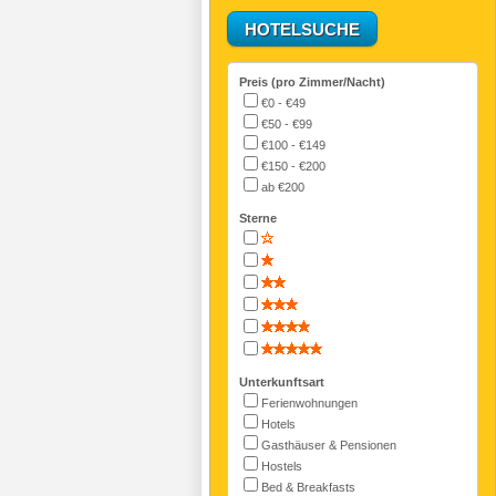
Preis (pro Zimmer/Nacht)
€0 - €49
€50 - €99
€100 - €149
€150 - €200
ab €200
Sterne
Unterkunftsart
Ferienwohnungen
Hotels
Gasthäuser & Pensionen
Hostels
Bed & Breakfasts