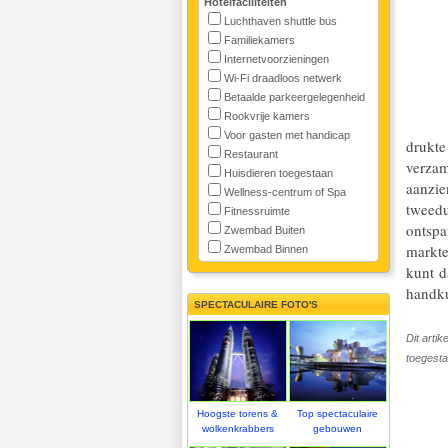
Hotelfaciliteiten
Luchthaven shuttle bus
Familiekamers
Internetvoorzieningen
Wi-Fi draadloos netwerk
Betaalde parkeergelegenheid
Rookvrije kamers
Voor gasten met handicap
drukte
Restaurant
verzam
Huisdieren toegestaan
aanzie
Wellness-centrum of Spa
tweedu
Fitnessruimte
ontspa
Zwembad Buiten
markte
Zwembad Binnen
kunt d
handk
SPECTACULAIRE FOTO'S
Dit arti
toegesta
Hoogste torens &
Top spectaculaire
wolkenkrabbers
gebouwen