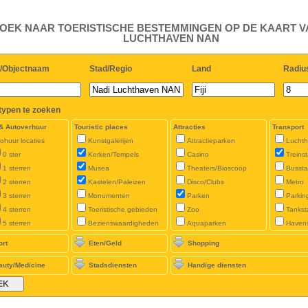
OEK NAAR TOERISTISCHE BESTEMMINGEN OP DE KAART V
LUCHTHAVEN NAN
/Objectnaam
Stad/Regio
Land
Radiu
typen te zoeken
 & Autoverhuur
Touristic places
Attracties
Transport
ohuur locaties
Kunstgalerijen
Attractieparken
Lucht
0 ster
Kerken/Tempels
Casino
Treinst
1 sterren
Musea
Theaters/Bioscoop
Bussta
2 sterren
Kastelen/Paleizen
Disco/Clubs
Metro
3 sterren
Monumenten
Parken
Parkin
4 sterren
Toeristische gebieden
Zoo
Tankst
5 sterren
Bezienswaardigheden
Aquaparken
Haven
ort
Eten/Geld
Shopping
auty/Medicine
Stadsdiensten
Handige diensten