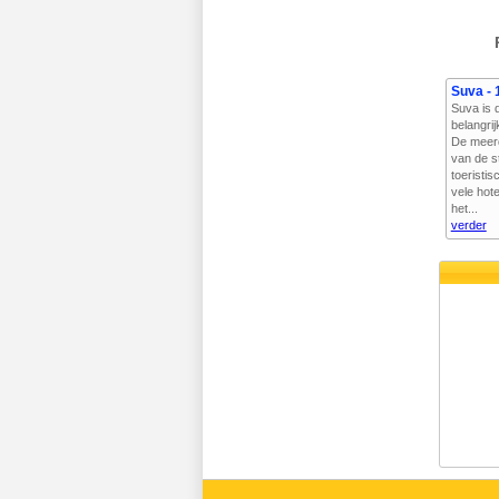
Suva - 
Suva is d
belangri
De meerd
van de s
toeristi
vele hot
het...
verder