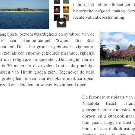
natuur, het milde klimaat en 
historische erfgoed maken dez
ideale vakantiebestemming.
angrijkste bezienswaardigheid en symbool van de
 is een Hindoe-tempel 'Swami Sri Siva
aniam'. Dit is het grootste gebouw in zijn soort,
uit ziet als een enorme gekleurde piramide, rijkelijk
rd met religieuze ornamenten. De hoogte van de
 is 30 meter, in deze zalen kunt u de prachtige
nissen van Hindu goden zien. Tegenover de kerk
 grote plein is een van de lokale markten open,
ezoekers sieraden en souvenirs kunnen kopen.
De favoriete rustplaats van r
Natadola Beach stra
georganiseerde excursies 
dorpen, en u kunt ook naar
tuin gaan, langs de kust 
boot, of een duikuitrusti
diepten van de zee ve