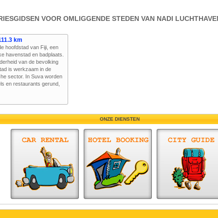
RIESGIDSEN VOOR OMLIGGENDE STEDEN VAN NADI LUCHTHAVE
111.3 km
e hoofdstad van Fiji, een
jke havenstad en badplaats.
erheid van de bevolking
tad is werkzaam in de
sche sector. In Suva worden
els en restaurants gerund,
ONZE DIENSTEN