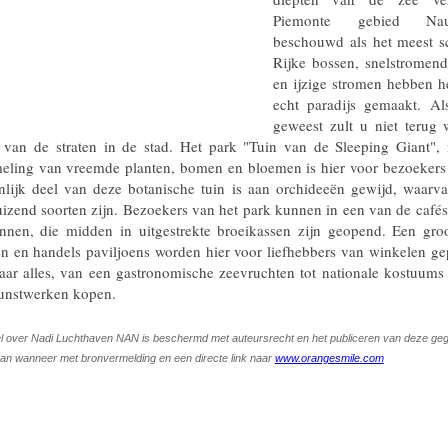
Piemonte gebied Nau
beschouwd als het meest sc
Rijke bossen, snelstromend
en ijzige stromen hebben he
echt paradijs gemaakt. Al
geweest zult u niet terug 
 van de straten in de stad. Het park "Tuin van de Sleeping Giant",
eling van vreemde planten, bomen en bloemen is hier voor bezoeker
nlijk deel van deze botanische tuin is aan orchideeën gewijd, waarv
izend soorten zijn. Bezoekers van het park kunnen in een van de cafés
nnen, die midden in uitgestrekte broeikassen zijn geopend. Een gr
n en handels paviljoens worden hier voor liefhebbers van winkelen ge
aar alles, van een gastronomische zeevruchten tot nationale kostuum
unstwerken kopen.
kel over Nadi Luchthaven NAN is beschermd met auteursrecht en het publiceren van deze geg
an wanneer met bronvermelding en een directe link naar
www.orangesmile.com