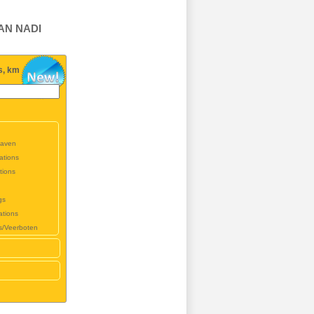
AN NADI
s, km
haven
ations
tions
gs
ations
s/Veerboten