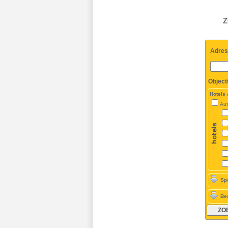
Z
Adres
Object
Hotels
Aut
Sp
Be