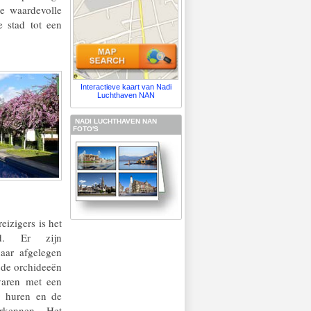
de waardevolle
e stad tot een
Interactieve kaart van Nadi
Luchthaven NAN
NADI LUCHTHAVEN NAN
FOTO'S
eizigers is het
nd. Er zijn
naar afgelegen
 de orchideeën
varen met een
ng huren en de
rkennen. Het