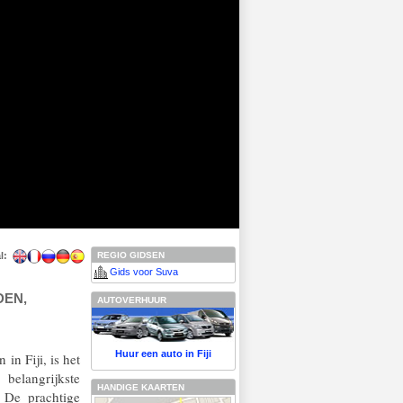
l:
REGIO GIDSEN
Gids voor Suva
DEN,
AUTOVERHUUR
Huur een auto in Fiji
 in Fiji, is het
belangrijkste
HANDIGE KAARTEN
 De prachtige