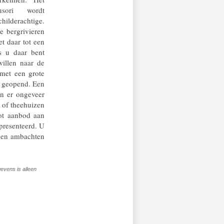
sori wordt
hilderachtige.
e bergrivieren
t daar tot een
s u daar bent
willen naar de
 met een grote
s geopend. Een
an er ongeveer
 of theehuizen
oot aanbod aan
presenteerd. U
s en ambachten
evens is alleen