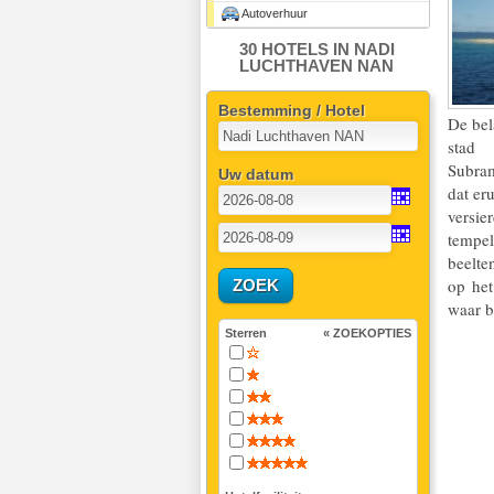
Autoverhuur
30 HOTELS IN NADI
LUCHTHAVEN NAN
Bestemming / Hotel
De bel
stad
Subram
Uw datum
dat er
versie
tempel
beelte
op het
waar b
Sterren
« ZOEKOPTIES