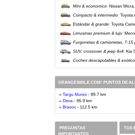
Mini & economico
: Nissan Micra
Compacto & intermedio
: Toyota
Estándar & grande
: Toyota Cam
Limusinas premium & lujo
: Merc
Furgonetas & camionetas, 7-15
SUV, crossover & jeep 4x4
: Kia
Coches descapotables & exótic
ORANGESMILE.COM: PUNTOS DE ALQ
»
Targu Mures
- 89.7 km
»
Deva
- 95.9 km
»
Brasov
- 112.5 km
PREGUNTAS
TUS 
IMPORTANTES