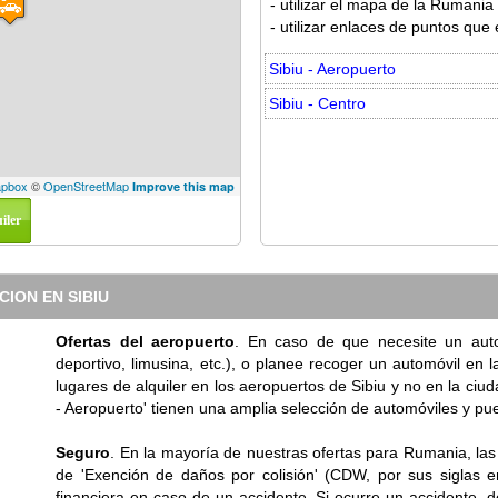
- utilizar el mapa de la Rumania 
- utilizar enlaces de puntos que
Sibiu - Aeropuerto
Sibiu - Centro
pbox
©
OpenStreetMap
Improve this map
iler
ION EN SIBIU
Ofertas del aeropuerto
. En caso de que necesite un auto
deportivo, limusina, etc.), o planee recoger un automóvil en 
lugares de alquiler en los aeropuertos de Sibiu y no en la ciu
- Aeropuerto' tienen una amplia selección de automóviles y pue
Seguro
. En la mayoría de nuestras ofertas para Rumania, las t
de 'Exención de daños por colisión' (CDW, por sus siglas e
financiera en caso de un accidente. Si ocurre un accidente, d