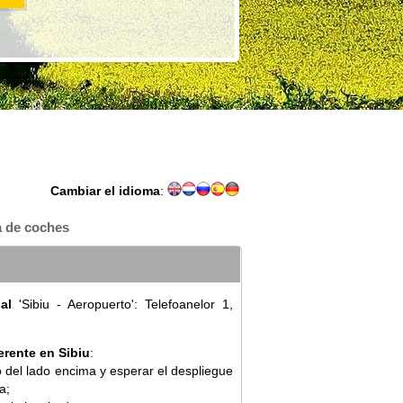
Cambiar el idioma
:
a de coches
al
'Sibiu - Aeropuerto': Telefoanelor 1,
erente en Sibiu
:
o del lado encima y esperar el despliegue
a;