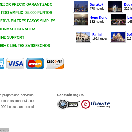
MEJOR PRECIO GARANTIZADO
Bangkok
Buda
470 hotels
322 h
TIDO AMPLIO: 25.000 PUNTOS
Hong Kong
La
ERVA EN TRES PASOS SIMPLES
132 hotels
146
FIRMACIÓN RÁPIDA
Rimini
Sof
INE SUPPORT
191 hotels
111
000+ CLIENTES SATISFECHOS
e proporciona servicios
Conexión segura
. Contamos con más de
.000 hoteles en todo el
sotros