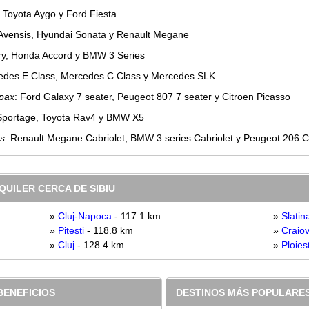
, Toyota Aygo y Ford Fiesta
 Avensis, Hyundai Sonata y Renault Megane
ry, Honda Accord y BMW 3 Series
edes E Class, Mercedes C Class y Mercedes SLK
 pax
: Ford Galaxy 7 seater, Peugeot 807 7 seater y Citroen Picasso
 Sportage, Toyota Rav4 y BMW X5
os
: Renault Megane Cabriolet, BMW 3 series Cabriolet y Peugeot 206 C
UILER CERCA DE SIBIU
»
Cluj-Napoca
- 117.1 km
»
Slatin
»
Pitesti
- 118.8 km
»
Craio
»
Cluj
- 128.4 km
»
Ploiest
BENEFICIOS
DESTINOS MÁS POPULARE