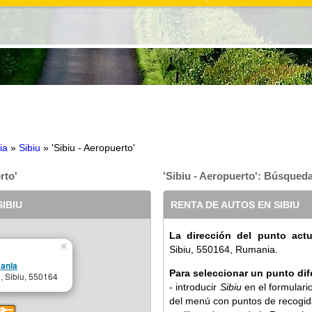
ia
»
Sibiu
» 'Sibiu - Aeropuerto'
rto'
'Sibiu - Aeropuerto': Búsqued
IBIU
RENTA DE AUTOS EN SIBIU
La dirección del punto actu
×
Sibiu, 550164, Rumania.
mania
Para seleccionar un punto dif
1, Sibiu, 550164
- introducir
Sibiu
en el formulari
del menú con puntos de recogid