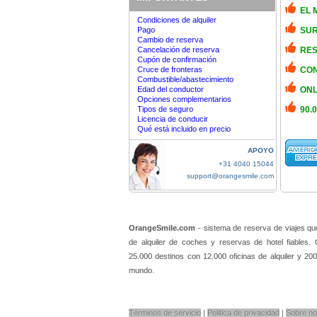
EL 
Condiciones de alquiler
Pago
SUR
Cambio de reserva
Cancelación de reserva
RES
Cupón de confirmación
Cruce de fronteras
CON
Combustible/abastecimiento
Edad del conductor
ONL
Opciones complementarios
Tipos de seguro
90.
Licencia de conducir
Qué está incluido en precio
APOYO
+31 4040 15044
support@orangesmile.com
OrangeSmile.com
- sistema de reserva de viajes qu
de alquiler de coches y reservas de hotel fiables
25.000 destinos con 12.000 oficinas de alquiler y 200
mundo.
Términos de servicio
|
Politica de privacidad
|
Sobre no