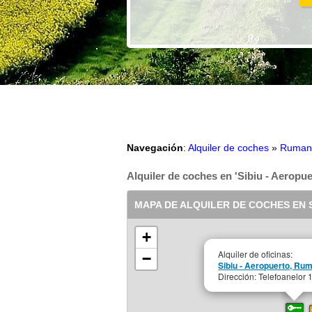
Navegación
:
Alquiler de coches
»
Ruman
Alquiler de coches en 'Sibiu - Aeropue
MAPA DE ALQUILER DE COCHES EN S
+
Alquiler de oficinas:
−
Sibiu - Aeropuerto, Ru
Dirección: Telefoanelor 