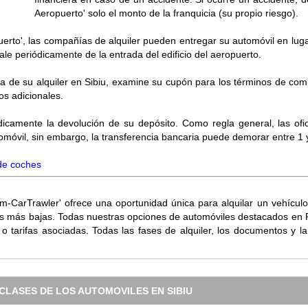
Aeropuerto' solo el monto de la franquicia (su propio riesgo).
puerto', las compañías de alquiler pueden entregar su automóvil en lug
le periódicamente de la entrada del edificio del aeropuerto.
día de su alquiler en Sibiu, examine su cupón para los términos de comb
tos adicionales.
dicamente la devolución de su depósito. Como regla general, las ofi
utomóvil, sin embargo, la transferencia bancaria puede demorar entre 1
 de coches
m-CarTrawler' ofrece una oportunidad única para alquilar un vehículo
ifas más bajas. Todas nuestras opciones de automóviles destacados e
o o tarifas asociadas. Todas las fases de alquiler, los documentos y l
CLASES DE LOS AUTOMOVILES EN SIBIU