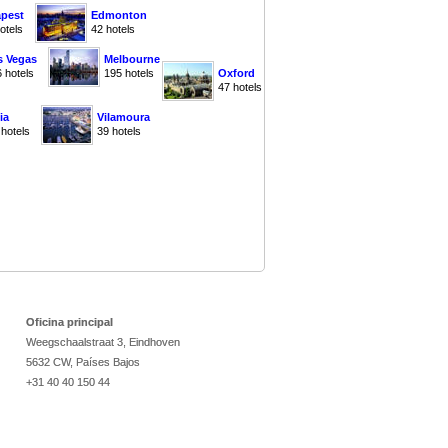
pest
Edmonton
otels
42 hotels
s Vegas
Melbourne
 hotels
195 hotels
Oxford
47 hotels
ia
Vilamoura
 hotels
39 hotels
Oficina principal
Weegschaalstraat 3, Eindhoven
5632 CW, Países Bajos
+31 40 40 150 44