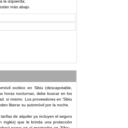
a la izquierda;
 están más abajo.
móvil exótico en Sibiu (descapotable,
las horas nocturnas, debe buscar en los
dad. sí mismo. Los proveedores en 'Sibiu
den liberar su automóvil por la noche.
arifas de alquiler ya incluyen el seguro
n inglés) que le brinda una protección
eberá pagar en el mostrador en 'Sibiu -