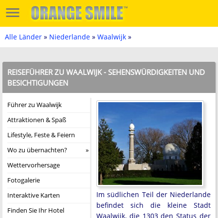
Alle Länder
»
Niederlande
»
Waalwijk
»
REISEFÜHRER ZU WAALWIJK - SEHENSWÜRDIGKEITEN UND
BESICHTIGUNGEN
Führer zu Waalwijk
Attraktionen & Spaß
Lifestyle, Feste & Feiern
Wo zu übernachten?
Wettervorhersage
Fotogalerie
Im südlichen Teil der Niederlande
Interaktive Karten
befindet sich die kleine Stadt
Finden Sie Ihr Hotel
Waalwijk, die 1303 den Status der