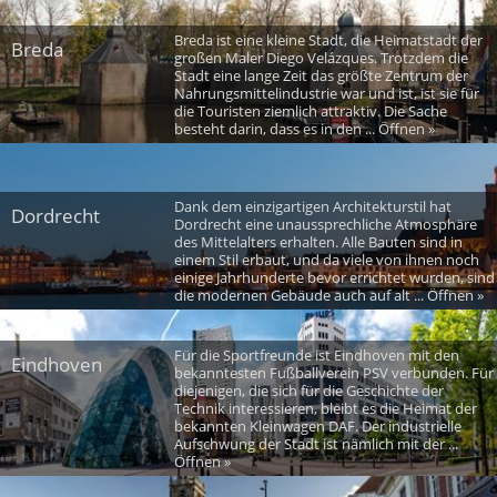
Breda ist eine kleine Stadt, die Heimatstadt der
Breda
großen Maler Diego Velázques. Trotzdem die
Stadt eine lange Zeit das größte Zentrum der
Nahrungsmittelindustrie war und ist, ist sie für
die Touristen ziemlich attraktiv. Die Sache
besteht darin, dass es in den ... Öffnen »
Dank dem einzigartigen Architekturstil hat
Dordrecht
Dordrecht eine unaussprechliche Atmosphäre
des Mittelalters erhalten. Alle Bauten sind in
einem Stil erbaut, und da viele von ihnen noch
einige Jahrhunderte bevor errichtet wurden, sind
die modernen Gebäude auch auf alt ... Öffnen »
Für die Sportfreunde ist Eindhoven mit den
Eindhoven
bekanntesten Fußballverein PSV verbunden. Für
diejenigen, die sich für die Geschichte der
Technik interessieren, bleibt es die Heimat der
bekannten Kleinwagen DAF. Der industrielle
Aufschwung der Stadt ist nämlich mit der ...
Öffnen »