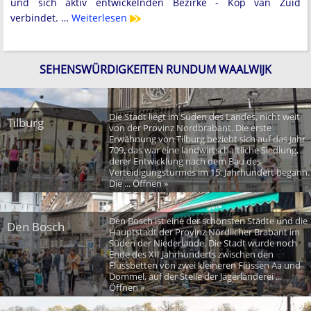
und sich aktiv entwickelnden Bezirke - Kop van Zuid
verbindet. …
Weiterlesen
SEHENSWÜRDIGKEITEN RUNDUM WAALWIJK
Die Stadt liegt im Süden des Landes, nicht weit
Tilburg
von der Provinz Nordbrabant. Die erste
Erwähnung von Tilburg bezieht sich auf das Jahr
709, das war eine landwirtschaftliche Siedlung,
derer Entwicklung nach dem Bau des
Verteidigungsturmes im 15. Jahrhundert begann.
Die ... Öffnen »
Den Bosch ist eine der schönsten Städte und die
Den Bosch
Hauptstadt der Provinz Nördlicher Brabant im
Süden der Niederlande. Die Stadt wurde noch
Ende des XII Jahrhunderts zwischen den
Flussbetten von zwei kleineren Flüssen Aa und
Dommel, auf der Stelle der Jägerländerei ...
Öffnen »