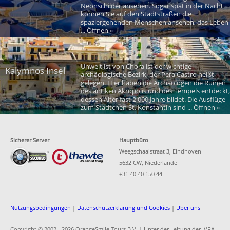
Neonschilder ansehen. Sogar spät in der Nacht
können Sie auf den Stadtstraßen die
spaziergehenden Menschen ansehen, das Leben
... Öffnen »
Unweit ist von Chora ist der wichtige
Kalymnos Insel
archäologische Bezirk, der Pera Castro heißt
gelegen. Hier haben die Archäologen die Ruinen
des antiken Akropolis und des Tempels entdeckt,
dessen Alter fast 2 000 Jahre bildet. Die Ausflüge
zum Städtchen St. Konstantin sind ... Öffnen »
Sicherer Server
Hauptbüro
Weegschaalstraat 3, Eindhoven
5632 CW, Niederlande
+31 40 40 150 44
Nutzungsbedingungen
|
Datenschutzerklärung und Cookies
|
Über uns
Copyright © 2002 -
2026 OrangeSmile Tours B.V. | Unter der Leitung der IVRA