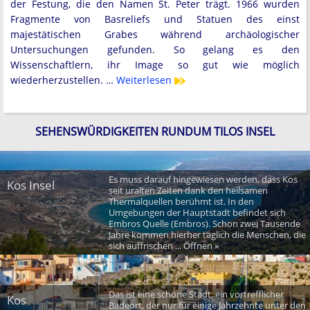
der Festung, die den Namen St. Peter trägt. 1966 wurden
Fragmente von Basreliefs und Statuen des einst
majestätischen Grabes während archäologischer
Untersuchungen gefunden. So gelang es den
Wissenschaftlern, ihr Image so gut wie möglich
wiederherzustellen. …
Weiterlesen
SEHENSWÜRDIGKEITEN RUNDUM TILOS INSEL
Es muss darauf hingewiesen werden, dass Kos
Kos Insel
seit uralten Zeiten dank den heilsamen
Thermalquellen berühmt ist. In den
Umgebungen der Hauptstadt befindet sich
Embros Quelle (Embros). Schon zwei Tausende
Jahre kommen hierher täglich die Menschen, die
sich auffrischen ... Öffnen »
Das ist eine schöne Stadt, ein vortrefflicher
Kos
Badeort, der nur für einige Jahrzehnte unter den