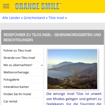
Alle Länder
»
Griechenland
»
Tilos Insel
»
REISEFÜHRER ZU TILOS INSEL - SEHENSWÜRDIGKEITEN UND
BESICHTIGUNGEN
Führer zu Tilos Insel
Strände von Tilos Insel
Wo zu übernachten?
Wettervorhersage
Fotogalerie
Interaktive Karten
Die winzige Insel Tilos ist unweit
Finden Sie Ihr Hotel
von Rhodos gelegen und gehört zu
Car rental
Dodekanes. Für die Touristen die