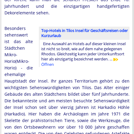
Jahrhundert und die einzigartigen handgefertigten
Dekorelemente sehen.
Besonders
Top-Hotels in Tilos Insel für Geschäftsreisen oder
sehenswert
Kurzurlaub
ist das alte
Eine Auswahl an Hotels auf dieser kleinen Insel
Städtchen
ist nicht so breit, wie auf dem nahe gelegenen
Rhodos. Gleichzeitig kann jeder Unterkunftsort
Mikro-
hier als einzigartig bezeichnet werden. …
Horio(Mikro-
Öffnen
Horio) - die
ehemalige
Hauptstadt der Insel. Ihr ganzes Territorium gehört zu den
wichtigsten Sehenswürdigkeiten von Tilos. Das Alter einiger
Gebäude des alten Städtchens bildet über fünf Jahrhunderte.
Die bekannteste und am meisten besuchte Sehenswürdigkeit
der Insel schon seit über vierzig Jahren ist Harkadio Höhle
(Harkadio). Hier haben die Archäologen im Jahre 1971 die
Skelette der prähistorischen Tiere, sowie die Werkzeuge, die
von den Ortsbewohnern vor über 10 000 Jahre geschaffen
waren entdeckt. Die von den Gelehrten gefundenen Artefakte