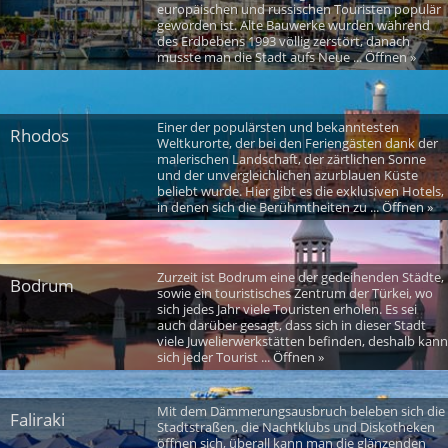
europäischen und russischen Touristen populär
geworden ist. Alte Bauwerke wurden während
des Erdbebens 1993 völlig zerstört, danach
musste man die Stadt aufs Neue ... Öffnen »
Einer der populärsten und bekanntesten
Rhodos
Weltkurorte, der bei den Feriengästen dank der
malerischen Landschaft, der zärtlichen Sonne
und der unvergleichlichen azurblauen Küste
beliebt wurde. Hier gibt es die exklusiven Hotels,
in denen sich die Berühmtheiten zu ... Öffnen »
Zurzeit ist Bodrum eine der gedeihenden Städte,
Bodrum
sowie ein touristisches Zentrum der Türkei, wo
sich jedes Jahr viele Touristen erholen. Es sei
auch darüber gesagt, dass sich in dieser Stadt
viele Juwelierwerkstätten befinden, deshalb kann
sich jeder Tourist ... Öffnen »
Mit dem Dämmerungsausbruch beleben sich die
Faliraki
Stadtstraßen, die Nachtklubs und Diskotheken
öffnen sich, überall kann man die glänzenden