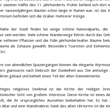
 zweiten Hälfte des 11. Jahrhunderts. Früher befand sich dort ei
er tausendjährigen Bauten schon lange in Ruinen war, ist das
itorium befinden sich die Gräber mehrerer Könige.
Nähe der Stadt finden Sie einige schöne Nationalparks, die 
se sein werden. Viele schöne Wanderwege führen durch das Ge
ne seltenen Pflanzen und die Fülle jahrhundertealter Bäume bek
äume als Zuhause gewählt. Besonders Touristen und Einheimis
Ort.
e von abendlichen Spaziergängen können die elegante Wyrmout
rs glamourös nach Einbruch der Dunkelheit aus. Die anmutige B
hren gebaut und behielt einen Teil der alten Steinelemente.
htiges religiöses Denkmal ist die Kirche der Heiligen Dreif
ktonischer Sicht von großem Interesse. Diese Kirche ist eines 
dt, die ihr ursprüngliches Aussehen beibehalten hat. Es hat
 Altar und eine Wandmalerei. Dank des alten Uhrturms ist die K