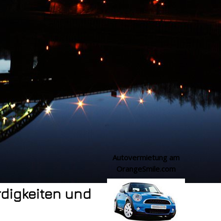
Autovermietung am
OrangeSmile.com
digkeiten und