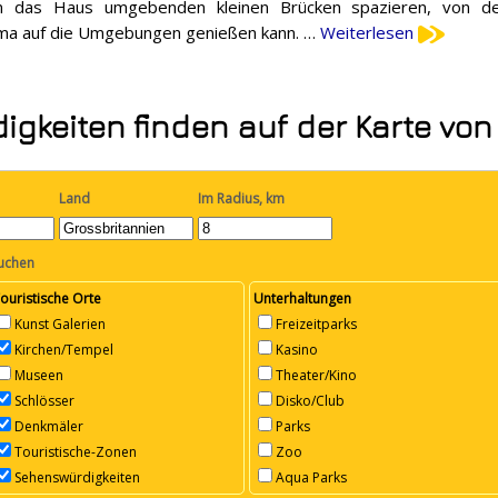
n das Haus umgebenden kleinen Brücken spazieren, von 
ma auf die Umgebungen genießen kann. …
Weiterlesen
gkeiten finden auf der Karte vo
Land
Im Radius, km
suchen
ouristische Orte
Unterhaltungen
Kunst Galerien
Freizeitparks
Kirchen/Tempel
Kasino
Museen
Theater/Kino
Schlösser
Disko/Club
Denkmäler
Parks
Touristische-Zonen
Zoo
Sehenswürdigkeiten
Aqua Parks