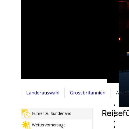
Länderauswahl
Grossbritannien
Alle 
Reisef
Führer zu Sunderland
Wettervorhersage