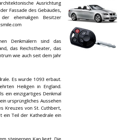
architektonische Ausrichtung
f der Fassade des Gebäudes,
 der ehemaligen Besitzer
esmile.com
chen Denkmälern sind das
nd, das Reichstheater, das
ntrum wie auch seit dem Jahr
ale. Es wurde 1093 erbaut.
rten Heiligen in England.
ls ein einzigartiges Denkmal
ein ursprüngliches Aussehen
 des Kreuzes von St. Cuthbert,
t ein Teil der Kathedrale ein
em steinernen Kap liegt. Die