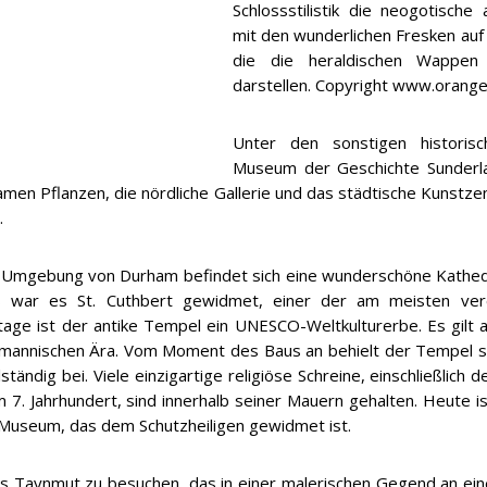
Schlossstilistik die neogotische 
mit den wunderlichen Fresken au
die die heraldischen Wappen
darstellen. Copyright www.orang
Unter den sonstigen historis
Museum der Geschichte Sunderla
men Pflanzen, die nördliche Gallerie und das städtische Kunstze
.
Umgebung von Durham befindet sich eine wunderschöne Kathedr
s war es St. Cuthbert gewidmet, einer der am meisten vereh
age ist der antike Tempel ein UNESCO-Weltkulturerbe. Es gilt a
mannischen Ära. Vom Moment des Baus an behielt der Tempel s
lständig bei. Viele einzigartige religiöse Schreine, einschließlich
 7. Jahrhundert, sind innerhalb seiner Mauern gehalten. Heute is
 Museum, das dem Schutzheiligen gewidmet ist.
ss Taynmut zu besuchen, das in einer malerischen Gegend an ein