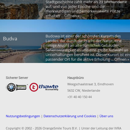
Stadtgeschichte zählt mehr als 23 Jahrhunderte
auf, und von jeder Epoche sind die
merkwürdigen und bemerkenswerte Plätze
erhalten ... Öffnen »
Budowa ist einer der schönsten Kurorts des
Budva
Landes, der durch die Pracht der Natur, eine
riesige Anzahl an altertümlichen Gebäuden,
Sehenswürdigkeiten und eine große Auswahl an
Unterhaltungen berühmt ist. Dieser Kurort ist ein
passender Ort für die aktive Erholung ... Öffnen »
Sicherer Server
Hauptbüro
Weegschaalstraat 3, Eindhoven
5632 CW, Niederlande
+31 40 40 150 44
Nutzungsbedingungen
|
Datenschutzerklärung und Cookies
|
Über uns
Copyright © 2002 -
2026 OrangeSmile Tours B.V. | Unter der Leitung der IVRA