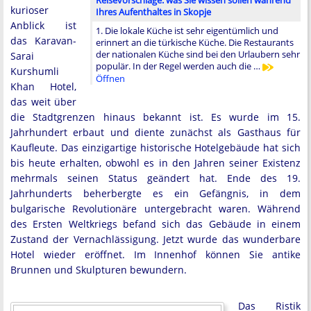
Reisevorschläge: was Sie wissen sollen während
kurioser
Ihres Aufenthaltes in Skopje
Anblick ist
1. Die lokale Küche ist sehr eigentümlich und
das Karavan-
erinnert an die türkische Küche. Die Restaurants
der nationalen Küche sind bei den Urlaubern sehr
Sarai
populär. In der Regel werden auch die …
Kurshumli
Öffnen
Khan Hotel,
das weit über
die Stadtgrenzen hinaus bekannt ist. Es wurde im 15.
Jahrhundert erbaut und diente zunächst als Gasthaus für
Kaufleute. Das einzigartige historische Hotelgebäude hat sich
bis heute erhalten, obwohl es in den Jahren seiner Existenz
mehrmals seinen Status geändert hat. Ende des 19.
Jahrhunderts beherbergte es ein Gefängnis, in dem
bulgarische Revolutionäre untergebracht waren. Während
des Ersten Weltkriegs befand sich das Gebäude in einem
Zustand der Vernachlässigung. Jetzt wurde das wunderbare
Hotel wieder eröffnet. Im Innenhof können Sie antike
Brunnen und Skulpturen bewundern.
Das Ristik