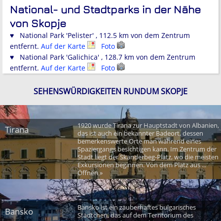
National- und Stadtparks in der Nähe
von Skopje
♥ National Park 'Pelister' , 112.5 km von dem Zentrum
entfernt.
Auf der Karte
Foto
♥ National Park 'Galichica' , 128.7 km von dem Zentrum
entfernt.
Auf der Karte
Foto
SEHENSWÜRDIGKEITEN RUNDUM SKOPJE
1920 wurde Tirana zur Hauptstadt von Albanien,
Tirana
das ist auch ein bekannter Badeort, dessen
bemerkenswerte Orte man während eines
Spaziergangs besichtigen kann. Im Zentrum der
Stadt liegt der Skanderbeg-Platz, wo die meisten
Exkursionen beginnen. Von dem Platz aus ...
Öffnen »
Bansko ist ein zauberhaftes bulgarisches
Bansko
Städtchen, das auf dem Territorium des