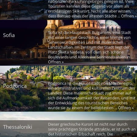
nationalen Parks Piringebirges gelegen ist. Viele
Touristen kennen diese Gegend vor allem als
erstklassigen Skikurort. Nicht alle aber wissen,
dass Bansko eines der ältesten Städte ... Öffnen »
Sofia ist die Hauptstadt Bulgariens, eine Stadt
Sofia
mit einer langen Geschichte, einer Menge von
Sehenswürdigkeiten und mit malerischen
Landschaften. Im Zentrum der Stadt liegt der
Platz Sweta Nedelja, von dem sich schöne
Boulevards und Alleen wie Sonnenstrahlen in ...
Öffnen »
Podgorica ist die Hauptstadt von Montenegro,
Podgorica
ein administratives und kulturelles Zentrum des
Landes. Diese malerische Stadt zog immer auf
sich die Aufmerksamkeit der Reisenden, und mit
der Entwicklung des touristischen Bereiches
wurde sie zu einem der beliebtesten ... Öffnen »
Dieser griechische Kurort ist nicht nur durch
Thessaloniki
seine prächtigen Strände attraktiv, er ist auch an
der historischen Erbschaft reich. Die