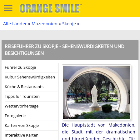
Alle Länder
»
Mazedonien
»
Skopje
»
REISEFÜHRER ZU SKOPJE - SEHENSWÜRDIGKEITEN UND
BESICHTIGUNGEN
Führer zu Skopje
Kultur Sehenswürdigkeiten
Küche & Restaurants
Tipps für Touristen
Wettervorhersage
Fotogalerie
Die Hauptstadt von Makedonien,
Karten von Skopje
die Stadt mit der dramatischen
Interaktive Karten
und hinreißenden Geschichte. Für