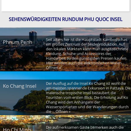
SEHENSWÜRDIGKEITEN RUNDUM PHU QUOC INSEL
Seit alters her ist die Hauptstadt Kambodschas
Phnum Penh
ein großes Zentrum der Seideproduktion. Auf
den lokalen Märkten kann man ausgezeichnete
Kleidung, Schuhe und Accessoires der
Handarbeit zu den günstigsten Preisen kaufen.
Hier werden auch die elektronischen Waren ...
Öffnen »
Der Ausflug auf die Insel Ko Chang ist wohl die
Ko Chang Insel
am meisten spannende Exkursion in Pattaya. Die
malerische tropische Insel bezaubert die
Touristen vom ersten Blick. Die Erholung auf Ko
Chang wird den Anhängern der
Wassersportarten und der Wanderungen durch
die ... Öffnen »
Die aufmerksamen Gäste bemerken auch die
Ho Chi Minh