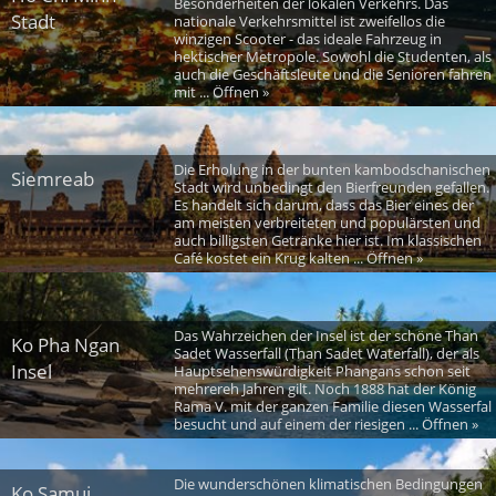
Besonderheiten der lokalen Verkehrs. Das
Stadt
nationale Verkehrsmittel ist zweifellos die
winzigen Scooter - das ideale Fahrzeug in
hektischer Metropole. Sowohl die Studenten, als
auch die Geschäftsleute und die Senioren fahren
mit ... Öffnen »
Die Erholung in der bunten kambodschanischen
Siemreab
Stadt wird unbedingt den Bierfreunden gefallen.
Es handelt sich darum, dass das Bier eines der
am meisten verbreiteten und populärsten und
auch billigsten Getränke hier ist. Im klassischen
Café kostet ein Krug kalten ... Öffnen »
Das Wahrzeichen der Insel ist der schöne Than
Ko Pha Ngan
Sadet Wasserfall (Than Sadet Waterfall), der als
Insel
Hauptsehenswürdigkeit Phangans schon seit
mehrereh Jahren gilt. Noch 1888 hat der König
Rama V. mit der ganzen Familie diesen Wasserfal
besucht und auf einem der riesigen ... Öffnen »
Die wunderschönen klimatischen Bedingungen
Ko Samui