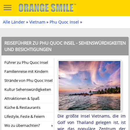
Alle Länder
»
Vietnam
»
Phu Quoc Insel
»
REISEFÜHRER ZU PHU QUOC INSEL - SEHENSWÜRDIGKEITEN
UND BESICHTIGUNGEN
Führer zu Phu Quoc Insel
Familienreise mit Kindern
Strände von Phu Quoc Insel
Kultur Sehenswürdigkeiten
Attraktionen & Spaß
Küche & Restaurants
Die größte Insel Vietnams, die im
Lifestyle, Feste & Feiern
Golf von Thailand gelegen ist, ist
Wo zu übernachten?
wie das populäre Zentrum der