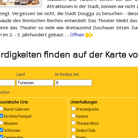
Attraktionen in der Stadt, können wir nic
gt. Vergessen Sie nicht, die Stadt Dougga zu besuchen - diese 
bäude des Römischen Reiches entwickelt. Das Theater bleibt das
nte das Theater so viele wie dreitausend Zuschauer sitzen. D
n im 2. - 3. Jahrhundert gebaut. …
Öffnen
igkeiten finden auf der Karte v
Land
Im Radius, km
suchen
ouristische Orte
Unterhaltungen
Kunst Galerien
Freizeitparks
Kirchen/Tempel
Kasino
Museen
Theater/Kino
Schlösser
Disko/Club
Denkmäler
Parks