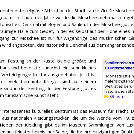
eutendste religiöse Attraktion der Stadt ist die Große Moschee
gebaut. Im Laufe der Jahre wurde die Moschee mehrmals umgebau
ktonisches Denkmal mit Bögen und Säulen. In der Moschee gibt e
räumige Halle zum Gebet, in der es selbst auf der Höhe eines h
gang zur Moschee ist nur für Angehörige des muslimischen Gla
 wird angeboten, das historische Denkmal aus dem angrenzend
am Festung an der Küste ist die größte und
Familienreisen 
rbaut und besetzte zunächst ein sehr kleines
zu unternehmen 
Verteidigungsstruktur ausgedehnter. Jetzt ist
Monastir ist ei
er. Viele berühmte Krieger sind auf seinem
malerischsten S
Welt ist es berü
e sind in der Festung. In der Festung gibt es
historischen Stä
 für islamische Kunst steht.
Öffnen
r interessantes kulturelles Zentrum ist das Museum für Tracht. D
 aus nationalen Kleidungsstücken, die um die Wende vom 19. z
 Neben der Kleidung gibt es im Museum Sammlungen von Luxu
n aus feinster heimischer Seide, die für ihre einzigartigen Qualit