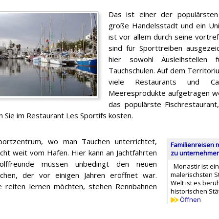
Das ist einer der populärste
große Handelsstadt und ein Uni
ist vor allem durch seine vortre
sind für Sporttreiben ausgezei
hier sowohl Ausleihstellen 
Tauchschulen. Auf dem Territori
viele Restaurants und C
Meeresprodukte aufgetragen wer
das populärste Fischrestaurant,
 Sie im Restaurant Les Sportifs kosten.
ortzentrum, wo man Tauchen unterrichtet,
Familienreisen 
icht weit vom Hafen. Hier kann an Jachtfahrten
zu unternehmen 
Golffreunde müssen unbedingt den neuen
Monastir ist ei
uchen, der vor einigen Jahren eröffnet war.
malerischsten S
Welt ist es berü
ie reiten lernen möchten, stehen Rennbahnen
historischen Stä
Öffnen