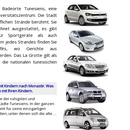
n Badeorte Tunesiens, eine
versitätszentrum. Die Stadt
fflichen Strände berühmt. Sie
chnet ausgestattet, es gibt
für Sportgeräte als auch
um jedes Strandes finden Sie
afés, wo Gerichte aus
den. Das La Grotte gilt als
 die nationalen tunesischen
mit Kindern nach Monastir. Was
mit Ihren Kindern.
ne der ruhigsten und
tädte Tunesiens. In der ganzen
hmt für seine einzigartigen
tten, unter denen sich die alte …