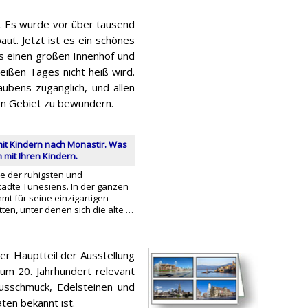
. Es wurde vor über tausend
t. Jetzt ist es ein schönes
s einen großen Innenhof und
eißen Tages nicht heiß wird.
ubens zugänglich, und allen
en Gebiet zu bewundern.
mit Kindern nach Monastir. Was
mit Ihren Kindern.
ne der ruhigsten und
tädte Tunesiens. In der ganzen
hmt für seine einzigartigen
tten, unter denen sich die alte …
er Hauptteil der Ausstellung
um 20. Jahrhundert relevant
sschmuck, Edelsteinen und
äten bekannt ist.