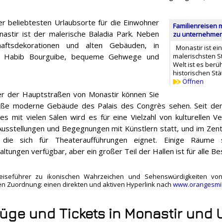
er beliebtesten Urlaubsorte für die Einwohner
Familienreisen 
astir ist der malerische Baladia Park. Neben
zu unternehmen 
haftsdekorationen und alten Gebäuden, in
Monastir ist ei
nt Habib Bourguibe, bequeme Gehwege und
malerischsten S
Welt ist es berü
historischen Stä
Öffnen
er der Hauptstraßen von Monastir können Sie
oße moderne Gebäude des Palais des Congrès sehen. Seit de
s mit vielen Sälen wird es für eine Vielzahl von kulturellen V
Ausstellungen und Begegnungen mit Künstlern statt, und im Zen
 die sich für Theateraufführungen eignet. Einige Räume s
altungen verfügbar, aber ein großer Teil der Hallen ist für alle Be
eiseführer zu ikonischen Wahrzeichen und Sehenswürdigkeiten von 
chen Zuordnung: einen direkten und aktiven Hyperlink nach
www.orangesmi
lüge und Tickets in Monastir un