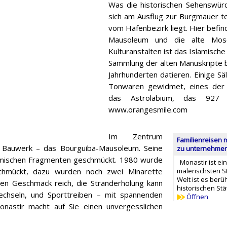
Was die historischen Sehenswürdi
sich am Ausflug zur Burgmauer te
vom Hafenbezirk liegt. Hier befin
Mausoleum und die alte Mosc
Kulturanstalten ist das Islamisch
Sammlung der alten Manuskripte b
Jahrhunderten datieren. Einige S
Tonwaren gewidmet, eines der 
das Astrolabium, das 927 
www.orangesmile.com
Im Zentrum
Familienreisen 
es Bauwerk – das Bourguiba-Mausoleum. Seine
zu unternehmen 
amischen Fragmenten geschmückt. 1980 wurde
Monastir ist ei
hmückt, dazu wurden noch zwei Minarette
malerischsten S
Welt ist es berü
den Geschmack reich, die Stranderholung kann
historischen Stä
chseln, und Sporttreiben – mit spannenden
Öffnen
onastir macht auf Sie einen unvergesslichen