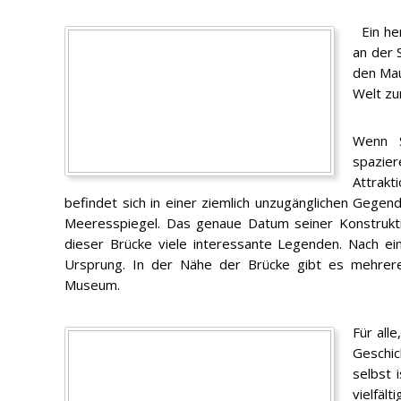
Ein her
an der S
den Maue
Welt zu
Wenn 
spazie
Attrak
befindet sich in einer ziemlich unzugänglichen Gege
Meeresspiegel. Das genaue Datum seiner Konstruktio
dieser Brücke viele interessante Legenden. Nach ein
Ursprung. In der Nähe der Brücke gibt es mehrere
Museum.
Für all
Geschic
selbst 
vielfäl