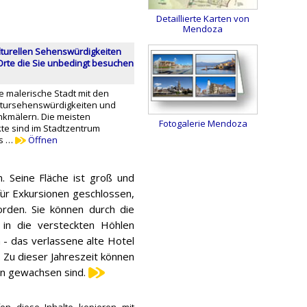
Detaillierte Karten von
Mendoza
lturellen Sehenswürdigkeiten
rte die Sie unbedingt besuchen
e malerische Stadt mit den
atursehenswürdigkeiten und
nkmälern. Die meisten
Fotogalerie Mendoza
te sind im Stadtzentrum
as …
Öffnen
. Seine Fläche ist groß und
für Exkursionen geschlossen,
rden. Sie können durch die
 in die versteckten Höhlen
 - das verlassene alte Hotel
. Zu dieser Jahreszeit können
en gewachsen sind.