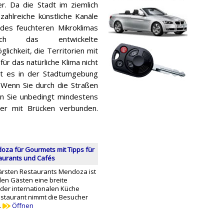
. Da die Stadt im ziemlich
 zahlreiche künstliche Kanäle
 des feuchteren Mikroklimas
ich das entwickelte
chkeit, die Territorien mit
ür das natürliche Klima nicht
bt es in der Stadtumgebung
Wenn Sie durch die Straßen
n Sie unbedingt mindestens
der mit Brücken verbunden.
za für Gourmets mit Tipps für
aurants und Cafés
ärsten Restaurants Mendoza ist
den Gästen eine breite
der internationalen Küche
estaurant nimmt die Besucher
…
Öffnen