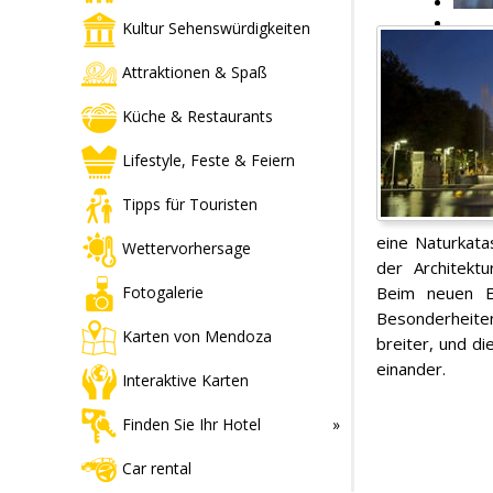
Kultur Sehenswürdigkeiten
Attraktionen & Spaß
Küche & Restaurants
Lifestyle, Feste & Feiern
Tipps für Touristen
eine Naturkata
Wettervorhersage
der Architekt
Beim neuen E
Fotogalerie
Besonderheite
Karten von Mendoza
breiter, und d
einander.
Interaktive Karten
Finden Sie Ihr Hotel
Car rental