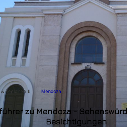
e & Regionen ⇓
Mendoza
führer zu Mendoza - Sehenswürd
Besichtigungen