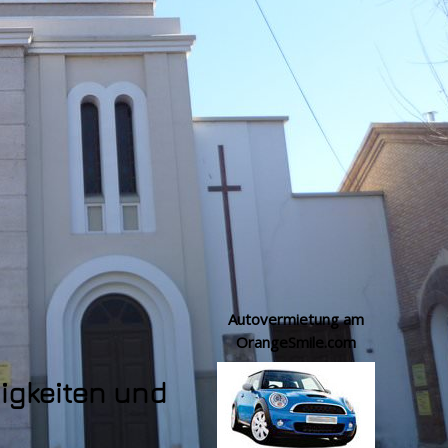
Autovermietung am
OrangeSmile.com
igkeiten und