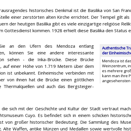
ausragendes historisches Denkmal ist die Basilika von San Fran
telle einer zerstörten alten Kirche errichtet. Der Tempel gilt als 
rn der heutigen Basilika gibt es viele einzigartige religiöse Reli
m Gottesdienst kommen. 1928 erhielt diese Basilika den Status e
Sie an den Ufern des Mendoza entlang
Authentische Tra
ren, können Sie eine andere interessante
der Einheimisc
tion sehen - die Inka-Brücke. Diese Brücke
Mendoza ist das
nd, auf einer Höhe von 1.719 Metern über dem
Weinzentrum, in
es mehrere gro
n ist unbekannt. Einheimische verbinden mit
kann man ihre P
er von ihnen hat die Brücke einen göttlichen
angesehensten 
 Thermalquellen und auch das Bergsteiger-
e, die sich mit der Geschichte und Kultur der Stadt vertraut mac
htsmuseum Cuyo. Es befindet sich in einem schicken historisc
ist von großer historischer Bedeutung. Die Sammlung des Museu
tig. Alte Waffen, antike Münzen und Medaillen sowie wertvolle hi