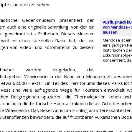
ipte sind darin zu sehen.
ädtische Gedenkmuseum präsentiert den
Ausflug nach ku
rn auch eine originelle Sammlung, von der ein
von Mendoza - O
müssen
en gewidmet ist - Erdbeben. Dieses Museum
eil es einen speziellen Raum hat, der ein
Mendoza ist ein
einzigartigen N
gen von Video- und Fotomaterial zu diesem
historischen De
Exkursionsobjek
konzentriert, d
liebhaber werden eingeladen, das
hutzgebiet Villavicencio in der Nähe von Mendoza zu besuchen
 etwa 62.000 Hektar. Ein Teil des Territoriums dieses Parks ist 
Rest sind viele aufregende Wege für Touristen entwickelt wo
schen Bergregionen spazieren, die Thermalquellen sehen und
, und auch die historische Hauptattraktion dieser Orte besuchen
e Villavicencio. Das Reservat ist im Frühling am interessantesten
 Blütenpflanzen bewundern, die auf fruchtbaren vulkanischen Böd