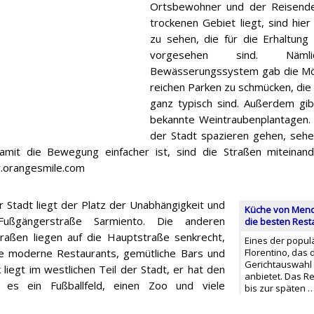
Ortsbewohner und der Reisender
trockenen Gebiet liegt, sind hier
zu sehen, die für die Erhaltung
vorgesehen sind. Näml
Bewässerungssystem gab die Mögli
reichen Parken zu schmücken, die f
ganz typisch sind. Außerdem gi
bekannte Weintraubenplantagen. 
der Stadt spazieren gehen, sehe
damit die Bewegung einfacher ist, sind die Straßen miteinan
.orangesmile.com
 Stadt liegt der Platz der Unabhängigkeit und
Küche von Mendo
ußgängerstraße Sarmiento. Die anderen
die besten Rest
raßen liegen auf die Hauptstraße senkrecht,
Eines der popul
ie moderne Restaurants, gemütliche Bars und
Florentino, das 
Gerichtauswahl 
liegt im westlichen Teil der Stadt, er hat den
anbietet. Das R
 es ein Fußballfeld, einen Zoo und viele
bis zur späten 