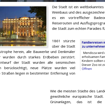
Die Stadt ist ein weltbekanntes
Weinbaus und des ausgezeichnet
es ein vortrefflicher Bade
Reiserouten und Ausflugsprogram
die Stadt zum echten Paradies für
1861 stürzte
Familienreisen 
über die Stadt
zu unternehmen 
strophe herein, alle Bauwerke und Denkmäler
Mendoza wird ei
ur wurden durch starkes Erdbeben zerstört.
erholsamen Fami
Kindern sollten
ntwurf der Stadt wurden alle seismischen
Dieser Zoo ist z
n berücksichtigt, neue Plätze wurden viel
Öffnen
ie Straßen liegen in bestimmter Entfernung von
Wie die meisten Städte des Land
gewöhnliche europäische Stadt
Grünanlagen, das ist die 