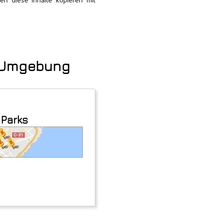
en diese Inhalte kopieren mit
d Umgebung
 Parks