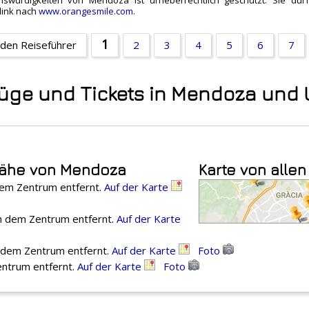
würdigkeiten von Mendoza ist urheberrechtlich geschützt. Sie dürf
link nach
www.orangesmile.com
.
1
 den Reiseführer
2
3
4
5
6
7
flüge und Tickets in Mendoza un
 Nähe von Mendoza
Karte von allen
 dem Zentrum entfernt.
Auf der Karte
on dem Zentrum entfernt.
Auf der Karte
n dem Zentrum entfernt.
Auf der Karte
Foto
entrum entfernt.
Auf der Karte
Foto