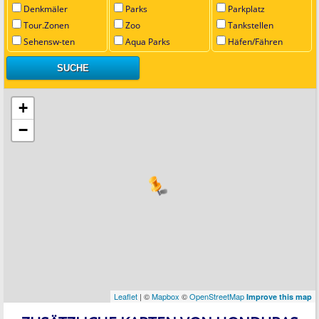
Denkmäler
Parks
Parkplatz
Tour.Zonen
Zoo
Tankstellen
Sehensw-ten
Aqua Parks
Häfen/Fähren
+
−
Leaflet
| ©
Mapbox
©
OpenStreetMap
Improve this map