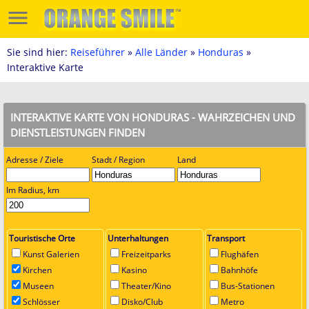
Sie sind hier:
Reiseführer
»
Alle Länder
»
Honduras
»
Interaktive Karte
INTERAKTIVE KARTE VON HONDURAS - WAHRZEICHEN UND
DIENSTLEISTUNGEN FINDEN
Adresse / Ziele
Stadt / Region
Land
Im Radius, km
Touristische Orte
Unterhaltungen
Transport
Kunst Galerien
Freizeitparks
Flughäfen
Kirchen
Kasino
Bahnhöfe
Museen
Theater/Kino
Bus-Stationen
Schlösser
Disko/Club
Metro