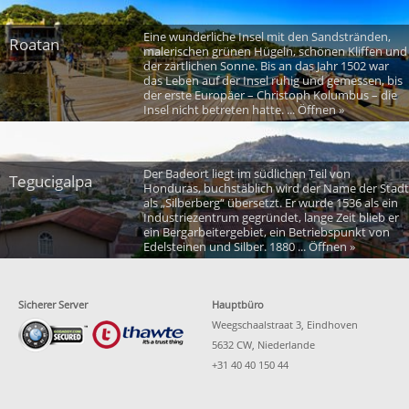
Eine wunderliche Insel mit den Sandstränden,
Roatan
malerischen grünen Hügeln, schönen Kliffen und
der zärtlichen Sonne. Bis an das Jahr 1502 war
das Leben auf der Insel ruhig und gemessen, bis
der erste Europäer – Christoph Kolumbus – die
Insel nicht betreten hatte. ... Öffnen »
Der Badeort liegt im südlichen Teil von
Tegucigalpa
Honduras, buchstäblich wird der Name der Stadt
als „Silberberg“ übersetzt. Er wurde 1536 als ein
Industriezentrum gegründet, lange Zeit blieb er
ein Bergarbeitergebiet, ein Betriebspunkt von
Edelsteinen und Silber. 1880 ... Öffnen »
Sicherer Server
Hauptbüro
Weegschaalstraat 3, Eindhoven
5632 CW, Niederlande
+31 40 40 150 44