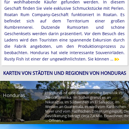
für wohlhabende Käufer gefunden werden. In diesem
Geschäft finden Sie viele exklusive Schmuckstücke mit Perlen.
Roatan Rum Company-Geschäft funktioniert in Roatan. Es
befindet sich auf dem Territorium einer großen
Rumbrennerei. Dutzende Rumsorten und schöne
Geschenksets werden darin präsentiert. Vor dem Besuch des
Ladens wird den Touristen eine spannende Exkursion durch
die Fabrik angeboten, um den Produktionsprozess zu
beobachten. Honduras hat viele interessante Souvenirläden.
Rusty Fish ist einer der ungewöhnlichsten. Sie können …
KARTEN VON STÄDTEN UND REGIONEN VON HONDURAS
Honduras ist eine demokratische Republik in
Honduras
Zentralamerika. Im Süden grenzt es an
Nikaragua, im Südwesten an El Salvador, im
Westen an Guatemala, es wird vom Karibischen
Meer und vom Pazifischen Ozean umgespült. Die
Bevölkerung beträgt circa 7,4 Mio. Einwohner, ihr
... Öffnen »