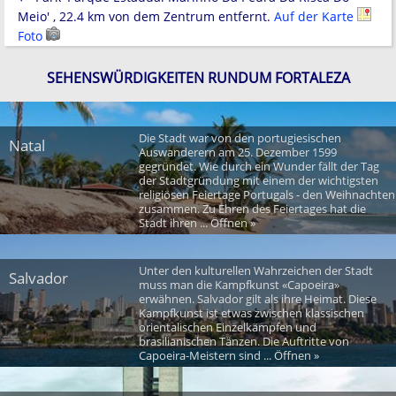
Meio' , 22.4 km von dem Zentrum entfernt.
Auf der Karte
Foto
SEHENSWÜRDIGKEITEN RUNDUM FORTALEZA
Die Stadt war von den portugiesischen
Natal
Auswanderern am 25. Dezember 1599
gegründet. Wie durch ein Wunder fällt der Tag
der Stadtgründung mit einem der wichtigsten
religiösen Feiertage Portugals - den Weihnachten
zusammen. Zu Ehren des Feiertages hat die
Stadt ihren ... Öffnen »
Unter den kulturellen Wahrzeichen der Stadt
Salvador
muss man die Kampfkunst «Capoeira»
erwähnen. Salvador gilt als ihre Heimat. Diese
Kampfkunst ist etwas zwischen klassischen
orientalischen Einzelkämpfen und
brasilianischen Tänzen. Die Auftritte von
Capoeira-Meistern sind ... Öffnen »