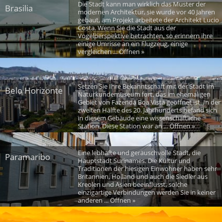
Die Stadt kann man wirklich das Muster der
Brasilia
modernen Architektur, sie wurde vor 40 Jahren
gebaut, am Projekt arbeitete der Architekt Lucio
Costa. Wenn Sie die Stadt aus der
Vogelperspektive betrachten, so erinnern ihre
einige Umrisse an ein Flugzeug, einige
vergleichen ... Öffnen »
Setzen Sie Ihre Bekanntschaft mit der Stadt im
Belo Horizonte
Naturkundemuseum fort, das im ehemaligen
Gebiet von Fazenda Boa Vista geöffnet ist. In der
zweiten Hälfte des 20. Jahrhunderts befand sich
in diesem Gebäude eine wissenschaftliche
Station. Diese Station war an ... Öffnen »
Eine lebhafte und geräuschvolle Stadt, die
Paramaribo
Hauptstadt Surinames. Die Kultur und
Traditionen der hiesigen Einwohner haben sehr
Britannien, Holland und auch die Siedler aus
Kreolen und Asien beeinflusst, solche
einzigartige Verbindungen werden Sie in keiner
anderen ... Öffnen »