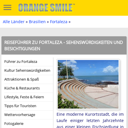
Alle Länder
»
Brasilien
»
Fortaleza
»
REISEFÜHRER ZU FORTALEZA - SEHENSWÜRDIGKEITEN UND
BESICHTIGUNGEN
Führer zu Fortaleza
Kultur Sehenswürdigkeiten
Attraktionen & Spaß
Küche & Restaurants
Lifestyle, Feste & Feiern
Tipps für Touristen
Eine moderne Kurortsstadt, die im
Wettervorhersage
Laufe einiger letzten Jahrzehnte
Fotogalerie
aus einer kleinen Fischsiedlung in