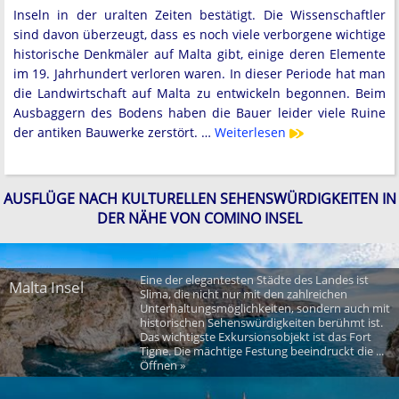
Inseln in der uralten Zeiten bestätigt. Die Wissenschaftler
sind davon überzeugt, dass es noch viele verborgene wichtige
historische Denkmäler auf Malta gibt, einige deren Elemente
im 19. Jahrhundert verloren waren. In dieser Periode hat man
die Landwirtschaft auf Malta zu entwickeln begonnen. Beim
Ausbaggern des Bodens haben die Bauer leider viele Ruine
der antiken Bauwerke zerstört. …
Weiterlesen
AUSFLÜGE NACH KULTURELLEN SEHENSWÜRDIGKEITEN IN
DER NÄHE VON COMINO INSEL
Eine der elegantesten Städte des Landes ist
Malta Insel
Slima, die nicht nur mit den zahlreichen
Unterhaltungsmöglichkeiten, sondern auch mit
historischen Sehenswürdigkeiten berühmt ist.
Das wichtigste Exkursionsobjekt ist das Fort
Tigne. Die mächtige Festung beeindruckt die ...
Öffnen »