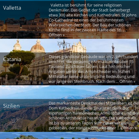
Valetta ist berühmt für seine religiösen
Valletta
Denkmäler. Das Gebiet der Stadt beherbergt
etwa 300 alte Kirchen und Kathedralen. St Johns
Co-Cathedral ist eines der berühmtesten
Wahrzeichen der Stadt. Der Bau der schönen
Kirche fand in der zweiten Hälfte des 16. ...
Öffnen »
Dieses grandiose Gebäude war im 2. Jahrhundert
Catania
errichtet, die geräumige Arena konnte über 15
Tausend Zuschauer fassen. Laut historischer
Angaben verlor das Amphitheater im frühen
Mittelalter seine ursprüngliche Bedeutung und
war lange ein Steinbruch. Nach dem ... Öffnen »
Das markanteste Denkmal des Mittelalters ist die
Sizilien
Dom Kathedrale, die die Touristen dank der
eigenartigen harmonischen Atmosphäre und der
schönen Architektur heranzieht. Die Kathedrale
ist bis zu unseren Tagen sehr gut erhalten
geblieben, der Hauptschmuck seiner ... Öffnen »