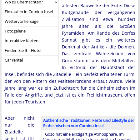
Wo zu übernachten?
ältesten Bauwerke der Erde. Diese
Einkaufen in Comino Insel
Kultgebäude der vergangenen
Zivilisation sind etwa hundert
Wettervorhersage
Jahre älter als die Großen
Fotogalerie
Pyramiden. Am Rande des Dorfes
Sannat gibt es ein weiteres
Interaktive Karten
Denkmal der Antike - die Dolmen.
Finden Sie Ihr Hotel
Das zentrale Wahrzeichen von
Car rental
Gozo stammt aus dem Mittelalter.
In Victoria, der Hauptstadt der
Insel, befindet sich die Zitadelle - ein perfekt erhaltener Turm,
der von den Rittern des Malteserordens erbaut wurde. Viele
Jahre lang war es ein Zufluchtsort für die Einheimischen im
Falle der Angriffe, und jetzt ist es ein Freilichtmuseum, offen
für jeden Touristen.
Aber nicht
Authentische Traditionen, Feste und Lifestyle der
nur die
Einheimischen von Comino Insel
Zitadelle
Gozo hat eine einzigartige Atmosphäre. Im
selbst ist für
Vergleich zu Malta ist die Insel nicht so bewohnt