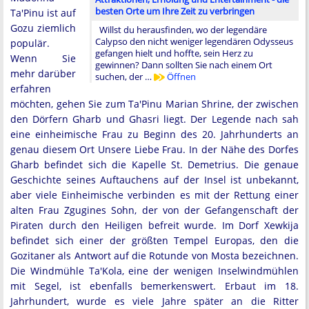
besten Orte um Ihre Zeit zu verbringen
Ta'Pinu ist auf
Gozu ziemlich
Willst du herausfinden, wo der legendäre
Calypso den nicht weniger legendären Odysseus
populär.
gefangen hielt und hoffte, sein Herz zu
Wenn Sie
gewinnen? Dann sollten Sie nach einem Ort
mehr darüber
suchen, der …
Öffnen
erfahren
möchten, gehen Sie zum Ta'Pinu Marian Shrine, der zwischen
den Dörfern Gharb und Ghasri liegt. Der Legende nach sah
eine einheimische Frau zu Beginn des 20. Jahrhunderts an
genau diesem Ort Unsere Liebe Frau. In der Nähe des Dorfes
Gharb befindet sich die Kapelle St. Demetrius. Die genaue
Geschichte seines Auftauchens auf der Insel ist unbekannt,
aber viele Einheimische verbinden es mit der Rettung einer
alten Frau Zgugines Sohn, der von der Gefangenschaft der
Piraten durch den Heiligen befreit wurde. Im Dorf Xewkija
befindet sich einer der größten Tempel Europas, den die
Gozitaner als Antwort auf die Rotunde von Mosta bezeichnen.
Die Windmühle Ta'Kola, eine der wenigen Inselwindmühlen
mit Segel, ist ebenfalls bemerkenswert. Erbaut im 18.
Jahrhundert, wurde es viele Jahre später an die Ritter