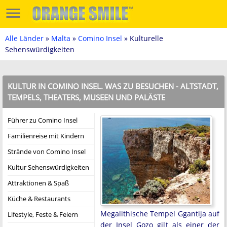
Alle Länder
»
Malta
»
Comino Insel
» Kulturelle
Sehenswürdigkeiten
KULTUR IN COMINO INSEL. WAS ZU BESUCHEN - ALTSTADT,
TEMPELS, THEATERS, MUSEEN UND PALÄSTE
Führer zu Comino Insel
Familienreise mit Kindern
Strände von Comino Insel
Kultur Sehenswürdigkeiten
Attraktionen & Spaß
Küche & Restaurants
Megalithische Tempel Ggantija auf
Lifestyle, Feste & Feiern
der Insel Gozo gilt als einer der