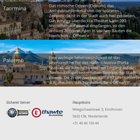
Das römische Odeon (Odeum), das
Taormina
Architekturdenkmal von der späteren
Zeitperiode ist in der Stadt auch heil geblieben.
Das winzige überdeckte Theater kann 200
Menschen auf einmal empfangen, zu den
antiken Zeiten wurden in solchen Bauten die
feierlichen ... Öffnen »
Eine wichtige Sehenswürdigkeit ist das
Palermo
altertümliche Tor des Hafens Nuova (Porta
Nuova), die zum symbolischen Eingang auf das
Territorium des historischen Bezirkes der Stadt
dienen. Die in der zweiten Hälfte 17 Jahrhunderte
aufgebauten, das Tor stellen die ... Öffnen »
Sicherer Server
Hauptbüro
Weegschaalstraat 3, Eindhoven
5632 CW, Niederlande
+31 40 40 150 44