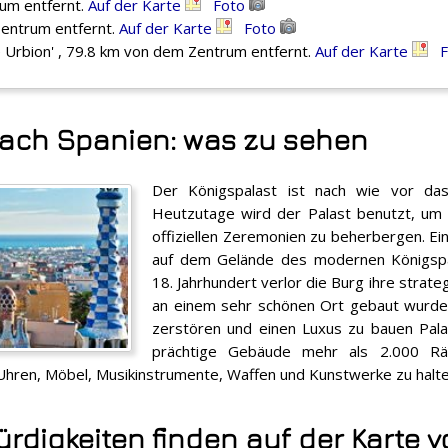
rum entfernt.
Auf der Karte
Foto
Zentrum entfernt.
Auf der Karte
Foto
e Urbion' , 79.8 km von dem Zentrum entfernt.
Auf der Karte
nach Spanien: was zu sehen
Der Königspalast ist nach wie vor da
Heutzutage wird der Palast benutzt, um 
offiziellen Zeremonien zu beherbergen. Ei
auf dem Gelände des modernen Königspa
18. Jahrhundert verlor die Burg ihre strat
an einem sehr schönen Ort gebaut wurde,
zerstören und einen Luxus zu bauen Palas
prächtige Gebäude mehr als 2.000 Räu
Uhren, Möbel, Musikinstrumente, Waffen und Kunstwerke zu halt
digkeiten finden auf der Karte 