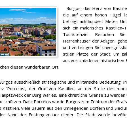
Burgos, das Herz von Kastilien
die auf einem hohen Hügel l
beträgt achthundert Meter. Un
sich ein malerisches Kastilien-T
Touristenziel. Besuchen S
Herrenhäuser der Adligen, gehe
und verbringen Sie unvergessl
stillen Plätze der Stadt, um za
aus verschiedenen historischen
chen diesen wunderbaren Ort.
Burgos ausschließlich strategische und militärische Bedeutung. I
ez 'Porcelos', der Graf von Kastilien, an der Stelle des mo
 Hauptzweck der Burg war es, eine christliche Grenze zu werden
u schützen. Dank Porcelos wurde Burgos zum Zentrum der Graf
s Kastilien. Viele Bauern aus den umliegenden Dörfern und Sied
n der Nähe der Festungsmauer nieder. Die Stadt wurde bevölk