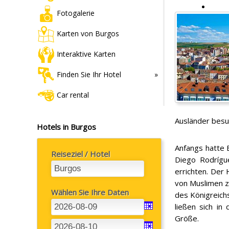
Fotogalerie
Karten von Burgos
Interaktive Karten
Finden Sie Ihr Hotel
Car rental
Ausländer besu
Hotels in Burgos
Anfangs hatte 
Reiseziel / Hotel
Diego Rodrígu
errichten. Der
von Muslimen z
Wählen Sie Ihre Daten
des Königreich
ließen sich i
Größe.