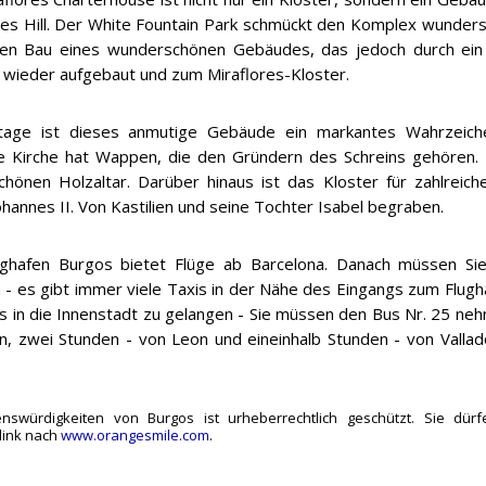
res Hill. Der White Fountain Park schmückt den Komplex wunders
den Bau eines wunderschönen Gebäudes, das jedoch durch ein
 wieder aufgebaut und zum Miraflores-Kloster.
tage ist dieses anmutige Gebäude ein markantes Wahrzeichen
e Kirche hat Wappen, die den Gründern des Schreins gehören.
chönen Holzaltar. Darüber hinaus ist das Kloster für zahlreich
ohannes II. Von Kastilien und seine Tochter Isabel begraben.
ghafen Burgos bietet Flüge ab Barcelona. Danach müssen Sie 
- es gibt immer viele Taxis in der Nähe des Eingangs zum Flughaf
 in die Innenstadt zu gelangen - Sie müssen den Bus Nr. 25 neh
zwei Stunden - von Leon und eineinhalb Stunden - von Valladoli
würdigkeiten von Burgos ist urheberrechtlich geschützt. Sie dürf
link nach
www.orangesmile.com
.