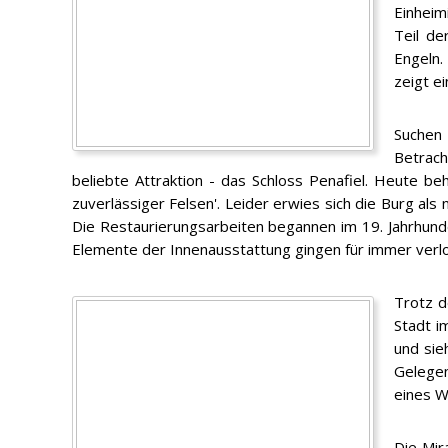
Einheim
Teil de
Engeln.
zeigt e
Suchen 
Betrach
beliebte Attraktion - das Schloss Penafiel. Heute 
zuverlässiger Felsen'. Leider erwies sich die Burg als
Die Restaurierungsarbeiten begannen im 19. Jahrhunder
Elemente der Innenausstattung gingen für immer verlor
Trotz d
Stadt i
und sie
Gelege
eines W
Die Mir