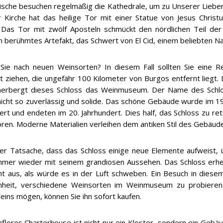
ische besuchen regelmäßig die Kathedrale, um zu Unserer Lieben
r Kirche hat das heilige Tor mit einer Statue von Jesus Chri
 Das Tor mit zwölf Aposteln schmückt den nördlichen Teil der
in berühmtes Artefakt, das Schwert von El Cid, einem beliebten Na
Sie nach neuen Weinsorten? In diesem Fall sollten Sie eine Rei
t ziehen, die ungefähr 100 Kilometer von Burgos entfernt liegt.
beherbergt dieses Schloss das Weinmuseum. Der Name des Schlo
 nicht so zuverlässig und solide. Das schöne Gebäude wurde im 19
t und endeten im 20. Jahrhundert. Dies half, das Schloss zu rett
en. Moderne Materialien verleihen dem antiken Stil des Gebäudes
er Tatsache, dass das Schloss einige neue Elemente aufweist, 
mmer wieder mit seinem grandiosen Aussehen. Das Schloss erheb
ht aus, als würde es in der Luft schweben. Ein Besuch in diesem
nheit, verschiedene Weinsorten im Weinmuseum zu probiere
eins mögen, können Sie ihn sofort kaufen.
aflores Charterhouse ist nicht nur ein Kloster, sondern ein Gebä