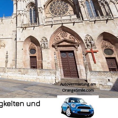
Autovermietung am
OrangeSmile.com
gkeiten und