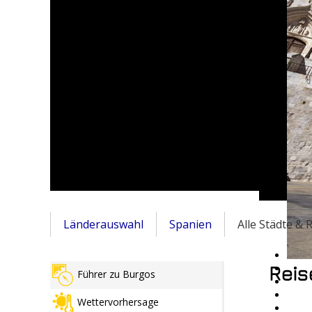
Länderauswahl
Spanien
Alle Städte &
Reis
Führer zu Burgos
Wettervorhersage