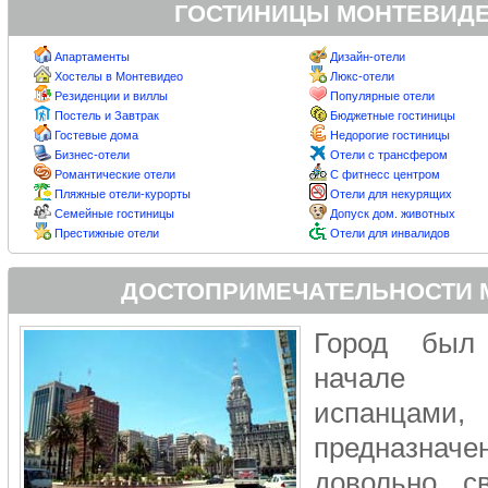
ГОСТИНИЦЫ МОНТЕВИДЕ
Апартаменты
Дизайн-отели
Хостелы в Монтевидео
Люкс-отели
Резиденции и виллы
Популярные отели
Постель и Завтрак
Бюджетные гостиницы
Гостевые дома
Недорогие гостиницы
Бизнес-отели
Отели с трансфером
Романтические отели
С фитнесс центром
Пляжные отели-курорты
Отели для некурящих
Семейные гостиницы
Допуск дом. животных
Престижные отели
Отели для инвалидов
ДОСТОПРИМЕЧАТЕЛЬНОСТИ 
Город был
начале 
испанц
предназначе
довольно св