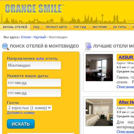
БРОНЬ ОТЕЛЕЙ
FAQ
ПРОКАТ АВТО
ТУР ГИД
ЭКСТРИМ
3D ТУРЫ
Вы здесь:
Отели
›
Уругвай
›
Монтевидео
ПОИСК ОТЕЛЕЙ В МОНТЕВИДЕО
ЛУЧШИЕ ОТЕЛИ М
AXSUR 
Направление
или
отель
Адрес: Misi
4.5 км
от ц
Средняя оц
Укажите ваши даты
Гавань г
отеля. 
Описание
After H
Гости
Адрес: Artu
3.9 км
от ц
Добавить номер
Средняя оц
Для пос
интернац
Описание