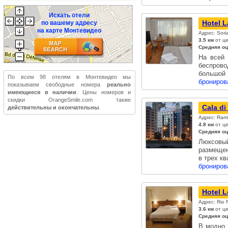
Искать отели
Hotel L
по вашему адресу
на карте Монтевидео
Адрес: Sori
3.5 км
от це
Средняя оц
На всей 
беспров
большо
По всем 98 отелям в Монтевидео мы
брониров
показываем свободные номера
реально
имеющиеся в наличии
. Цены номеров и
скидки OrangeSmile.com также
Cala di
действительны и окончательны
.
Адрес: Ramb
4.8 км
от це
Средняя оц
Люксовый
размещен
в трех к
брониров
Hotel 
Адрес: Rio
3.6 км
от ц
Средняя оц
В модно 