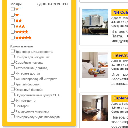
Звезды
« ДОП. ПАРАМЕТРЫ
NH Col
Адрес: Ramb
4.5 км
от це
Средняя оц
В отеле 
Плата. 
междуна
Услуги в отеле
Трансфер в/из аэропорта
InterC
Номера для некурящих
Адрес: Ibir
Семейные номера
3.7 км
от ц
Автостоянка (платная)
Средняя оц
Интернет доступ
Этот мо
бессчет
WiFi беспроводной интернет
автовокз
Крытый бассейн
Открытый бассейн
Оздоровительный центр/ СПА
Esplen
Фитнес-центр
Адрес: Sori
Ресторан
3.9 км
от ц
Размещение животных
Средняя оц
Номера/услуги для инвалидов
Номера с
телевиз
современ