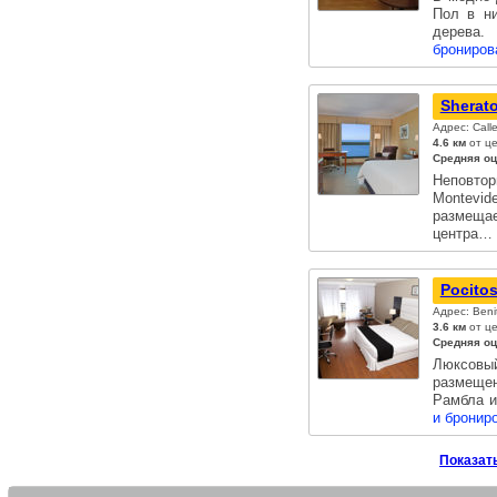
Пол в ни
дерева
брониров
Sherat
Адрес: Call
4.6 км
от це
Средняя оц
Неповто
Montevid
размещае
центра…
Pocitos
Адрес: Beni
3.6 км
от це
Средняя оц
Люксовы
размещен
Рамбла и
и бронир
Показать