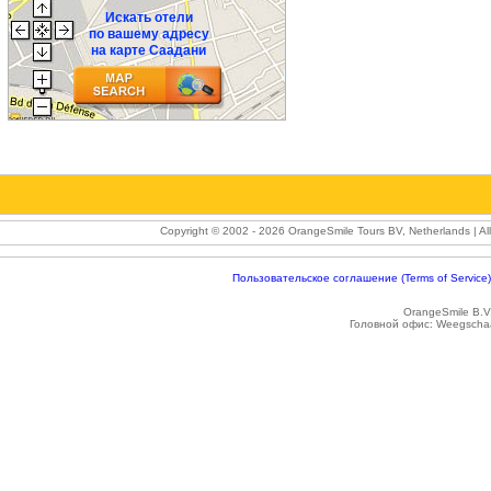
Искать отели
по вашему адресу
на карте Саадани
Copyright © 2002 -
2026 OrangeSmile Tours BV, Netherlands | A
Пользовательское соглашение (Terms of Service)
OrangeSmile B.V
Головной офис:
Weegschaa