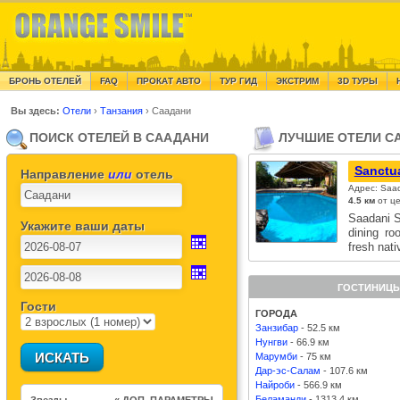
БРОНЬ ОТЕЛЕЙ
FAQ
ПРОКАТ АВТО
ТУР ГИД
ЭКСТРИМ
3D ТУРЫ
Вы здесь:
Отели
›
Танзания
›
Саадани
ПОИСК ОТЕЛЕЙ В СААДАНИ
ЛУЧШИЕ ОТЕЛИ С
Sanctua
Направление
или
отель
Адрес: Saad
4.5 км
от ц
Saadani S
Укажите ваши даты
dining ro
fresh na
ГОСТИНИЦЫ
Гости
ГОРОДА
Занзибар
- 52.5 км
Нунгви
- 66.9 км
Марумби
- 75 км
Дар-эс-Салам
- 107.6 км
Найроби
- 566.9 км
Беламанди
- 1313.4 км