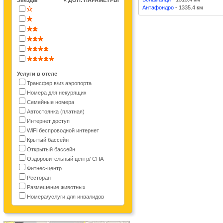
Звезды
« ДОП. ПАРАМЕТРЫ
Антафондро
- 1335.4 км
Услуги в отеле
Трансфер в/из аэропорта
Номера для некурящих
Семейные номера
Автостоянка (платная)
Интернет доступ
WiFi беспроводной интернет
Крытый бассейн
Открытый бассейн
Оздоровительный центр/ СПА
Фитнес-центр
Ресторан
Размещение животных
Номера/услуги для инвалидов