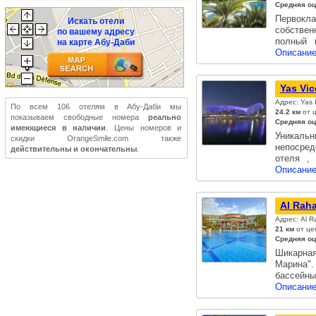
Средняя оц
Первокл
Искать отели
собствен
по вашему адресу
полный 
на карте Абу-Даби
Описание
Yas Vic
Адрес: Yas 
По всем 106 отелям в Абу-Даби мы
24.2 км
от ц
показываем свободные номера
реально
Средняя оц
имеющиеся в наличии
. Цены номеров и
Уникаль
скидки OrangeSmile.com также
непосред
действительны и окончательны
.
отеля ,
Описание
Al Rah
Адрес: Al R
21 км
от це
Средняя оц
Шикарная
Марина"
бассейн
Описание