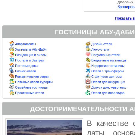
деловых
брониров
Показать в
ГОСТИНИЦЫ АБУ-ДАБИ
Апартаменты
Дизайн-отели
Хостелы в Абу-Даби
Люкс-отели
Резиденции и виллы
Популярные отели
Постель и Завтрак
Бюджетные гостиницы
Гостевые дома
Недорогие гостиницы
Бизнес-отели
Отели с трансфером
Романтические отели
С фитнесс центром
Пляжные отели-курорты
Отели для некурящих
Семейные гостиницы
Допуск дом. животных
Престижные отели
Отели для инвалидов
ДОСТОПРИМЕЧАТЕЛЬНОСТИ А
В качестве 
даты основ