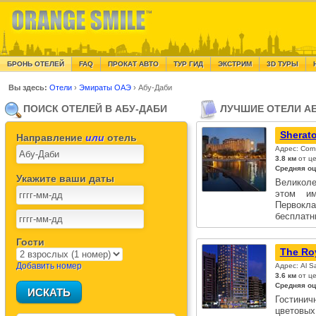
БРОНЬ ОТЕЛЕЙ
FAQ
ПРОКАТ АВТО
ТУР ГИД
ЭКСТРИМ
3D ТУРЫ
Вы здесь:
Отели
›
Эмираты ОАЭ
›
Абу-Даби
ПОИСК ОТЕЛЕЙ В АБУ-ДАБИ
ЛУЧШИЕ ОТЕЛИ А
Sherato
Направление
или
отель
Адрес: Corn
3.8 км
от це
Средняя оц
Укажите ваши даты
Великоле
этом им
Первокл
бесплат
Гости
The Roy
Добавить номер
Адрес: Al S
3.6 км
от це
Средняя оц
Гостини
цветовых