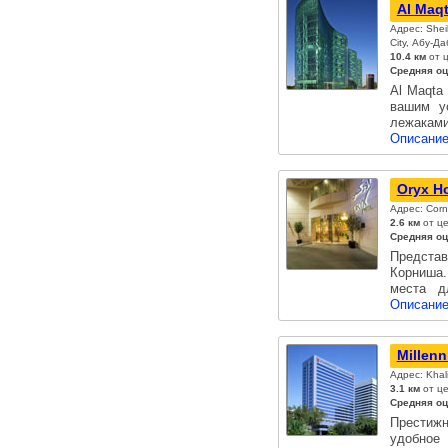
Al Maqt
Адрес: Shei
City, Абу-Да
10.4 км
от 
Средняя оц
Al Maqta
вашим у
лежакам
Описание
Oryx Ho
Адрес: Corn
2.6 км
от це
Средняя оц
Предста
Корниша
места д
Описание
Millenn
Адрес: Khal
3.1 км
от це
Средняя оц
Престижн
удобное