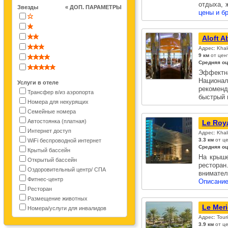
отдыха,
Звезды
« ДОП. ПАРАМЕТРЫ
цены и б
Aloft A
Адрес: Khale
9 км
от цен
Средняя оц
Эффект
Национ
Услуги в отеле
рекоменд
Трансфер в/из аэропорта
быстрый 
Номера для некурящих
Семейные номера
Автостоянка (платная)
Le Roy
Интернет доступ
Адрес: Khal
3.3 км
от це
WiFi беспроводной интернет
Средняя оц
Крытый бассейн
На крыше
Открытый бассейн
рестора
Оздоровительный центр/ СПА
внимате
Фитнес-центр
Описание
Ресторан
Размещение животных
Le Mer
Номера/услуги для инвалидов
Адрес: Tour
3.9 км
от це