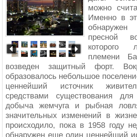
можно счита
Именно в эт
обнаружен
пресной во
которого 
племени Б
возведен защитный форт. Вок
образовалось небольшое поселени
ценнейший источник живите
средствами существования дл
добыча жемчуга и рыбная ловля
значительных изменений в жизне
происходило, пока в 1958 году н
обнаружен еще один ценнейший ис