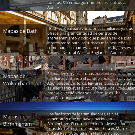
turistas. Sin embargo, numerosos centros ...
Abrir »
Bath es ideal para vacaciones familiares, ya que
Mapas de Bath
ofrece una gran cantidad de centros de
entretenimiento y ocio que pueden ser de gran
interés tanto para los turistas más pequeños
como para sus padres. Uno de estos lugares es la
Reserva Natural West of England ... Abrir »
Se pueden organizar unas excelentes vacaciones
Mapas de
familiares visitando el parque zoológico salvaje.
Wolverhampton
Aquí puedes ver loros, lémures, boas, serpientes,
águilas, zarigüeyas e incluso canguros. Otro lugar
para la diversión de toda la familia es The Owl
and Falconry ... Abrir »
Los fanáticos de los simuladores, tal vez,
Mapas de
lamentarán que no hayan nacido en
Birmingham
Birmingham. El entretenimiento de este tipo se
considera el mejor del mundo. Esta es Matrix
Virtual Reality, SoftekSim Flight Simulator