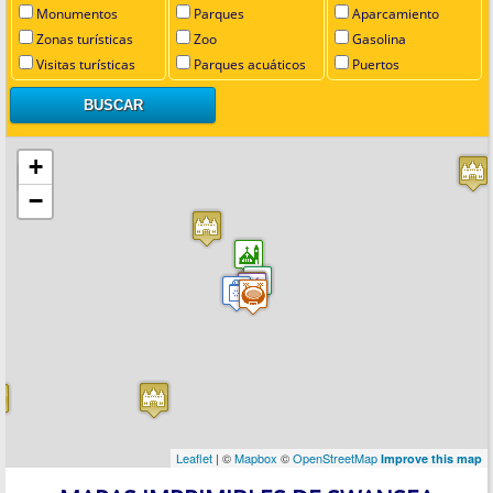
Monumentos
Parques
Aparcamiento
Zonas turísticas
Zoo
Gasolina
Visitas turísticas
Parques acuáticos
Puertos
+
−
Leaflet
| ©
Mapbox
©
OpenStreetMap
Improve this map