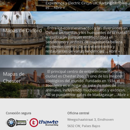
Experience y Electric Circus UK. Karting también
es ... Abrir »
Entre los entretenimientos y las diversiones en
Mapas de Oxford
Oxford los turistas y los huéspedes de la ciudad
encontrarán parques escénicos para el
senderismo y jardines de majestuosa belleza,
modernos centros de entretenimiento y
restaurantes de varias tendencias, ... Abrir »
El principal centro de entretenimiento de la
Mapas de
ciudad es Chester Zoo; Es uno de los mejores
Chester
zoológicos del mundo. Fundado en 1934, el
zoológico es el hogar de siete de miles de
animales, incluyendo muchos raros y exóticos.
Allí se pueden ver gatos de Madagascar ... Abrir »
Conexión segura
Oficina central
Weegschaalstraat 3, Eindhoven
5632 CW, Países Bajos