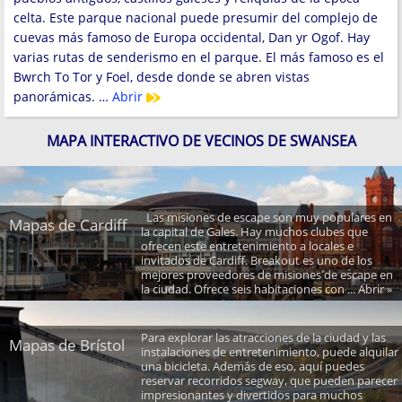
celta. Este parque nacional puede presumir del complejo de
cuevas más famoso de Europa occidental, Dan yr Ogof. Hay
varias rutas de senderismo en el parque. El más famoso es el
Bwrch To Tor y Foel, desde donde se abren vistas
panorámicas. …
Abrir
MAPA INTERACTIVO DE VECINOS DE SWANSEA
Las misiones de escape son muy populares en
Mapas de Cardiff
la capital de Gales. Hay muchos clubes que
ofrecen este entretenimiento a locales e
invitados de Cardiff. Breakout es uno de los
mejores proveedores de misiones de escape en
la ciudad. Ofrece seis habitaciones con ... Abrir »
Para explorar las atracciones de la ciudad y las
Mapas de Brístol
instalaciones de entretenimiento, puede alquilar
una bicicleta. Además de eso, aquí puedes
reservar recorridos segway, que pueden parecer
impresionantes y divertidos para muchos