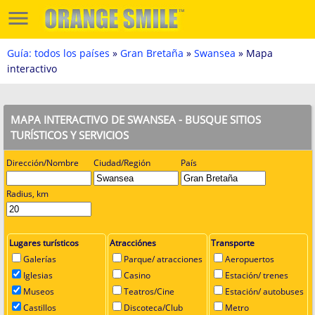
Guía: todos los países
»
Gran Bretaña
»
Swansea
» Mapa
interactivo
MAPA INTERACTIVO DE SWANSEA - BUSQUE SITIOS
TURÍSTICOS Y SERVICIOS
Dirección/Nombre
Ciudad/Región
País
Radius, km
Lugares turísticos
Atracciónes
Transporte
Galerías
Parque/ atracciones
Aeropuertos
Iglesias
Casino
Estación/ trenes
Museos
Teatros/Cine
Estación/ autobuses
Castillos
Discoteca/Club
Metro