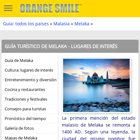
Guía: todos los países
»
Malasia
»
Melaka
»
GUÍA TURÍSTICO DE MELAKA - LUGARES DE INTERÉS
Guía de Melaka
Cultura: lugares de interés
Entretenimiento y diversión
Cocina y restaurantes
Tradiciones y festivales
Consejos para turistas
La primera mención del estado
Pronóstico del tiempo
malasio de Melaka se remonta a
Galería de fotos
1400 AD. Según una leyenda, la
Mapas de Melaka
ciudad del mismo nombre fue