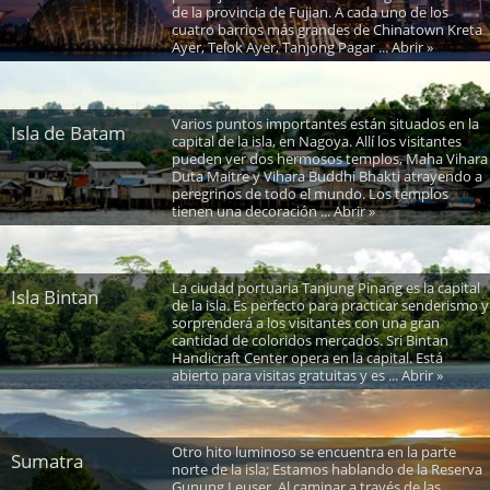
de la provincia de Fujian. A cada uno de los
cuatro barrios más grandes de Chinatown Kreta
Ayer, Telok Ayer, Tanjong Pagar ... Abrir »
Varios puntos importantes están situados en la
Isla de Batam
capital de la isla, en Nagoya. Allí los visitantes
pueden ver dos hermosos templos, Maha Vihara
Duta Maitre y Vihara Buddhi Bhakti atrayendo a
peregrinos de todo el mundo. Los templos
tienen una decoración ... Abrir »
La ciudad portuaria Tanjung Pinang es la capital
Isla Bintan
de la isla. Es perfecto para practicar senderismo y
sorprenderá a los visitantes con una gran
cantidad de coloridos mercados. Sri Bintan
Handicraft Center opera en la capital. Está
abierto para visitas gratuitas y es ... Abrir »
Otro hito luminoso se encuentra en la parte
Sumatra
norte de la isla; Estamos hablando de la Reserva
Gunung Leuser. Al caminar a través de las