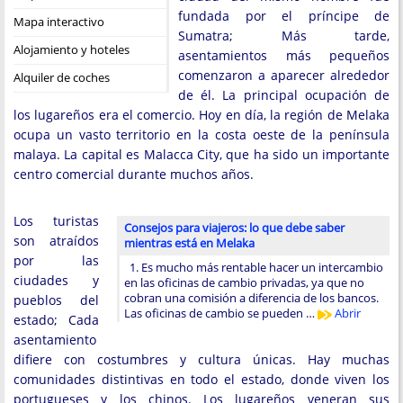
fundada por el príncipe de
Mapa interactivo
Sumatra; Más tarde,
Alojamiento y hoteles
asentamientos más pequeños
comenzaron a aparecer alrededor
Alquiler de coches
de él. La principal ocupación de
los lugareños era el comercio. Hoy en día, la región de Melaka
ocupa un vasto territorio en la costa oeste de la península
malaya. La capital es Malacca City, que ha sido un importante
centro comercial durante muchos años.
Los turistas
Consejos para viajeros: lo que debe saber
son atraídos
mientras está en Melaka
por las
1. Es mucho más rentable hacer un intercambio
ciudades y
en las oficinas de cambio privadas, ya que no
cobran una comisión a diferencia de los bancos.
pueblos del
Las oficinas de cambio se pueden …
Abrir
estado; Cada
asentamiento
difiere con costumbres y cultura únicas. Hay muchas
comunidades distintivas en todo el estado, donde viven los
portugueses y los chinos. Los lugareños veneran sus