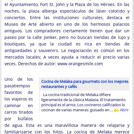
el Ayuntamiento, Fort St. John y la Plaza de los Héroes. En las
noches, la plaza alberga espectáculos de láser colorido y
conciertos. Entre las instituciones culturales, destaca el
Museo de Arte abierto en uno de los hermosos palacios
antiguos. Los compradores ciertamente tienen que dar un
paseo por la calle Jonker, pero no buscan tiendas de lujo y
boutiques, ya que la ciudad es rica en tiendas de
antigüedades y souvenirs. La negociación es común en los
mercados locales; A veces ayuda a reducir el precio varias
veces. Derechos de autor: www.orangesmile.com
Uno de los
Cocina de Melaka para gourmets con los mejores
pasatiempos
restaurantes y cafés
favoritos de
La cocina tradicional de Melaka difiere
los viajeros es
ligeramente de la clásica Malasia. El tratamiento
principal es el arroz; Los cocineros calificados lo
caminar en
cocinan de varias maneras: guisado en …
Abrir
carros tirados
por búfalos
de agua. Esta es una maravillosa manera de relajarse y
familiarizarse con los hitos. La cocina de Melaka merece