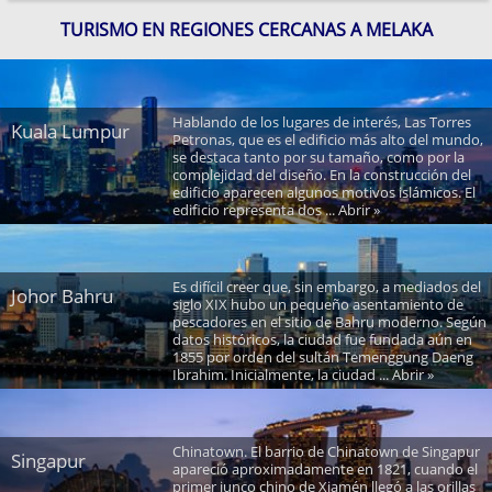
TURISMO EN REGIONES CERCANAS A MELAKA
Hablando de los lugares de interés, Las Torres
Kuala Lumpur
Petronas, que es el edificio más alto del mundo,
se destaca tanto por su tamaño, como por la
complejidad del diseño. En la construcción del
edificio aparecen algunos motivos islámicos. El
edificio representa dos ... Abrir »
Es difícil creer que, sin embargo, a mediados del
Johor Bahru
siglo XIX hubo un pequeño asentamiento de
pescadores en el sitio de Bahru moderno. Según
datos históricos, la ciudad fue fundada aún en
1855 por orden del sultán Temenggung Daeng
Ibrahim. Inicialmente, la ciudad ... Abrir »
Chinatown. El barrio de Chinatown de Singapur
Singapur
apareció aproximadamente en 1821, cuando el
primer junco chino de Xiamén llegó a las orillas