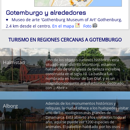
Gotemburgo y alrededores
♥ Museo de arte 'Gothenburg Museum of Art' Gothenburg,
2.4 km desde el centro.
En el mapa
Foto
TURISMO EN REGIONES CERCANAS A GOTEMBURGO
Uno de los objetos curiosos históricos está
Halmstad
situado en el distrito Snorstorp, estamos
hablando de una iglesia de belleza increíble,
construida en el siglo 19. La basílica fue
nombrada en honor de San Olaf, y es un
magnífico conjunto arquitectónico, decorado
con ... Abrir »
Además de los monumentos históricos y
Alborg
reliquias, la ciudad ofrece a los huéspedes visitar
uno de los zoológicos más grandes de
Dinamarca. Está abierto a los visitantes todo el
año, aquí se puede ver 1200 especies de
animales. El pabellón habitado por los osos ...