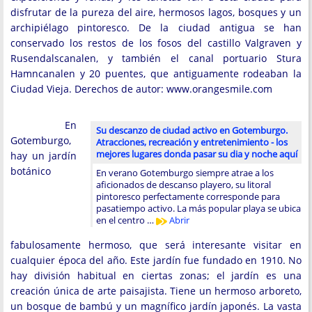
disfrutar de la pureza del aire, hermosos lagos, bosques y un
archipiélago pintoresco. De la ciudad antigua se han
conservado los restos de los fosos del castillo Valgraven y
Rusendalscanalen, y también el canal portuario Stura
Hamncanalen y 20 puentes, que antiguamente rodeaban la
Ciudad Vieja. Derechos de autor: www.orangesmile.com
En
Su descanzo de ciudad activo en Gotemburgo.
Gotemburgo,
Atracciones, recreación y entretenimiento - los
mejores lugares donda pasar su dia y noche aquí
hay un jardín
botánico
En verano Gotemburgo siempre atrae a los
aficionados de descanso playero, su litoral
pintoresco perfectamente corresponde para
pasatiempo activo. La más popular playa se ubica
en el centro …
Abrir
fabulosamente hermoso, que será interesante visitar en
cualquier época del año. Este jardín fue fundado en 1910. No
hay división habitual en ciertas zonas; el jardín es una
creación única de arte paisajista. Tiene un hermoso arboreto,
un bosque de bambú y un magnífico jardín japonés. La vasta