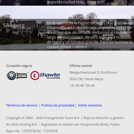
segunda ciudad más ... Abrir »
En el centro de la región de lagos más grande de
Silkeborg
Dinamarca está situado una pequeña ciudad de
Silkeborg que de un lado limita con el río más
largo del país Guden, de otro lado está rodeado
de lagos y un bosque grande. Para los turistas la
ciudad ofrece ... Abrir »
Conexión segura
Oficina central
Weegschaalstraat 3, Eindhoven
5632 CW, Países Bajos
+31 40 40 150 44
Términos de servicio
|
Politica de privacidad
|
Sobre nosotros
Copyright © 2002 -
2026 OrangeSmile Tours B.V. | Bajo la dirección y gestión
de IVRA Holding B.V. - Registrado en Kamer van Koophandel (KvK), Países
Bajos No. 17237018 No. 17237018