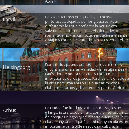
Abrir »
Larvik es famoso por sus playas rocosas
Larvik
pintorescas, dejadas por los glaciares. Aquí
disfrutarán los que prefieren la naturaleza
salvaje. La naturaleza de Larvik tiene cierto
romanticismo y encanto, que inducen a la gente
a viajar y conocer el mundo. No sin razón ... Abrir
»
Durante los paseos por los lugares curiosos Vd.
Helsingborg
encontrará una gran variedad de restaurantes y
cafés, donde podrá relajarse y compartir
impresiones de los paseos. Para los aficionados a
la vida nocturna abren sus puertas muchos
clubes nocturnos y discotecas, y para ... Abrir »
La ciudad fue fundada a finales del siglo 8 por los
Arhus
vikings. Está situada en una zona pintoresca, rica
en bosques y lagos, y en la parte oriental de la
ciudad hay una pequeña bahía. Hoy en día es un
importante centro de negocios y cultura, la