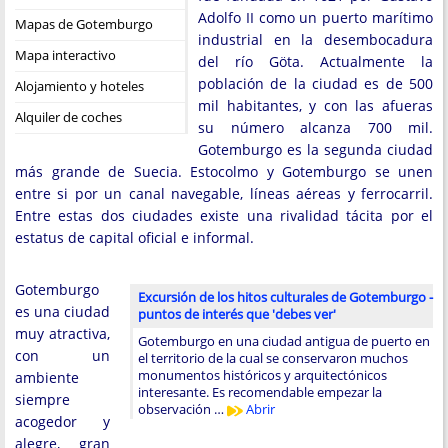
Adolfo II como un puerto marítimo
Mapas de Gotemburgo
industrial en la desembocadura
Mapa interactivo
del río Göta. Actualmente la
población de la ciudad es de 500
Alojamiento y hoteles
mil habitantes, y con las afueras
Alquiler de coches
su número alcanza 700 mil.
Gotemburgo es la segunda ciudad
más grande de Suecia. Estocolmo y Gotemburgo se unen
entre si por un canal navegable, líneas aéreas y ferrocarril.
Entre estas dos ciudades existe una rivalidad tácita por el
estatus de capital oficial e informal.
Gotemburgo
Excursión de los hitos culturales de Gotemburgo -
es una ciudad
puntos de interés que 'debes ver'
muy atractiva,
Gotemburgo en una ciudad antigua de puerto en
con un
el territorio de la cual se conservaron muchos
monumentos históricos y arquitectónicos
ambiente
interesante. Es recomendable empezar la
siempre
observación …
Abrir
acogedor y
alegre, gran