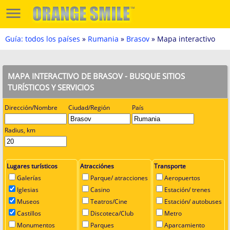
Guía: todos los países
»
Rumania
»
Brasov
» Mapa interactivo
MAPA INTERACTIVO DE BRASOV - BUSQUE SITIOS
TURÍSTICOS Y SERVICIOS
Dirección/Nombre
Ciudad/Región
País
Radius, km
Lugares turísticos
Atracciónes
Transporte
Galerías
Parque/ atracciones
Aeropuertos
Iglesias
Casino
Estación/ trenes
Museos
Teatros/Cine
Estación/ autobuses
Castillos
Discoteca/Club
Metro
Monumentos
Parques
Aparcamiento