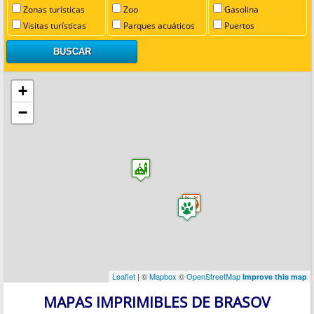
Zonas turísticas
Zoo
Gasolina
Visitas turísticas
Parques acuáticos
Puertos
+
−
Leaflet
| ©
Mapbox
©
OpenStreetMap
Improve this map
MAPAS IMPRIMIBLES DE BRASOV