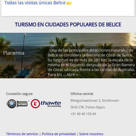
Todas las visitas únicas Belice
TURISMO EN CIUDADES POPULARES DE BELICE
Una de las principales atracciones naturales de
Placentia
Belice se considera la Barrera de Coral de Belice.
Su longitud es de más de 280 km, la escala de la
misma es el segundo después de la Gran Barrera
de Coral, ubicada frente a las costas de Australia.
Para los ... Abrir »
Conexión segura
Oficina central
Weegschaalstraat 3, Eindhoven
5632 CW, Países Bajos
+31 40 40 150 44
Términos de servicio
|
Politica de privacidad
|
Sobre nosotros