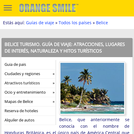
Estás aquí:
Guías de viaje
»
Todos los países
»
Belice
BELICE TURISMO. GUÍA DE VIAJE: ATRACCIONES, LUGARES
DE INTERÉS, NATURALEZA Y HITOS TURÍSTICOS
Guia de pais
Ciudades y regiones
Atractivos turísticos
Ocio y entretenimiento
Mapas de Belice
Reserva de hoteles
Belice, que anteriormente se
Alquiler de autos
conocía con el nombre de
Honduras Británica, es el único país de América Central que