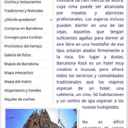
montaña de cien metros de altura,
Cocina y restaurantes
cuya cima puede ser alcanzada
Tradiciones y festivales
por novatos y alpinistas
profesionales. Los viajeros incluso
¿Dónde quedarse?
pueden dormir en una de las
Compras en Barcelona
cejas. Aquellos que tengan
Consejos para turistas
suficientes agallas para dormir al
aire libre en una 'montaña' de ese
Pronóstico del tiempo
tipo, estarán atados firmemente a
Galería de fotos
la roca. Sin lugar a dudas,
Barcelona Rock es un hotel muy
Mapas de Barcelona
creativo e inusual, pero ofrece
Mapa interactivo
todos los servicios y comodidades
Mapa del metro
tradicionales que los viajeros
esperan de un hotel: una
Alojamiento y hoteles
cafetería, un cine, 50 habitaciones
Alquiler de coches
y un centro de spa esperan a los
nuevos huéspedes.
No es difícil