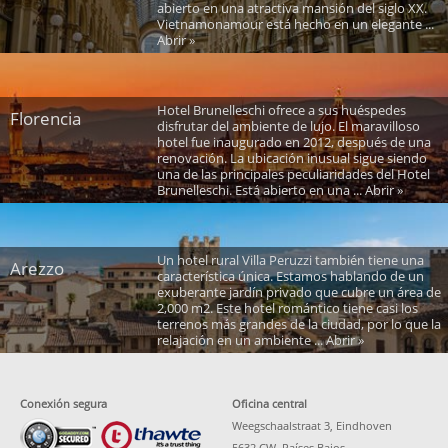
abierto en una atractiva mansión del siglo XX.
Vietnamonamour está hecho en un elegante ...
Abrir »
Hotel Brunelleschi ofrece a sus huéspedes
Florencia
disfrutar del ambiente de lujo. El maravilloso
hotel fue inaugurado en 2012, después de una
renovación. La ubicación inusual sigue siendo
una de las principales peculiaridades del Hotel
Brunelleschi. Está abierto en una ... Abrir »
Un hotel rural Villa Peruzzi también tiene una
Arezzo
característica única. Estamos hablando de un
exuberante jardín privado que cubre un área de
2,000 m2. Este hotel romántico tiene casi los
terrenos más grandes de la ciudad, por lo que la
relajación en un ambiente ... Abrir »
Conexión segura
Oficina central
Weegschaalstraat 3, Eindhoven
5632 CW, Países Bajos