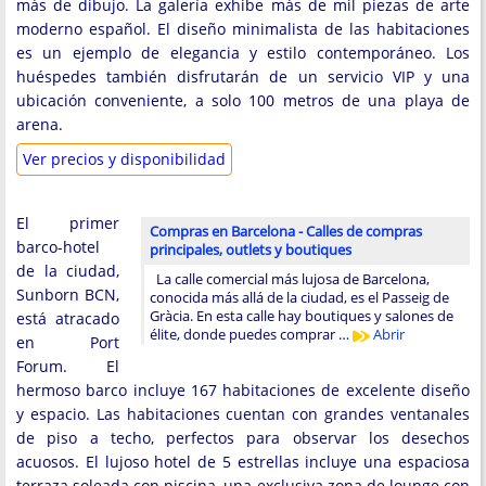
más de dibujo. La galería exhibe más de mil piezas de arte
moderno español. El diseño minimalista de las habitaciones
es un ejemplo de elegancia y estilo contemporáneo. Los
huéspedes también disfrutarán de un servicio VIP y una
ubicación conveniente, a solo 100 metros de una playa de
arena.
Ver precios y disponibilidad
El primer
Compras en Barcelona - Calles de compras
barco-hotel
principales, outlets y boutiques
de la ciudad,
La calle comercial más lujosa de Barcelona, ​​
Sunborn BCN,
conocida más allá de la ciudad, es el Passeig de
Gràcia. En esta calle hay boutiques y salones de
está atracado
élite, donde puedes comprar …
Abrir
en Port
Forum. El
hermoso barco incluye 167 habitaciones de excelente diseño
y espacio. Las habitaciones cuentan con grandes ventanales
de piso a techo, perfectos para observar los desechos
acuosos. El lujoso hotel de 5 estrellas incluye una espaciosa
terraza soleada con piscina, una exclusiva zona de lounge con