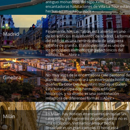
antiguo monasterio del siglo XVIII. Las
encantadoras habitaciones de Villa La Tour están
hechas en un estilo ... Abrir »
Finalmente, NH Las Tablas está abierto en uno
Madrid
de los edificios más insólitos de Madrid. La forma
del edificio es una reminiscencia de una pieza
gigante de granito. El atrio de cristal es uno de
los principales elementos arquitectónicos del
edificio. En ... Abrir »
No muy lejos de la encantadora calle peatonal de
Ginebra
Jean-Violette, encontrará un interesante hotel de
diseño, La Cour Des Augustins Boutique Gallery.
Este hotel ocupa dos hermosos edificios
históricos, y su diseño es una combinación
milagrosa de diferentes formas ... Abrir »
En Milán, hay hoteles interesantes en todas las
Milán
categorías, y el segmento de presupuesto no es
una excepción. Vietnamonamour Bed &
Breakfast es un gran ejemplo. El hotel está