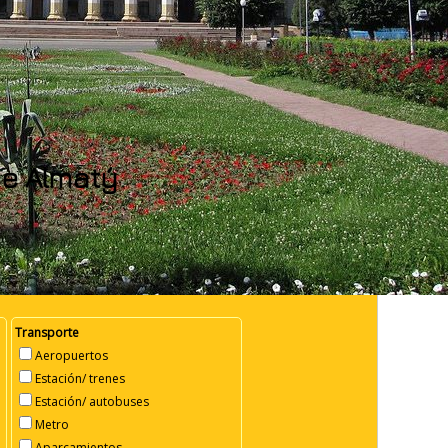
de Almatý
Transporte
Aeropuertos
Estación/ trenes
Estación/ autobuses
Metro
Aparcamientos