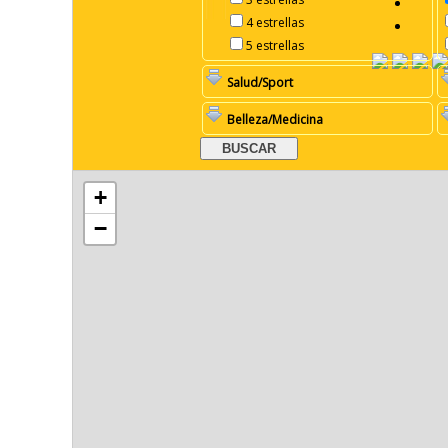
4 estrellas
5 estrellas
Salud/Sport
Belleza/Medicina
+
−