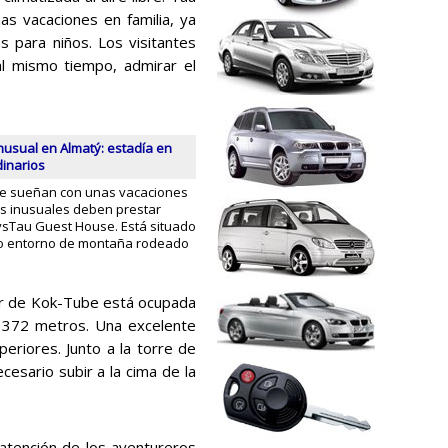
s vacaciones en familia, ya
s para niños. Los visitantes
al mismo tiempo, admirar el
nusual en Almatý: estadía en
dinarios
ue sueñan con unas vacaciones
as inusuales deben prestar
sTau Guest House. Está situado
co entorno de montaña rodeado
ior de Kok-Tube está ocupada
de 372 metros. Una excelente
eriores. Junto a la torre de
cesario subir a la cima de la
 atención de los aventureros