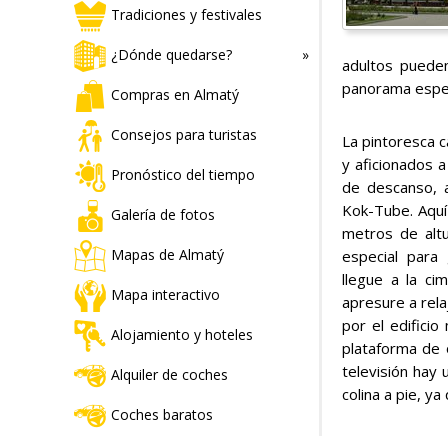
Tradiciones y festivales
¿Dónde quedarse?
adultos pueden
panorama espec
Compras en Almatý
Consejos para turistas
La pintoresca c
y aficionados a 
Pronóstico del tiempo
de descanso, 
Kok-Tube. Aquí
Galería de fotos
metros de alt
Mapas de Almatý
especial para
llegue a la ci
Mapa interactivo
apresure a rel
por el edificio
Alojamiento y hoteles
plataforma de 
televisión hay 
Alquiler de coches
colina a pie, ya
Coches baratos