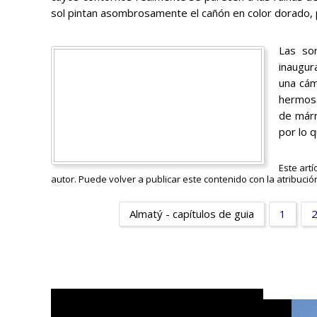
sol pintan asombrosamente el cañón en color dorado, p
Las sor
inaugura
una cám
hermosa
de márm
por lo 
Este art
autor. Puede volver a publicar este contenido con la atribución
Almatý - capítulos de guia
1