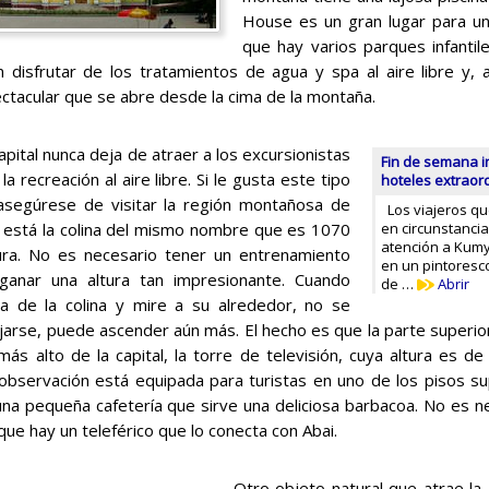
House es un gran lugar para una
que hay varios parques infantile
 disfrutar de los tratamientos de agua y spa al aire libre y, 
tacular que se abre desde la cima de la montaña.
apital nunca deja de atraer a los excursionistas
Fin de semana i
la recreación al aire libre. Si le gusta este tipo
hoteles extraor
asegúrese de visitar la región montañosa de
Los viajeros q
 está la colina del mismo nombre que es 1070
en circunstanci
atención a Kumy
ura. No es necesario tener un entrenamiento
en un pintores
 ganar una altura tan impresionante. Cuando
de …
Abrir
ma de la colina y mire a su alrededor, no se
ajarse, puede ascender aún más. El hecho es que la parte super
 más alto de la capital, la torre de televisión, cuya altura es 
observación está equipada para turistas en uno de los pisos sup
una pequeña cafetería que sirve una deliciosa barbacoa. No es ne
 que hay un teleférico que lo conecta con Abai.
Otro objeto natural que atrae la