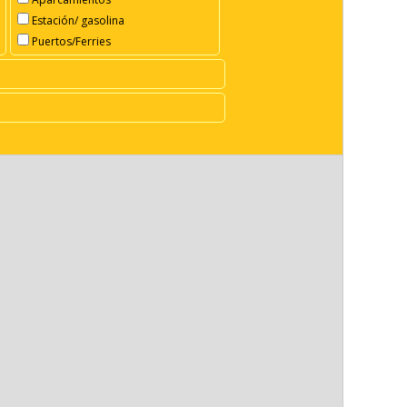
Estación/ gasolina
Puertos/Ferries