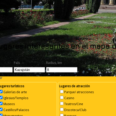
ugares interesantes en el mapa 
País
Radius, km
ar
ugares turísticos
Lugares de atracción
Galerías de arte
Parque/ atracciones
Iglesias/Templos
Casino
Museos
Teatros/Cine
Castillos/Palacios
Discoteca/Club
Monumentos
Parques