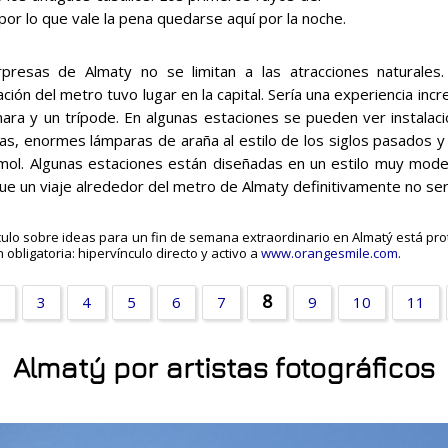
or lo que vale la pena quedarse aquí por la noche.
presas de Almaty no se limitan a las atracciones naturales
ción del metro tuvo lugar en la capital. Sería una experiencia inc
ara y un trípode. En algunas estaciones se pueden ver instalac
s, enormes lámparas de araña al estilo de los siglos pasados y
ol. Algunas estaciones están diseñadas en un estilo muy modern
que un viaje alrededor del metro de Almaty definitivamente no ser
ículo sobre ideas para un fin de semana extraordinario en Almatý está pro
 obligatoria: hipervínculo directo y activo a
www.orangesmile.com
.
8
2
3
4
5
6
7
9
10
11
Almatý por artistas fotográficos