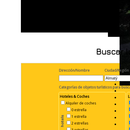
Buscar l
Dirección/Nombre
Ciudad/Región
Categorías de objetos turísticos para busc
Hoteles & Coches
L
Alquiler de coches
0 estrella
1 estrella
2 estrellas
3 estrellas