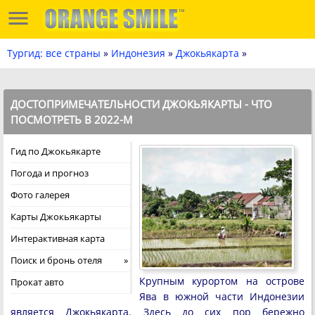
Тургид: все страны
»
Индонезия
»
Джокьякарта
»
ДОСТОПРИМЕЧАТЕЛЬНОСТИ ДЖОКЬЯКАРТЫ - ЧТО
ПОСМОТРЕТЬ В 2022-М
Гид по Джокьякарте
Погода и прогноз
Фото галерея
Карты Джокьякарты
Интерактивная карта
Поиск и бронь отеля
Крупным курортом на острове
Прокат авто
Ява в южной части Индонезии
является Джокьякарта. Здесь до сих пор бережно