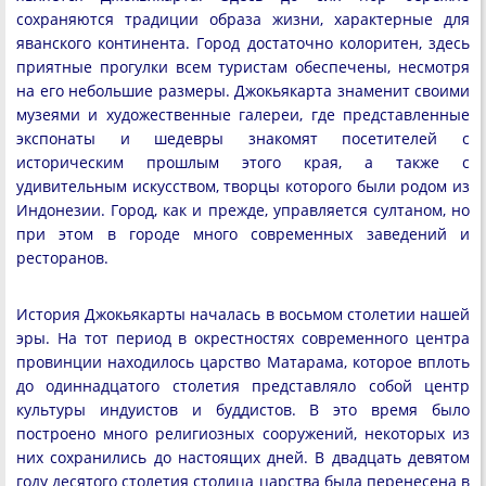
сохраняются традиции образа жизни, характерные для
яванского континента. Город достаточно колоритен, здесь
приятные прогулки всем туристам обеспечены, несмотря
на его небольшие размеры. Джокьякарта знаменит своими
музеями и художественные галереи, где представленные
экспонаты и шедевры знакомят посетителей с
историческим прошлым этого края, а также с
удивительным искусством, творцы которого были родом из
Индонезии. Город, как и прежде, управляется султаном, но
при этом в городе много современных заведений и
ресторанов.
История Джокьякарты началась в восьмом столетии нашей
эры. На тот период в окрестностях современного центра
провинции находилось царство Матарама, которое вплоть
до одиннадцатого столетия представляло собой центр
культуры индуистов и буддистов. В это время было
построено много религиозных сооружений, некоторых из
них сохранились до настоящих дней. В двадцать девятом
году десятого столетия столица царства была перенесена в