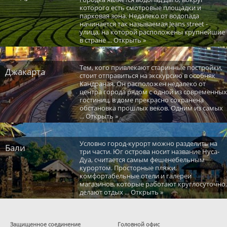
которого есть смотровые площадки и
парковая зона. Недалеко от водопада
начинается так называемая Jeans street -
улица, на которой расположены крупнейшие
в стране ... Открыть »
Тем, кого привлекают старинные постройки,
Джакарта
стоит отправиться на экскурсию в особняк
Кандраная. Он расположен недалеко от
центра города рядом с одной из современных
гостиниц, в доме прекрасно сохранена
обстановка прошлых веков. Одним из самых
... Открыть »
Условно город-курорт можно разделить на
Бали
три части. Юг острова носит название Нуса-
Дуа, считается самым фешенебельным
курортом. Просторные пляжи,
комфортабельные отели и галереи
магазинов, которые работают круглосуточно,
делают отдых ... Открыть »
Защищенное соединение
Головной офис