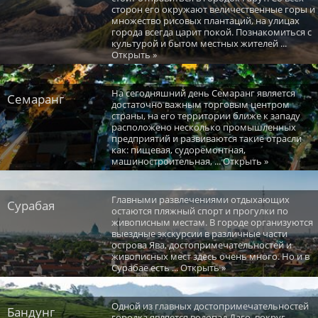
сторон его окружают величественные горы и
множество рисовых плантаций, на улицах
города всегда царит покой. Познакомиться с
культурой и бытом местных жителей ...
Открыть »
На сегодняшний день Семаранг является
Семаранг
достаточно важным торговым центром
страны, на его территории ближе к западу
расположено несколько промышленных
предприятий и развиваются такие отрасли
как: пищевая, судоремонтная,
машиностроительная, ... Открыть »
Главными развлечениями отдыхающих
Сурабая
остаются пляжный спорт и прогулки по
живописным местам. В городе организуются
выездные экскурсии в различные части
острова Ява, достопримечательностей и
живописных мест здесь очень много. Но и в
Сурабае есть ... Открыть »
Одной из главных достопримечательностей
Бандунг
городка является водопад Даго, вокруг