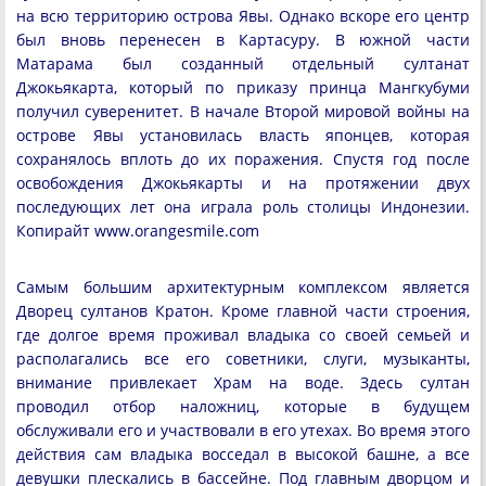
на всю территорию острова Явы. Однако вскоре его центр
был вновь перенесен в Картасуру. В южной части
Матарама был созданный отдельный султанат
Джокьякарта, который по приказу принца Мангкубуми
получил суверенитет. В начале Второй мировой войны на
острове Явы установилась власть японцев, которая
сохранялось вплоть до их поражения. Спустя год после
освобождения Джокьякарты и на протяжении двух
последующих лет она играла роль столицы Индонезии.
Копирайт www.orangesmile.com
Самым большим архитектурным комплексом является
Дворец султанов Кратон. Кроме главной части строения,
где долгое время проживал владыка со своей семьей и
располагались все его советники, слуги, музыканты,
внимание привлекает Храм на воде. Здесь султан
проводил отбор наложниц, которые в будущем
обслуживали его и участвовали в его утехах. Во время этого
действия сам владыка восседал в высокой башне, а все
девушки плескались в бассейне. Под главным дворцом и