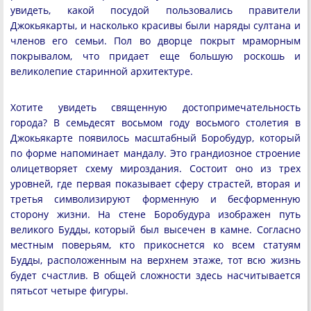
увидеть, какой посудой пользовались правители
Джокьякарты, и насколько красивы были наряды султана и
членов его семьи. Пол во дворце покрыт мраморным
покрывалом, что придает еще большую роскошь и
великолепие старинной архитектуре.
Хотите увидеть священную достопримечательность
города? В семьдесят восьмом году восьмого столетия в
Джокьякарте появилось масштабный Боробудур, который
по форме напоминает мандалу. Это грандиозное строение
олицетворяет схему мироздания. Состоит оно из трех
уровней, где первая показывает сферу страстей, вторая и
третья символизируют форменную и бесформенную
сторону жизни. На стене Боробудура изображен путь
великого Будды, который был высечен в камне. Согласно
местным поверьям, кто прикоснется ко всем статуям
Будды, расположенным на верхнем этаже, тот всю жизнь
будет счастлив. В общей сложности здесь насчитывается
пятьсот четыре фигуры.