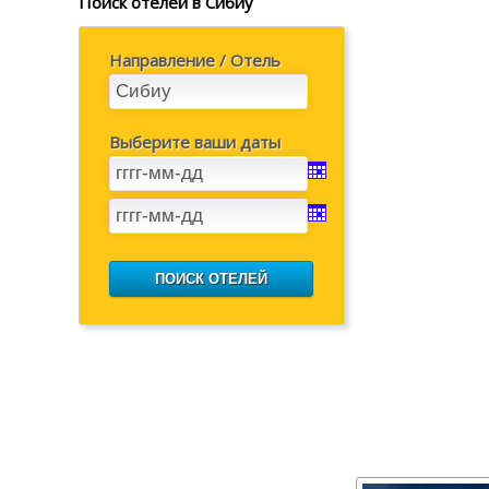
Поиск отелей в Сибиу
Направление / Отель
Выберите ваши даты