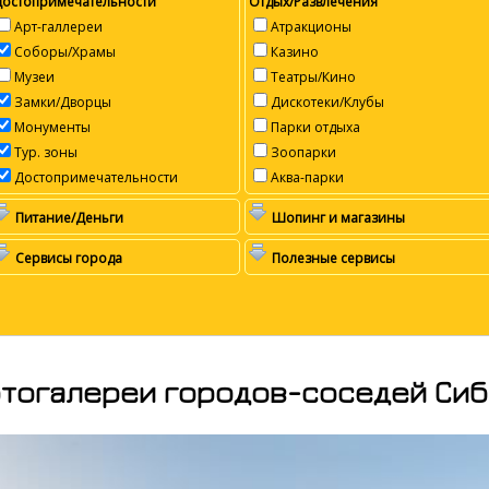
Достопримечательности
Отдых/Развлечения
Арт-галлереи
Атракционы
Соборы/Храмы
Казино
Музеи
Театры/Кино
Замки/Дворцы
Дискотеки/Клубы
Монументы
Парки отдыха
Тур. зоны
Зоопарки
Достопримечательности
Аква-парки
Питание/Деньги
Шопинг и магазины
Сервисы города
Полезные сервисы
тогалереи городов-соседей Си