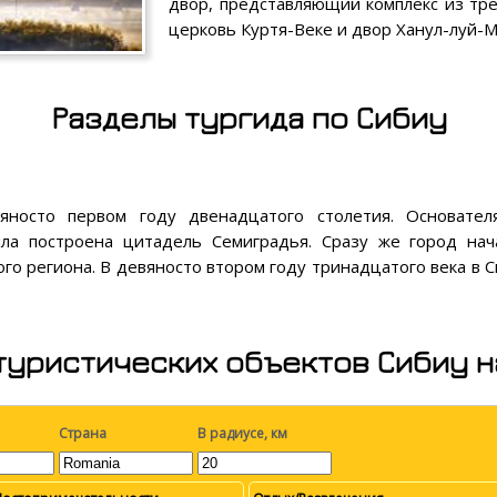
двор, представляющий комплекс из тре
церковь Куртя-Веке и двор Ханул-луй-М
Разделы тургида по Сибиу
яносто первом году двенадцатого столетия. Основател
а построена цитадель Семиградья. Сразу же город нача
ого региона. В девяносто втором году тринадцатого века в С
туристических объектов Сибиу н
Страна
В радиусе, км