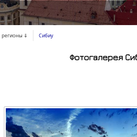
и регионы ⇓
Сибиу
Фотогалерея Си