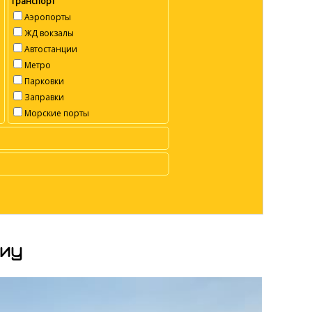
Транспорт
Аэропорты
ЖД вокзалы
Автостанции
Метро
Парковки
Заправки
Морские порты
биу