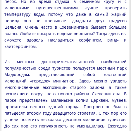
песок. Но во время отдыха в семейном кругу и с
маленькими путешественниками, лучше проверить
температуру воды, потому что даже в самый жаркий
период она не превышает двадцати двух градусов
Цельсия. Очень часто в Схевенингене бывают большие
волны. Любите покорять водные вершины? Тогда здесь вы
сможете вдоволь насладиться серфингом, винд- и
кайтсерфингом.
Из местных достопримечательностей наибольшей
популярностью среди туристов пользуется местный парк
Мадюродам, представляющий собой настоящий
маленький «городок» миниатюр. Здесь можно увидеть
многочисленные экспозиции старого района, а также
возникшего вокруг него нового района Схевенингена. В
парке представлены маленькие копии церквей, музеев,
правительственных зданий города. Построен он был в
пятьдесят втором году двадцатого столетия. С тех пор его
успели посетить несколько десятков миллионов туристов.
До сих пор его популярность не уменьшилась. Ежегодно