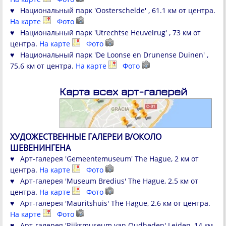
♥ Национальный парк 'Oosterschelde' , 61.1 км от центра.
На карте
Фото
♥ Национальный парк 'Utrechtse Heuvelrug' , 73 км от
центра.
На карте
Фото
♥ Национальный парк 'De Loonse en Drunense Duinen' ,
75.6 км от центра.
На карте
Фото
Карта всех арт-галерей
ХУДОЖЕСТВЕННЫЕ ГАЛЕРЕИ В/ОКОЛО
ШЕВЕНИНГЕНА
♥ Арт-галерея 'Gemeentemuseum' The Hague, 2 км от
центра.
На карте
Фото
♥ Арт-галерея 'Museum Bredius' The Hague, 2.5 км от
центра.
На карте
Фото
♥ Арт-галерея 'Mauritshuis' The Hague, 2.6 км от центра.
На карте
Фото
♥ Арт-галерея 'Rijksmuseum van Oudheden' Leiden, 14 км