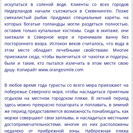
искупаться в соленой воде. Клиенты со всех городов
Нидерландов начали съезжаться в Схевенинген. Позже
смекалистый рыбак придумал специальные кареты, на
которых богатые голландцы могли раздеться полностью,
оставив только купальные костюмы. Сидя в экипаже, они
заезжали в Северное море и принимали ванну без
постороннего взора. Испокон веков считалось, что вода в
этом месте обладает лечебными свойствами. Многие
приезжали сюда, чтобы вылечиться от чахотки и подагры,
были и такие, кто пытался излечить в этом месте свою
душу. Копирайт www.orangesmile.com
В любое время года туристы со всего мира приезжают на
побережье Северного моря, чтобы насладиться приятным
отдыхом на местном городском пляже. В летний период
здесь можно прекрасно позагорать и поплавать, в зимний
же период предоставляется возможность понаблюдать, как
моржи совершают свои заплывы, и насладиться местными
достопримечательностями, многие из них расположены
недалеко от прибрежной зоны. Набережная пляжа