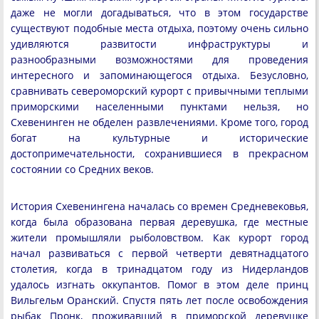
даже не могли догадываться, что в этом государстве
существуют подобные места отдыха, поэтому очень сильно
удивляются развитости инфраструктуры и
разнообразными возможностями для проведения
интересного и запоминающегося отдыха. Безусловно,
сравнивать североморский курорт с привычными теплыми
приморскими населенными пунктами нельзя, но
Схевенинген не обделен развлечениями. Кроме того, город
богат на культурные и исторические
достопримечательности, сохранившиеся в прекрасном
состоянии со Средних веков.
История Схевенингена началась со времен Средневековья,
когда была образована первая деревушка, где местные
жители промышляли рыболовством. Как курорт город
начал развиваться с первой четверти девятнадцатого
столетия, когда в тринадцатом году из Нидерландов
удалось изгнать оккупантов. Помог в этом деле принц
Вильгельм Оранский. Спустя пять лет после освобождения
рыбак Пронк, проживавший в приморской деревушке