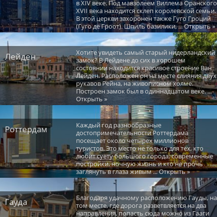
в XIV веке. Под мавзолеем Виллема Оранского
XVII века находится склеп королевской семьи.
В этой церкви захоронен также Гуго Гроций
(Гуго де Гроот). Шпиль базилики, ... Открыть »
Хотите увидеть самый старый нидерландский
Лейден
замок? В Лейдене до сих в хорошем
состоянии находится красивое строение Ван
Лейден. Расположен он на месте слияния двух
рукавов Рейна, на живописном холме.
Построен замок был в одиннадцатом веке. ...
Открыть »
Каждый год разнообразные
Роттердам
достопримечательности Роттердама
посещает около четырех миллионов
туристов. Это место не только для тех, кто
любит суету большого города, современные
постройки, ночную жизнь и кто не прочь
заглянуть в глаза живым ... Открыть »
Благодаря удачному расположению Гауды, на
Гауда
том месте, где дорога разветвляется на два
направления, попасть сюда можно из Гааги