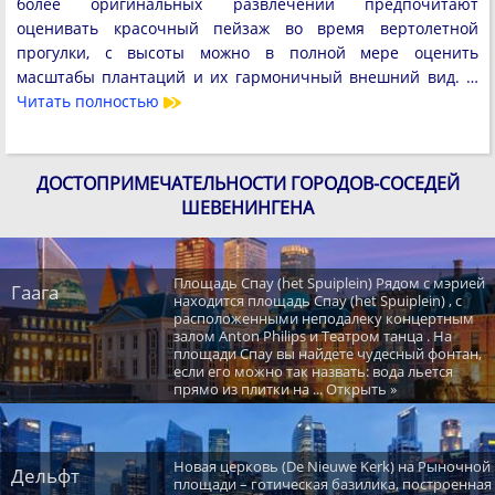
более оригинальных развлечений предпочитают
оценивать красочный пейзаж во время вертолетной
прогулки, с высоты можно в полной мере оценить
масштабы плантаций и их гармоничный внешний вид. …
Читать полностью
ДОСТОПРИМЕЧАТЕЛЬНОСТИ ГОРОДОВ-СОСЕДЕЙ
ШЕВЕНИНГЕНА
Площадь Спау (het Spuiplein) Рядом с мэрией
Гаага
находится площадь Спау (het Spuiplein) , с
расположенными неподалеку концертным
залом Anton Philips и Театром танца . На
площади Спау вы найдете чудесный фонтан,
если его можно так назвать: вода льется
прямо из плитки на ... Открыть »
Новая церковь (De Nieuwe Kerk) на Рыночной
Дельфт
площади – готическая базилика, построенная