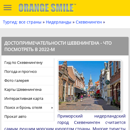
Тургид: все страны
»
Нидерланды
»
Схевенинген
»
ДОСТОПРИМЕЧАТЕЛЬНОСТИ ШЕВЕНИНГЕНА - ЧТО
ПОСМОТРЕТЬ В 2022-М
Гид по Схевенингену
Погода и прогноз
Фото галерея
Карты Шевенингена
Интерактивная карта
Поиск и бронь отеля
Приморский нидерландский
Прокат авто
город Схевенинген считается
самым лучшим морским курортом страны. Многие туристы