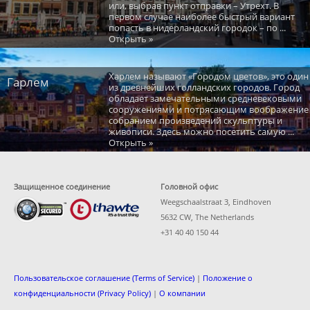
или, выбрав пункт отправки – Утрехт. В
первом случае наиболее быстрый вариант
попасть в нидерландский городок – по ...
Открыть »
Харлем называют «Городом цветов», это один
Гарлем
из древнейших голландских городов. Город
обладает замечательными средневековыми
сооружениями и потрясающим воображение
собранием произведений скульптуры и
живописи. Здесь можно посетить самую ...
Открыть »
Защищенное соединение
Головной офис
Weegschaalstraat 3, Eindhoven
5632 CW, The Netherlands
+31 40 40 150 44
Пользовательское соглашение (Terms of Service)
|
Положение о
конфиденциальности (Privacy Policy)
|
О компании