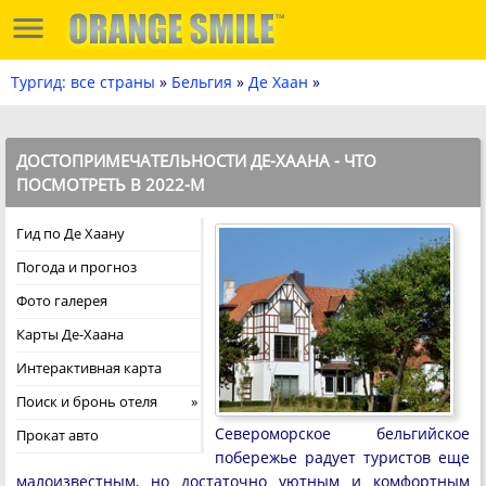
Тургид: все страны
»
Бельгия
»
Де Хаан
»
ДОСТОПРИМЕЧАТЕЛЬНОСТИ ДЕ-ХААНА - ЧТО
ПОСМОТРЕТЬ В 2022-М
Гид по Де Хаану
Погода и прогноз
Фото галерея
Карты Де-Хаана
Интерактивная карта
Поиск и бронь отеля
Североморское бельгийское
Прокат авто
побережье радует туристов еще
малоизвестным, но достаточно уютным и комфортным