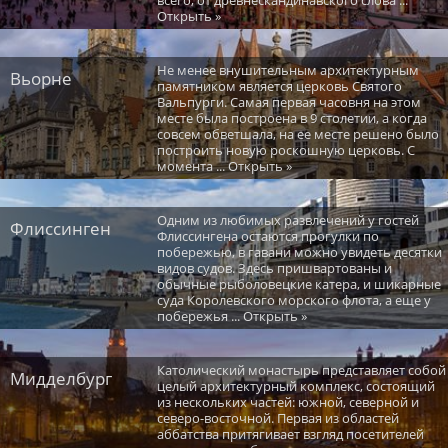
Открыть »
Не менее внушительным архитектурным
Вьорне
памятником является церковь Святого
Вальпурги. Самая первая часовня на этом
месте была построена в 9 столетии, а когда
совсем обветшала, на ее месте решено было
построить новую роскошную церковь. С
момента ... Открыть »
Одним из любимых развлечений у гостей
Флиссинген
Флиссингена остаются прогулки по
побережью, в гавани можно увидеть десятки
видов судов. Здесь пришвартованы и
обычные рыболовецкие катера, и шикарные
суда Королевского морского флота, а еще у
побережья ... Открыть »
Католический монастырь представляет собой
Мидделбург
целый архитектурный комплекс, состоящий
из нескольких частей: южной, северной и
северо-восточной. Первая из областей
аббатства притягивает взгляд посетителей