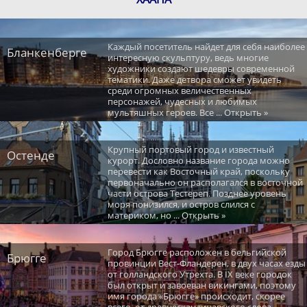
Каждый посетитель найдет для себя наиболее
Бланкенберге
интересную скульптуру, ведь многие
художники создают шедевры современной
тематики. Даже детвора сможет увидеть
среди огромных величественных
персонажей, чудесных и любимых
мультяшных героев. Все ... Открыть »
Крупный портовый город и известный
Остенде
курорт. Дословно название города можно
перевести как Восточный край, поскольку
первоначально он располагался в восточной
части острова Тестереп. Позднее уровень
моря понизился, и остров слился с
материком, но ... Открыть »
Город Брюгге расположен в бельгийской
Брюгге
провинции Вест-Фландерен, в двух часах езды
от голландского Утрехта. В IX веке городок
был открыт и завоеван викингами, поэтому
имя города «Брюгге» происходит, скорее
всего, от древнескандинавского слова ...