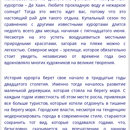
курортом – Де Хаан. Любите прохладную воду и нежаркое
солнце? Тогда это место ждет вас, потому что это
настоящий рай для такого отдыха. Купальный сезон по
сравнению с другими известными курортами длится
недолго, всего два месяца, начиная с пятнадцатого июня.
Несмотря на это успеть воодушевиться местными
природными красотами, загорая на пляже можно с
легкостью. Северное море – зрелище, которое обязательно
стоит увидеть, независимо от времени года оно
вдохновляло многих художников на великие творения.
История курорта берет свое начало в тридцатые годы
двадцатого столетия. Именно тогда началось развитие
маленькой деревушки, которая стояла на берегу моря. С
каждым годом известность об этом месте росла, привлекая
все больше туристов, которые хотели отдохнуть в тишине
на берегу моря. Городские власти, несмотря на тенденцию
модернизировать города в современном стиле, стараются
сохранить тот вид, которые создавался годами, что,
безусловно, сказывается на впечатлении о данном