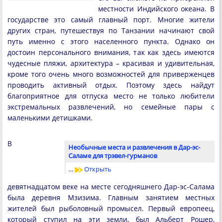
местности Индийского океана. В
государстве это самый главный порт. Многие жители
других стран, путешествуя по Танзании начинают свой
путь именно с этого населенного пункта. Однако он
достоин персонального внимания, так как здесь имеются
чудесные пляжи, архитектура – красивая и удивительная,
кроме того очень много возможностей для приверженцев
проводить активный отдых. Поэтому здесь найдут
благоприятное для отпуска место не только любители
экстремальных развлечений, но семейные пары с
маленькими детишками.
В
Необычные места и развлечения в Дар-эс-
Саламе для трэвел-гурманов
…
Открыть
девятнадцатом веке на месте сегодняшнего Дар-эс-Салама
была деревня Мзизима. Главным занятием местных
жителей был рыболовный промысел. Первый европеец,
который ступил на эти земли, был Альберт Рошер,