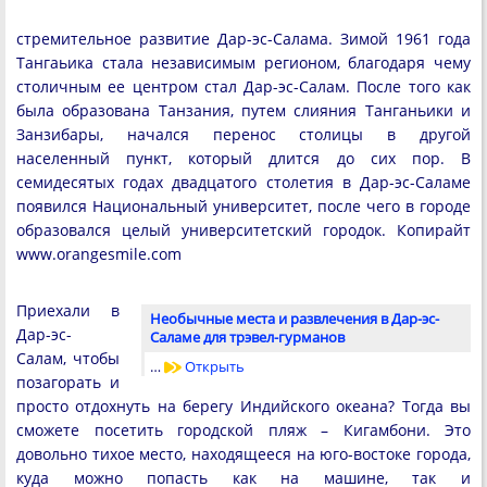
стремительное развитие Дар-эс-Салама. Зимой 1961 года
Тангаьика стала независимым регионом, благодаря чему
столичным ее центром стал Дар-эс-Салам. После того как
была образована Танзания, путем слияния Танганьики и
Занзибары, начался перенос столицы в другой
населенный пункт, который длится до сих пор. В
семидесятых годах двадцатого столетия в Дар-эс-Саламе
появился Национальный университет, после чего в городе
образовался целый университетский городок. Копирайт
www.orangesmile.com
Приехали в
Необычные места и развлечения в Дар-эс-
Дар-эс-
Саламе для трэвел-гурманов
Салам, чтобы
…
Открыть
позагорать и
просто отдохнуть на берегу Индийского океана? Тогда вы
сможете посетить городской пляж – Кигамбони. Это
довольно тихое место, находящееся на юго-востоке города,
куда можно попасть как на машине, так и