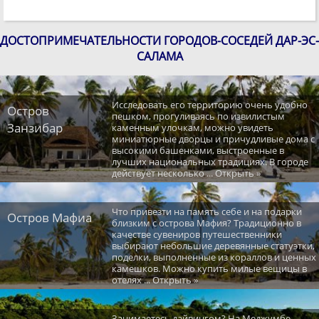
ДОСТОПРИМЕЧАТЕЛЬНОСТИ ГОРОДОВ-СОСЕДЕЙ ДАР-ЭС-
САЛАМА
Исследовать его территорию очень удобно
Остров
пешком, прогуливаясь по извилистым
Занзибар
каменным улочкам, можно увидеть
миниатюрные дворцы и причудливые дома с
высокими башенками, выстроенные в
лучших национальных традициях. В городе
действует несколько ... Открыть »
Что привезти на память себе и на подарки
Остров Мафиа
близким с острова Мафия? Традиционно в
качестве сувениров путешественники
выбирают небольшие деревянные статуэтки,
поделки, выполненные из кораллов и ценных
камешков. Можно купить милые вещицы в
отелях ... Открыть »
Занимаетесь дайвингом? На Меджумбе