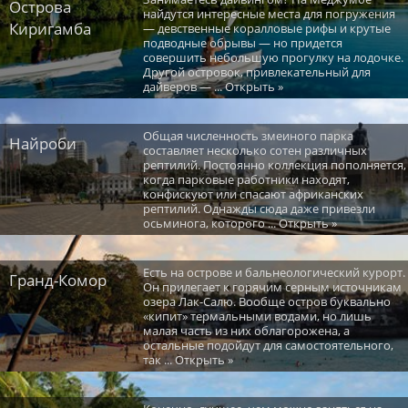
Острова
найдутся интересные места для погружения
Киригамба
— девственные коралловые рифы и крутые
подводные обрывы — но придется
совершить небольшую прогулку на лодочке.
Другой островок, привлекательный для
дайверов — ... Открыть »
Общая численность змеиного парка
Найроби
составляет несколько сотен различных
рептилий. Постоянно коллекция пополняется,
когда парковые работники находят,
конфискуют или спасают африканских
рептилий. Однажды сюда даже привезли
осьминога, которого ... Открыть »
Есть на острове и бальнеологический курорт.
Гранд-Комор
Он прилегает к горячим серным источникам
озера Лак-Салю. Вообще остров буквально
«кипит» термальными водами, но лишь
малая часть из них облагорожена, а
остальные подойдут для самостоятельного,
так ... Открыть »