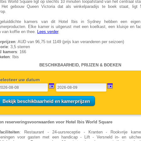
 Ibis World Square ligt op slechts 10 minuten loopafstand van het centraal st
 Het gebouw Queen Victoria dat als winkelparadijs te boek staat, ligt
rop.
 geluiddichte kamers van dit Hotel Ibis in Sydney hebben een eige
merproducten. Elke kamer is uitgerust met een koelkast, een kluisje en faci
n van koffie en thee.
Lees verder
.
rprijzen
: AUD van 96,75 tot 1149 (prijs kan veranderen per seizoen)
orie
: 3,5 sterren
al kamers
: 166
keten
: Ibis
BESCHIKBAARHEID, PRIJZEN & BOEKEN
electeer uw datum
en reserveringsvoorwaarden voor Hotel Ibis World Square
faciliteiten
: Restaurant - 24-uursreceptie - Kranten - Rookvrije ka
ieningen voor gasten met een handicap - Lift - Versneld in- en uitche