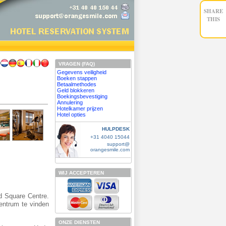
SHARE
THIS
VRAGEN (FAQ)
Gegevens veiligheid
Boeken stappen
Betaalmethodes
Geld blokkeren
Boekingsbevestiging
Annulering
Hotelkamer prijzen
Hotel opties
HULPDESK
+31 4040 15044
support@
orangesmile.com
WIJ ACCEPTEREN
ld Square Centre.
centrum te vinden
ONZE DIENSTEN