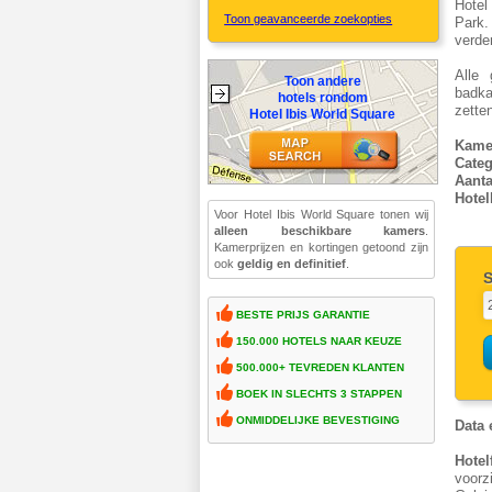
Hotel
Toon geavanceerde zoekopties
Park.
verde
Alle
Toon andere
badka
hotels rondom
zette
Hotel Ibis World Square
Kame
Categ
Aant
Hotel
Voor Hotel Ibis World Square tonen wij
alleen beschikbare kamers
.
Kamerprijzen en kortingen getoond zijn
ook
geldig en definitief
.
S
BESTE PRIJS GARANTIE
150.000 HOTELS NAAR KEUZE
500.000+ TEVREDEN KLANTEN
BOEK IN SLECHTS 3 STAPPEN
ONMIDDELIJKE BEVESTIGING
Data 
Hotel
voorz