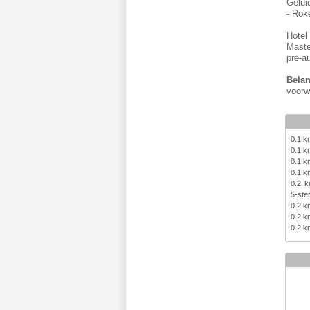
Gelui
- Rok
Hotel
Maste
pre-a
Belan
voorw
0.1 
0.1 
0.1 
0.1 
0.2 
5-ster
0.2 
0.2 
0.2 