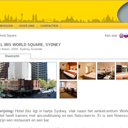
REISGIDS
OVER ONS
CONTACTEN
World Square
Kies taal:
L IBIS WORLD SQUARE, SYDNEY
t Street, 2000, Sydney, Australië
Overzicht
rijving:
Hotel Ibis ligt in hartje Sydney, vlak naast het winkelcentrum Wor
otel heeft kamers met airconditioning en een flatscreen-tv. Er is een fitness
zijn een restaurant en een bar.