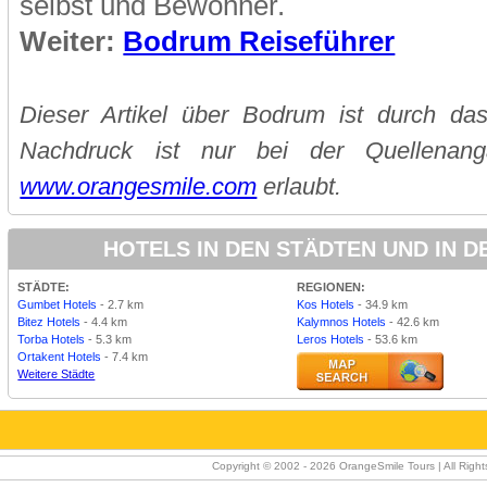
selbst und Bewohner.
Weiter:
Bodrum Reiseführer
Dieser Artikel über Bodrum ist durch das
Nachdruck ist nur bei der Quellenan
www.orangesmile.com
erlaubt.
HOTELS IN DEN STÄDTEN UND IN 
STÄDTE:
REGIONEN:
Gumbet Hotels
- 2.7 km
Kos Hotels
- 34.9 km
Bitez Hotels
- 4.4 km
Kalymnos Hotels
- 42.6 km
Torba Hotels
- 5.3 km
Leros Hotels
- 53.6 km
Ortakent Hotels
- 7.4 km
Weitere Städte
Copyright © 2002 -
2026 OrangeSmile Tours | All Rights