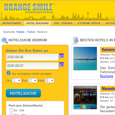
REISEFÜHRER
HOTEL BUCHUNG
FAQ - FRAGEN
EXTREME ORTEN
AUTOV
Startseite:
Hotels
›
Türkei
›
Bodrum
HOTELSUCHE BODRUM
BESTEN HOTELS IN 
Kempins
Geben Sie Ihre Daten an
Adresse: Kiz
8.2 km
von B
Zimmer: 173
Das Kemp
Fahrminu
Nur verfugbare Hotels anzeigen
Buchung
Zim.
Erw.
Kind.
Manastir
Adresse: Ku
0.9 km
von B
Zimmer: 67
Preis (pro Zimmer/Nacht)
Die geräu
€0 - €49
bezauber