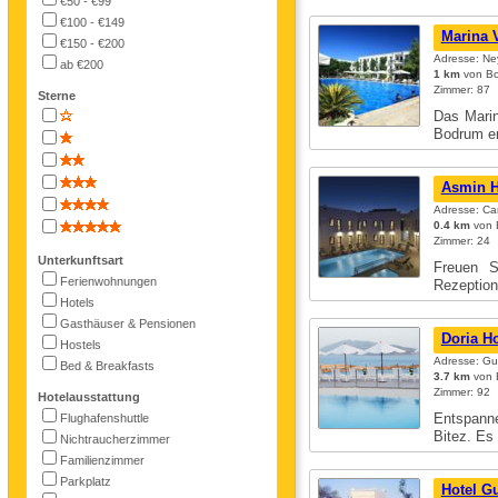
€50 - €99
€100 - €149
Marina V
€150 - €200
Adresse: Ne
ab €200
1 km
von Bo
Zimmer: 87
Sterne
Das Marin
Bodrum e
Asmin H
Adresse: Ca
0.4 km
von B
Zimmer: 24
Unterkunftsart
Freuen S
Ferienwohnungen
Rezeption
Hotels
Gasthäuser & Pensionen
Doria H
Hostels
Adresse: Gu
Bed & Breakfasts
3.7 km
von B
Zimmer: 92
Hotelausstattung
Entspanne
Flughafenshuttle
Bitez. Es
Nichtraucherzimmer
Familienzimmer
Parkplatz
Hotel G