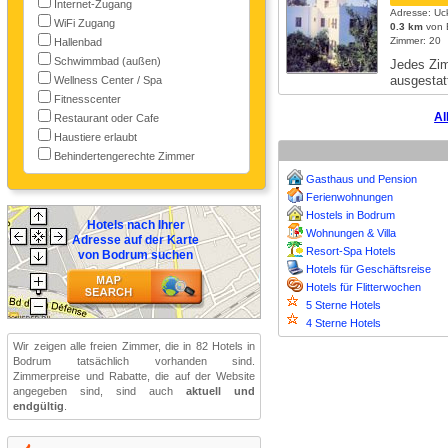
Internet-Zugang
Adresse: Uc
WiFi Zugang
0.3 km
von B
Zimmer: 20
Hallenbad
Schwimmbad (außen)
Jedes Zim
ausgestat
Wellness Center / Spa
Fitnesscenter
Al
Restaurant oder Cafe
Haustiere erlaubt
Behindertengerechte Zimmer
Gasthaus und Pension
Ferienwohnungen
Hostels in Bodrum
Hotels nach Ihrer
Wohnungen & Villa
Adresse auf der Karte
Resort-Spa Hotels
von Bodrum suchen
Hotels für Geschäftsreise
Hotels für Flitterwochen
5 Sterne Hotels
4 Sterne Hotels
Wir zeigen alle freien Zimmer, die in 82 Hotels in
Bodrum tatsächlich vorhanden sind.
Zimmerpreise und Rabatte, die auf der Website
angegeben sind, sind auch
aktuell und
endgültig
.