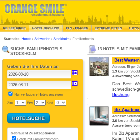
REISEFÜHRER
HOTEL BUCHUNG
FAQ - FRAGEN
EXTREME ORTEN
AUTOV
Startseite:
Hotels
›
Schweden
›
Stockholm
›
Familienhotels
SUCHE: FAMILIENHOTELS
13 HOTELS MIT FAM
STOCKHOLM
Best Western
Geben Sie Ihre Daten an
Adresse: Birger J
1.3 km
von Stockh
Auswertung von
Das Best We
schwedisch-
Buchung
Nur verfugbare Hotels anzeigen
Zim.
Erw.
Kind.
Biz Apartmen
Adresse: Sehlsted
3.6 km
von Stockh
Auswertung von
Im Biz Apartm
Gebraucht Zusatzoptionen
Kabel-TV und
Hotels mit Familienzimmern