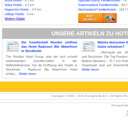
Arsta Hotels
- 4.1 km
Uppsala county Familienhotels
- 76
Solna Hotels
- 4.2 km
Sodermanland Familienhotels
- 84.
Hagersten Hotels
- 4.9 km
Vastmanland Familienhotels
- 118.7
Lidingo Hotels
- 6 km
Weitere Städte
UNSERE ARTIKELN ZU HO
Die Gesellschaft Rezidor eröffnet
Welche deutschen Ho
das Hotel Radisson Blu Waterfront
Gäste schwitzen?
in Stockholm
... Metropole wie 
The Rezidor Hotel Group, eine der sich schnell
und Stockholm. Die Top-Position
entwickelnden Gesellschaften in der
Madrid (Spanien) – 72,7 von Hot
Welthotelindustrie, hat die Eröffnung des Hotels in
Hauptstadt sind auf Sommerhitz
Stockholm - Radisson Blu Waterfront Hotel
Weiter lesen
erklärt,...
Weiter lesen
Copyright © 2002 -
2026 OrangeSmile B.V. | All Rights Res
OrangeSmile
E