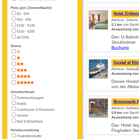
Preis (pro Zimmer/Nacht)
Hotel Zinke
€0 - €49
€50 - €99
Adresse: Zinkens
2.1 km
von Stockh
€100 - €149
Auswertung von
€150 - €200
Den U-Bahnho
ab €200
Stockholmer
Sterne
Buchung
Gustaf af Klin
Adresse: Stadsgå
Auswertung von
Dieses Hostel
von der Alts
Unterkunftsart
Ferienwohnungen
Brommavik H
Hotels
Adresse: Karlsbo
Gasthäuser & Pensionen
5.9 km
von Stockh
Hostels
Auswertung von
Bed & Breakfasts
Das Hotel li
Flughafen St
Hotelausstattung
Flughafenshuttle