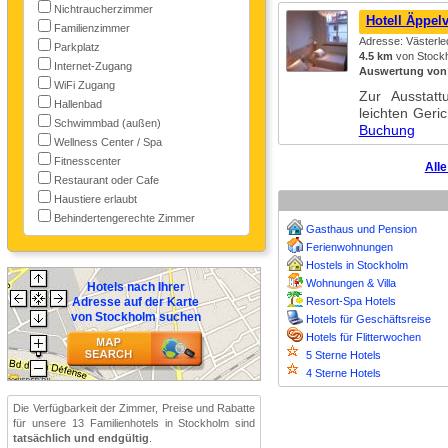
Nichtraucherzimmer
Hotell Äppel
Familienzimmer
Adresse: Västerl
Parkplatz
4.5 km
von Stockh
Internet-Zugang
Auswertung von
WiFi Zugang
Zur Ausstat
Hallenbad
leichten Ger
Schwimmbad (außen)
Buchung
Wellness Center / Spa
Fitnesscenter
Alle
Restaurant oder Cafe
Haustiere erlaubt
Behindertengerechte Zimmer
Gasthaus und Pension
Ferienwohnungen
Hostels in Stockholm
Wohnungen & Villa
Hotels nach Ihrer
Adresse auf der Karte
Resort-Spa Hotels
von Stockholm suchen
Hotels für Geschäftsreise
Hotels für Flitterwochen
5 Sterne Hotels
4 Sterne Hotels
Die Verfügbarkeit der Zimmer, Preise und Rabatte
für unsere 13 Familienhotels in Stockholm sind
tatsächlich und endgültig
.