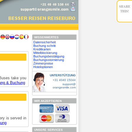
SHARE
THIS!
WISSENWERTES
Datensicherheit
Buchung schritt
Kreditkarten
Mittelblockierung
Buchungsbestätigung
Buchungsstornierung
Zimmerpreise
Hoteloptionen
UNTERSTÜTZUNG
Buses take you
+31 4040 15044
ung & Buchung
support@
orangesmile.com
WIR AKZEPTIEREN
ery is served in
hung
UNSERE SERVICES