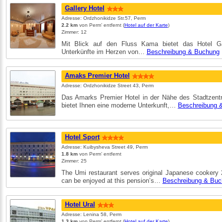
Gallery Hotel
Adresse: Ordzhonikidze Str.57, Perm
2.2 km
von Perm’ entfernt (
Hotel auf der Karte
)
Zimmer: 12
Mit Blick auf den Fluss Kama bietet das Hotel G
Unterkünfte im Herzen von…
Beschreibung & Buchung
Amaks Premier Hotel
Adresse: Ordzhonikidze Street 43, Perm
Das Amarks Premier Hotel in der Nähe des Stadtzen
bietet Ihnen eine moderne Unterkunft,…
Beschreibung 
Hotel Sport
Adresse: Kuibysheva Street 49, Perm
1.8 km
von Perm’ entfernt
Zimmer: 25
The Umi restaurant serves original Japanese cookery 
can be enjoyed at this pension’s…
Beschreibung & Buc
Hotel Ural
Adresse: Lenina 58, Perm
1.3 km
von Perm’ entfernt (
Hotel auf der Karte
)