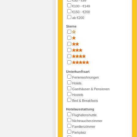
€50 - €99
€100 - €149
€150 - €200
ab €200
Sterne
Unterkunftsart
Ferienwohnungen
Hotels
Gasthäuser & Pensionen
Hostels
Bed & Breakfasts
Hotelausstattung
Flughafenshuttle
Nichtraucherzimmer
Familienzimmer
Parkplatz