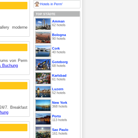
Hotels in Perm’
TOP STÄDTE
Amman
62 hotels
allery moderne
Bologna
90 hotels
Cork
40 hotels
trums von Perm
Goteborg
& Buchung
68 hotels
Karlsbad
61 hotels
Luzern
52 hotels
New York
368 hotels
24/7. Breakfast
hung
Porto
113 hotels
Sao Paulo
161 hotels