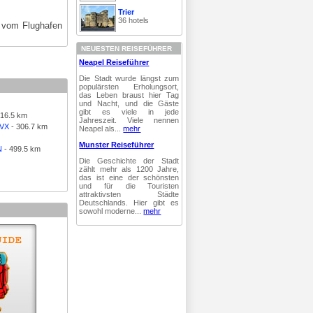
Trier
36 hotels
 vom Flughafen
NEUESTEN REISEFÜHRER
Neapel Reiseführer
Die Stadt wurde längst zum
populärsten Erholungsort,
das Leben braust hier Tag
und Nacht, und die Gäste
gibt es viele in jede
 16.5 km
Jahreszeit. Viele nennen
SVX
- 306.7 km
Neapel als...
mehr
Munster Reiseführer
N
- 499.5 km
Die Geschichte der Stadt
zählt mehr als 1200 Jahre,
das ist eine der schönsten
und für die Touristen
attraktivsten Städte
Deutschlands. Hier gibt es
sowohl moderne...
mehr