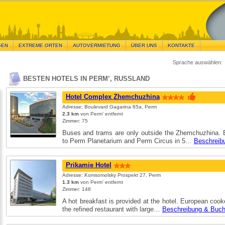
GEN
EXTREME ORTEN
AUTOVERMIETUNG
ÜBER UNS
KONTAKTE
Sprache auswählen:
BESTEN HOTELS IN PERM’, RUSSLAND
Hotel Complex Zhemchuzhina
Adresse: Boulevard Gagarina 65a, Perm
2.3 km
von Perm’ entfernt
Zimmer: 75
Buses and trams are only outside the Zhemchuzhina. 
to Perm Planetarium and Perm Circus in 5…
Beschreib
Prikamie Hotel
Adresse: Komsomolsky Prospekt 27, Perm
1.3 km
von Perm’ entfernt
Zimmer: 148
A hot breakfast is provided at the hotel. European cook
the refined restaurant with large…
Beschreibung & Buc