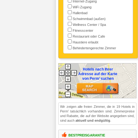
Internet-Zugang
WiFi Zugang
Hallenbad
Schwimmbad (außen)
Wellness Center / Spa
Fitnesscenter
Restaurant oder Cafe
Haustiere erlaubt
Behindertengerechte Zimmer
Hotels nach Ihrer
Adresse auf der Karte
von Perm’ suchen
Wir zeigen alle freien Zimmer, die in 19 Hotels in
Perm’ tatsächlich vorhanden sind. Zimmerpreise
und Rabatte, die auf der Website angegeben sind,
sind auch
aktuell und endgültig
.
BESTPREISGARANTIE