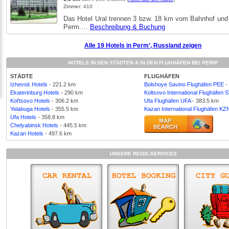
Zimmer: 410
Das Hotel Ural trennen 3 bzw. 18 km vom Bahnhof und
Perm.…
Beschreibung & Buchung
Alle 19 Hotels in Perm’, Russland zeigen
HOTELS IN DEN STÄDTEN & IN DEN FLUGHÄFEN BEI PERM’
STÄDTE
FLUGHÄFEN
Izhevsk Hotels
- 221.2 km
Bolshoye Savino Flughäfen PEE
-
Ekaterinburg Hotels
- 290 km
Koltsovo International Flughäfen 
Kol'tsovo Hotels
- 306.2 km
Ufa Flughäfen UFA
- 383.5 km
Yelabuga Hotels
- 355.5 km
Kazan International Flughäfen KZ
Ufa Hotels
- 358.8 km
Chelyabinsk Hotels
- 445.5 km
Kazan Hotels
- 497.6 km
UNSERE REISE-SERVICES