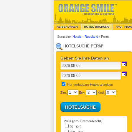
REISEFÜHRER
HOTEL BUCHUNG
FAQ - FRA
Startseite:
Hotels
›
Russland
›
Perm’
HOTELSUCHE PERM’
Geben Sie Ihre Daten an
Nur verfugbare Hotels anzeigen
Zim.
Erw.
Kind.
Preis (pro Zimmer/Nacht)
€0 - €49