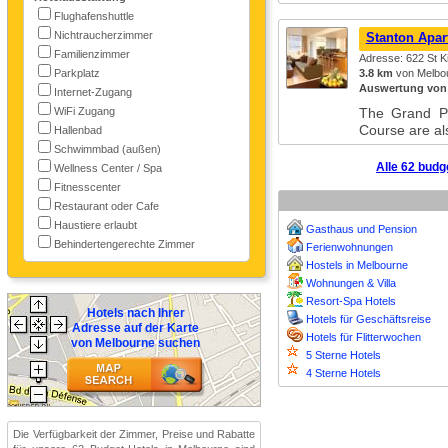
Flughafenshuttle
Nichtraucherzimmer
Stanton Apar
Familienzimmer
Adresse: 622 St Ki
Parkplatz
3.8 km
von Melbou
Auswertung von
Internet-Zugang
WiFi Zugang
The Grand Pri
Course are al
Hallenbad
Schwimmbad (außen)
Alle 62 budg
Wellness Center / Spa
Fitnesscenter
Restaurant oder Cafe
Haustiere erlaubt
Gasthaus und Pension
Behindertengerechte Zimmer
Ferienwohnungen
Hostels in Melbourne
Wohnungen & Villa
Resort-Spa Hotels
Hotels nach Ihrer
Hotels für Geschäftsreise
Adresse auf der Karte
Hotels für Flitterwochen
von Melbourne suchen
5 Sterne Hotels
4 Sterne Hotels
Die Verfügbarkeit der Zimmer, Preise und Rabatte