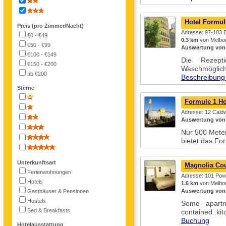
Hotel Formul
Preis (pro Zimmer/Nacht)
Adresse: 97-103 E
€0 - €49
0.3 km
von Melbou
€50 - €99
Auswertung von
€100 - €149
Die Rezep
€150 - €200
Waschmöglic
ab €200
Beschreibung
Sterne
Formule 1 Ho
Adresse: 12 Caldw
Auswertung von
Nur 500 Meter
bietet das Fo
Unterkunftsart
Magnolia Cou
Ferienwohnungen
Adresse: 101 Powl
Hotels
1.6 km
von Melbou
Auswertung von
Gasthäuser & Pensionen
Hostels
Some apartme
Bed & Breakfasts
contained ki
Buchung
Hotelausstattung