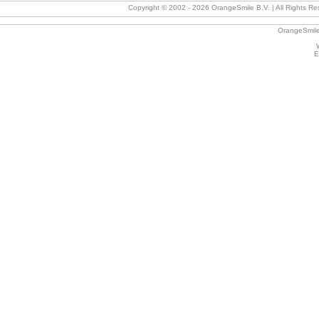
Copyright © 2002 -
2026 OrangeSmile B.V. | All Rights Res
OrangeSmile
E