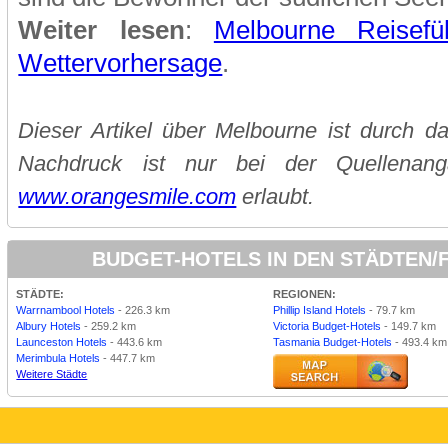
Weiter lesen
:
Melbourne Reisefü
Wettervorhersage
.
Dieser Artikel über Melbourne ist durch d
Nachdruck ist nur bei der Quellenan
www.orangesmile.com
erlaubt.
BUDGET-HOTELS IN DEN STÄDTEN
STÄDTE:
REGIONEN:
Warrnambool Hotels
- 226.3 km
Phillip Island Hotels
- 79.7 km
Albury Hotels
- 259.2 km
Victoria Budget-Hotels
- 149.7 km
Launceston Hotels
- 443.6 km
Tasmania Budget-Hotels
- 493.4 km
Merimbula Hotels
- 447.7 km
Weitere Städte