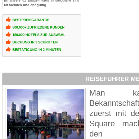
für unsere 62 Budget-Hotels in Melbourne sind
tatsächlich und endgültig
.
BESTPREISGARANTIE
500.000+ ZUFRIEDENE KUNDEN
150.000 HOTELS ZUR AUSWAHL
BUCHUNG IN 3 SCHRITTEN
BESTÄTIGUNG IN 2 MINUTEN
REISEFÜHRER M
Man ka
Bekanntschaft
zuerst mit d
Square mach
den eige