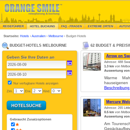
REISEFÜHRER
HOTEL BUCHUNG
FAQ - FRAGEN
EXTREME ORTEN
AUTOV
Startseite:
Hotels
›
Australien
›
Melbourne
›
Budget-Hotels
BUDGET-HOTELS MELBOURNE
62 BUDGET & PREI
Arrow on Sw
Geben Sie Ihre Daten an
Adresse: 488 Swa
1.3 km
von Melbou
Auswertung von
Warme Mahl
hauseigenen
Nur verfugbare Hotels anzeigen
Beschreibung
Zim.
Erw.
Kind.
Mercure Wel
Adresse: 265 Littl
0.5 km
von Melbou
Auswertung von
Gebraucht Zusatzoptionen
Am Tourenscha
Gepäckaufbe