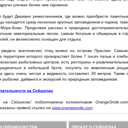
других улочках более чем скромное.
й будет Деревня ремесленников, где можно приобрести памятны
цы находится сразу несколько крупных заповедников и парков, так
Морн-Блан. Продолжая рассказ о природных достопримечательно
лепным экваториальным лесом, самым богатым и обширным в стра
елей, он великолепно оснащен для отдыха.
 увидеть экзотических птиц можно на острове Праслин. Самы
 территории которого произрастает более 7 тысяч пальм и хлебн
 несколько рыболовных центров, есть рестораны и развлекательн
 уединиться в небольшой бухте, погулять по живописным рощ
 здесь очень чистая и видимость составляет 20 метров. Также с
я рыбалки, дайвинга и экскурсий по природным заповедникам.
ечательности на Сейшелах
 на Сейшелах' подготовлена коллективом OrangeSmile.co
указании прямой ссылки на
www.orangesmile.com
.
 ПРЕИМУЩЕСТВА
ПРОКАТ В СЕЙШЕЛАХ