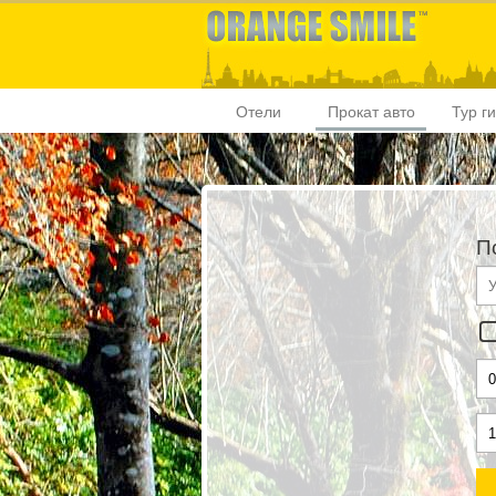
Отели
Прокат авто
Тур г
П