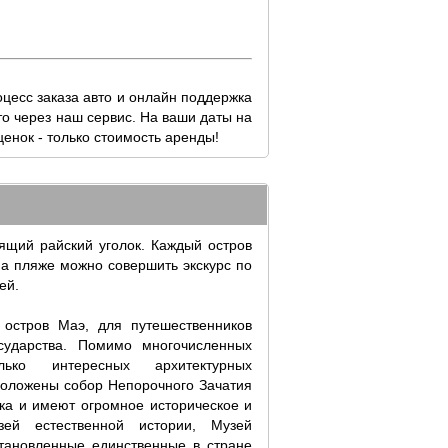
цесс заказа авто и онлайн поддержка
то через наш сервис. На ваши даты на
нок - только стоимость аренды!
ящий райский уголок. Каждый остров
на пляже можно совершить экскурс по
ей.
остров Маэ, для путешественников
сударства. Помимо многочисленных
ко интересных архитектурных
положены собор Непорочного Зачатия
ка и имеют огромное историческое и
зей естественной истории, Музей
тановленные единственные в стране