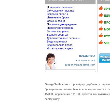
Пошаговое описание
ЛУ
Об условиях проката
Вопросы оплаты
ШИР
Изменение брони
Отмена брони
БРО
Письмо подтверждение
Пересечение границ
МО
Топливо/заправка
Возраст водителя
РУ
Дополнительные сервисы
Виды страховки
500
Водительские права
Что включено в цену
ПОДДЕРЖКА
+31 4040 15044
support@orangesmile.com
OrangeSmile.com
- провайдер удобных и надеж
бронирования автомобилей и номеров отелей. 
15.000 направлений с 25.000 прокатными пунктами
всему миру.