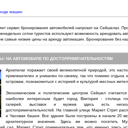
ренде машин
ляет сервис бронирования автомобилей напрокат на Сейшелах. Про
женедельно сотни туристов используют возможность арендовать ав
 самые низкие цены на аренду автомашин. Бронирование без наце
Ы: НА АВТОМОБИЛЕ ПО ДОСТОПРИМЕЧАТЕЛЬНОСТЯМ
Архипелаг поражает своей великолепной природой, это насто
привлекателен и уникален по-своему, так что помимо отдыха 
островам, познакомиться с историей и культурой местных жител
Экономическим и политическим центром Сейшел считается 
наиболее интересным будет город Виктория - столица го
галерей, выставок и музеев здесь есть несколь
достопримечательностей. На главной улице Маркет Стрит рас
и Часовая башня. Все здания были построены в начале 20 ве
архитектурное значение. Здесь же можно посетить Му
ий сад. Маркет Стрит примечательна тем, что именно здесь ус