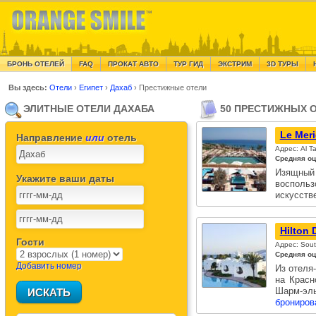
БРОНЬ ОТЕЛЕЙ
FAQ
ПРОКАТ АВТО
ТУР ГИД
ЭКСТРИМ
3D ТУРЫ
Вы здесь:
Отели
›
Египет
›
Дахаб
›
Престижные отели
ЭЛИТНЫЕ ОТЕЛИ ДАХАБА
50 ПРЕСТИЖНЫХ О
Le Mer
Направление
или
отель
Адрес: Al Ta
Средняя оц
Изящны
Укажите ваши даты
восполь
искусств
Hilton 
Гости
Адрес: Sout
Средняя оц
Добавить номер
Из отеля
на Красн
Шарм-эл
брониров