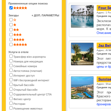
Примененные опции поиска
Four S
Адрес: 1 Fo
Звезды
« ДОП. ПАРАМЕТРЫ
Средняя оц
Эксклюзи
располаг
моря. К 
Описание
Jaz Bel
Адрес: Al M
Услуги в отеле
Средняя оц
Трансфер в/из аэропорта
Этот пят
Номера для некурящих
предоста
Семейные номера
цены и б
Автостоянка (платная)
Интернет доступ
Sunrise
WiFi беспроводной интернет
Адрес: Shar
Крытый бассейн
Средняя оц
Открытый бассейн
Этот пр
Оздоровительный центр/ СПА
Красного
Фитнес-центр
рестора
Ресторан
брониров
Размещение животных