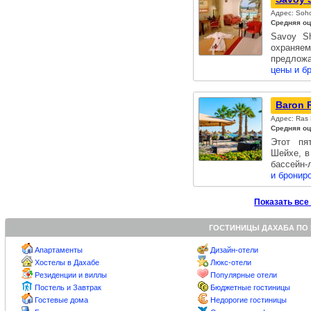
Адрес: Soh
Средняя оц
Savoy Sh
охраняем
предлож
цены и б
Baron R
Адрес: Ras 
Средняя оц
Этот пя
Шейхе, в
бассейн-
и бронир
Показать все
ГОСТИНИЦЫ ДАХАБА ПО
Апартаменты
Дизайн-отели
Хостелы в Дахабе
Люкс-отели
Резиденции и виллы
Популярные отели
Постель и Завтрак
Бюджетные гостиницы
Гостевые дома
Недорогие гостиницы