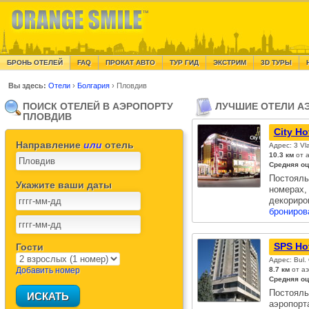
БРОНЬ ОТЕЛЕЙ
FAQ
ПРОКАТ АВТО
ТУР ГИД
ЭКСТРИМ
3D ТУРЫ
Вы здесь:
Отели
›
Болгария
›
Пловдив
ПОИСК ОТЕЛЕЙ В АЭРОПОРТУ
ЛУЧШИЕ ОТЕЛИ А
ПЛОВДИВ
City Ho
Направление
или
отель
Адрес: 3 Vl
10.3 км
от 
Средняя оц
Постоял
Укажите ваши даты
номерах,
декорир
брониров
SPS Ho
Гости
Адрес: Bul.
Добавить номер
8.7 км
от а
Средняя оц
Постояль
аэропор