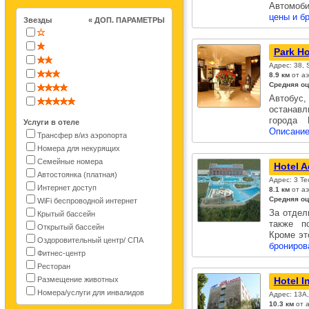
Автомоб
цены и б
Звезды
« ДОП. ПАРАМЕТРЫ
Park Ho
Адрес: 38, 
8.9 км
от а
Средняя оц
Автобус
останавл
города 
Услуги в отеле
Описание
Трансфер в/из аэропорта
Номера для некурящих
Семейные номера
Hotel 
Автостоянка (платная)
Адрес: 3 Te
Интернет доступ
8.1 км
от а
Средняя оц
WiFi беспроводной интернет
За отдел
Крытый бассейн
также п
Открытый бассейн
Кроме эт
Оздоровительный центр/ СПА
брониров
Фитнес-центр
Ресторан
Размещение животных
Hotel I
Номера/услуги для инвалидов
Адрес: 13A,
10.3 км
от 