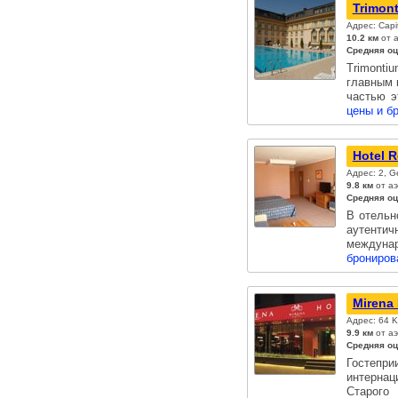
Trimont
Адрес: Capi
10.2 км
от а
Средняя оц
Trimonti
главным 
частью э
цены и б
Hotel R
Адрес: 2, Ge
9.8 км
от а
Средняя оц
В отельн
аутенти
междуна
брониров
Mirena 
Адрес: 64 K
9.9 км
от аэ
Средняя оц
Гостепри
интернац
Старог