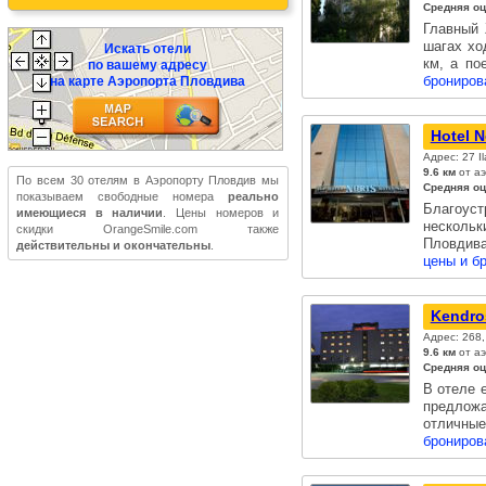
Средняя оц
Главный 
шагах хо
Искать отели
км, а по
по вашему адресу
брониров
на карте Аэропорта Пловдива
Hotel N
Адрес: 27 Il
9.6 км
от аэ
По всем 30 отелям в Аэропорту Пловдив мы
Средняя оц
показываем свободные номера
реально
Благоус
имеющиеся в наличии
. Цены номеров и
нескольк
скидки OrangeSmile.com также
Пловдив
действительны и окончательны
.
цены и б
Kendro
Адрес: 268,
9.6 км
от аэ
Средняя оц
В отеле 
предложа
отличны
брониров