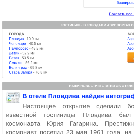
брониров
Показать все
ГОСТИНИЦЫ В ГОРОДАХ И АЭРОПОРТАХ 
ГОРОДА
АЭ
Пловдив
- 10.9 км
Аэр
Чепеларе
- 40.5 км
Аэр
Пампорово
- 48.8 км
Аэр
Девин
- 52.9 км
Батак
- 53.5 км
Смолян
- 56.2 км
Велинград
- 69.8 км
Стара Загора
- 76.8 км
НАШИ НОВОСТИ И СТАТЬИ ОБ ОТЕЛ
В отеле Пловдива найден автогра
Настоящее открытие сделали бо
известной гостиницы Пловдива был 
космонавта Юрия Гагарина. Престижн
космонавт посетил 23 мая 1961 года, на