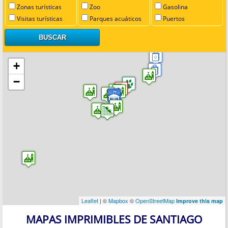
Zonas turísticas
Zoo
Gasolina
Visitas turísticas
Parques acuáticos
Puertos
+
−
Leaflet
| ©
Mapbox
©
OpenStreetMap
Improve this map
MAPAS IMPRIMIBLES DE SANTIAGO