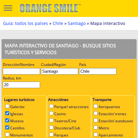
Guía: todos los países
»
Chile
»
Santiago
» Mapa interactivo
MAPA INTERACTIVO DE SANTIAGO - BUSQUE SITIOS
TURÍSTICOS Y SERVICIOS
Dirección/Nombre
Ciudad/Región
País
Radius, km
Lugares turísticos
Atracciónes
Transporte
Galerías
Parque/ atracciones
Aeropuertos
Iglesias
Casino
Estación/ trenes
Museos
Teatros/Cine
Estación/ autobuses
Castillos
Discoteca/Club
Metro
Monumentos
Parques
Aparcamiento