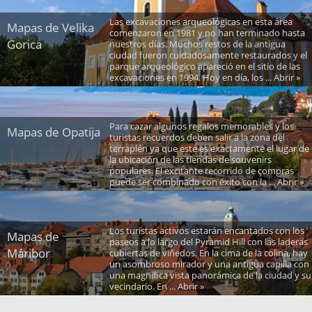
Las excavaciones arqueológicas en esta área
Mapas de Velika
comenzaron en 1981 y no han terminado hasta
Gorica
nuestros días. Muchos restos de la antigua
ciudad fueron cuidadosamente restaurados y el
parque arqueológico apareció en el sitio de las
excavaciones en 1994. Hoy en día, los ... Abrir »
Para cazar algunos regalos memorables y los
Mapas de Opatija
turistas recuerdos deben salir a la zona del
terraplén ya que este es exactamente el lugar de
la ubicación de las tiendas de souvenirs
populares. El excitante recorrido de compras
puede ser combinado con éxito con la ... Abrir »
Los turistas activos estarán encantados con los
Mapas de
paseos a lo largo del Pyramid Hill con las laderas
Máribor
cubiertas de viñedos. En la cima de la colina, hay
un asombroso mirador y una antigua capilla con
una magnífica vista panorámica de la ciudad y su
vecindario. En ... Abrir »