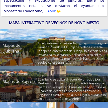
espectáculos y exposiciones de pinturas. Entre los
monumentos notables se destacan el Ayuntamiento,
Monasterio Franciscano, …
Abrir
MAPA INTERACTIVO DE VECINOS DE NOVO MESTO
En el pintoresco parque Tivoli, hay un zoológico
Mapas de
llamado Živalski vrt Ljubljana, y debe visitarse
Ljubljana
independientemente de si viaja solo o con niños.
Pavos reales, elefantes, pelícanos, serpientes,
jirafas, antílopes y muchos más habitantes del
zoológico esperan ... Abrir »
Lo mismo se aplica al recorrido ofrecido por
Mapas de Zagreb
Destination Urban. Esta compañía ofrece a sus
clientes que exploren bases de aviación, túneles,
lugares de eventos históricos y ruinas de la
Segunda Guerra Mundial. Sin lugar a dudas, eso
sin duda atraerá a los ... Abrir »