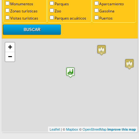
Monumentos
Parques
Aparcamiento
Zonas turísticas
Zoo
Gasolina
Visitas turísticas
Parques acuáticos
Puertos
+
−
Leaflet
| ©
Mapbox
©
OpenStreetMap
Improve this map