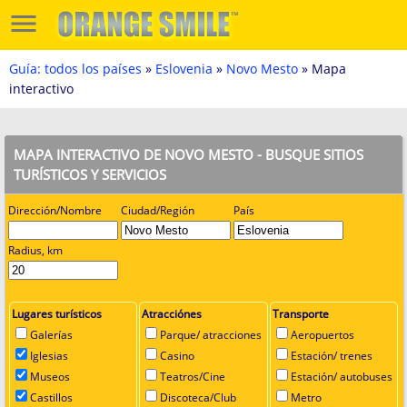
Guía: todos los países
»
Eslovenia
»
Novo Mesto
» Mapa
interactivo
MAPA INTERACTIVO DE NOVO MESTO - BUSQUE SITIOS
TURÍSTICOS Y SERVICIOS
Dirección/Nombre
Ciudad/Región
País
Radius, km
Lugares turísticos
Atracciónes
Transporte
Galerías
Parque/ atracciones
Aeropuertos
Iglesias
Casino
Estación/ trenes
Museos
Teatros/Cine
Estación/ autobuses
Castillos
Discoteca/Club
Metro