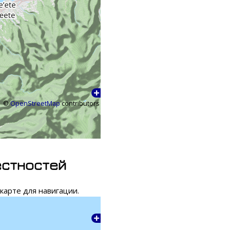
©
OpenStreetMap
contributors
естностей
карте для навигации.