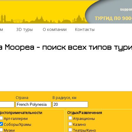
им
3D туры
О компании
Контакты
а Моореа - поиск всех типов тур
Страна
В радиусе, км
Достопримечательности
Отдых/Развлечения
Арт-галлереи
Атракционы
Соборы/Храмы
Казино
Музеи
Театры/Кино