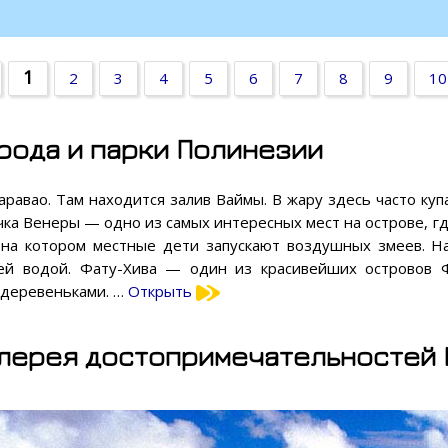
1
2
3
4
5
6
7
8
9
10
рода и парки Полинезии
равао. Там находится залив Ваймы. В жару здесь часто куп
чка Венеры — одно из самых интересных мест на острове, г
 на котором местные дети запускают воздушных змеев. На
шей водой. Фату-Хива — один из красивейших островов 
 деревеньками. …
Открыть
лерея достопримечательностей