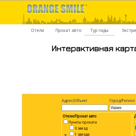
Отели
Прокат авто
Тур гиды
Экстр
Интерактивная карт
Адрес/Объект
Город/Регион
Отели/Прокат авто
Пункты проката
0 звезд
1 звезда