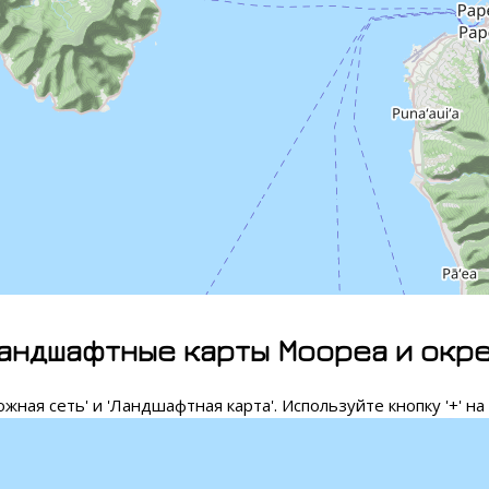
андшафтные карты Моореа и окр
ная сеть' и 'Ландшафтная карта'. Используйте кнопку '+' на 