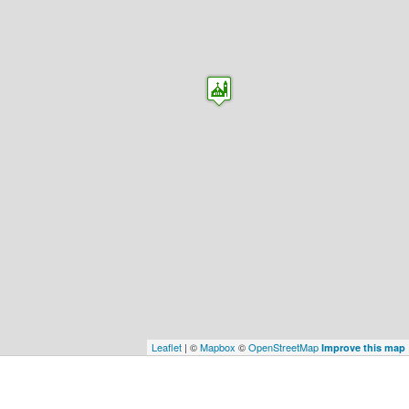
Leaflet
| ©
Mapbox
©
OpenStreetMap
Improve this map