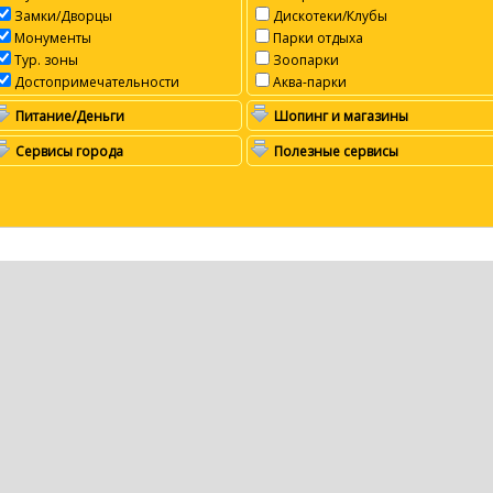
Замки/Дворцы
Дискотеки/Клубы
Монументы
Парки отдыха
Тур. зоны
Зоопарки
Достопримечательности
Аква-парки
Питание/Деньги
Шопинг и магазины
Сервисы города
Полезные сервисы