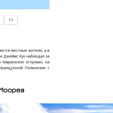
11
аются местные жители, а в
де Джеймс Кук наблюдал за
 Маркизских островах, на
Французской Полинезии с
 Моореа