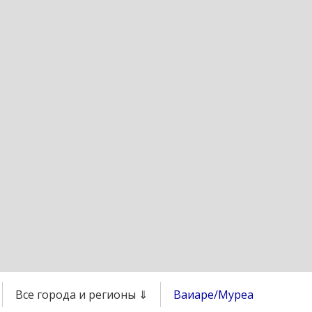
Все города и регионы ⇓
Ваиаре/Муреа