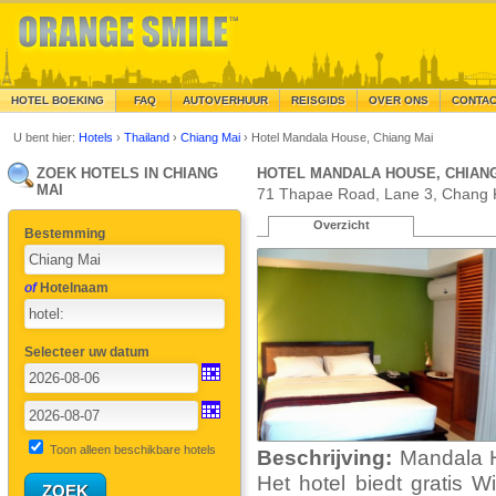
HOTEL BOEKING
FAQ
AUTOVERHUUR
REISGIDS
OVER ONS
CONTA
U bent hier:
Hotels
›
Thailand
›
Chiang Mai
›
Hotel Mandala House, Chiang Mai
ZOEK HOTELS IN CHIANG
HOTEL MANDALA HOUSE, CHIANG
MAI
71 Thapae Road, Lane 3, Chang K
Overzicht
Bestemming
of
Hotelnaam
Selecteer uw datum
Toon alleen beschikbare hotels
Beschrijving:
Mandala H
Het hotel biedt gratis 