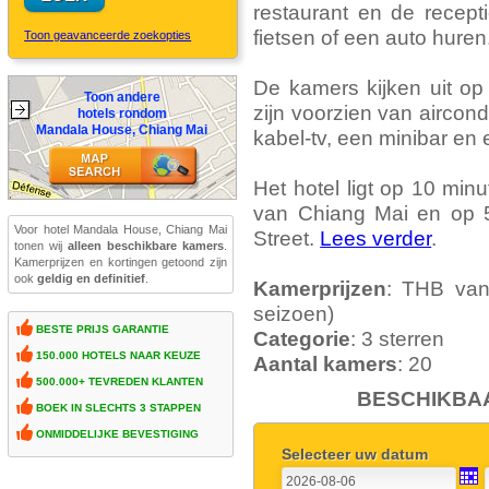
restaurant en de recept
fietsen of een auto huren
Toon geavanceerde zoekopties
De kamers kijken uit o
Toon andere
zijn voorzien van aircon
hotels rondom
Mandala House, Chiang Mai
kabel-tv, een minibar en
Het hotel ligt op 10 mi
van Chiang Mai en op 
Voor hotel Mandala House, Chiang Mai
Street.
Lees verder
.
tonen wij
alleen beschikbare kamers
.
Kamerprijzen en kortingen getoond zijn
ook
geldig en definitief
.
Kamerprijzen
: THB van
seizoen)
BESTE PRIJS GARANTIE
Categorie
: 3 sterren
150.000 HOTELS NAAR KEUZE
Aantal kamers
: 20
500.000+ TEVREDEN KLANTEN
BESCHIKBAA
BOEK IN SLECHTS 3 STAPPEN
ONMIDDELIJKE BEVESTIGING
Selecteer uw datum