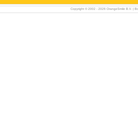
Copyright © 2002 -
2026 OrangeSmile B.V. | Bo