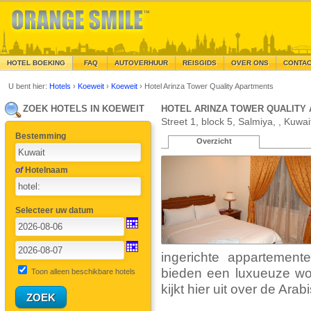
HOTEL BOEKING
FAQ
AUTOVERHUUR
REISGIDS
OVER ONS
CONTA
U bent hier:
Hotels
›
Koeweit
›
Koeweit
›
Hotel Arinza Tower Quality Apartments
ZOEK HOTELS IN KOEWEIT
HOTEL ARINZA TOWER QUALITY
Street 1, block 5, Salmiya, , Kuwai
Bestemming
Overzicht
of
Hotelnaam
Selecteer uw datum
ingerichte appartement
bieden een luxueuze wo
Toon alleen beschikbare hotels
kijkt hier uit over de Arab