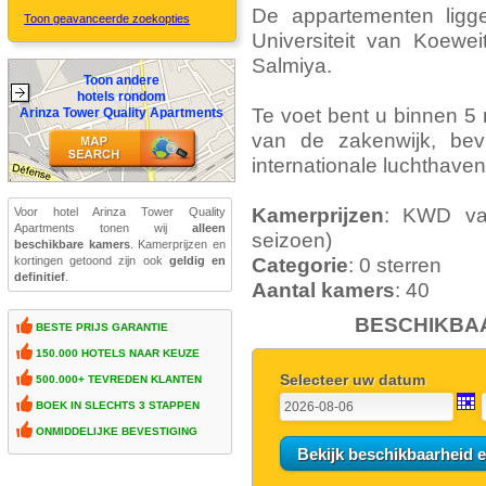
De appartementen ligg
Toon geavanceerde zoekopties
Universiteit van Koewe
Salmiya.
Toon andere
hotels rondom
Te voet bent u binnen 5 m
Arinza Tower Quality Apartments
van de zakenwijk, be
internationale luchthave
Kamerprijzen
: KWD van
Voor hotel Arinza Tower Quality
Apartments tonen wij
alleen
seizoen)
beschikbare kamers
. Kamerprijzen en
kortingen getoond zijn ook
geldig en
Categorie
: 0 sterren
definitief
.
Aantal kamers
: 40
BESCHIKBAA
BESTE PRIJS GARANTIE
150.000 HOTELS NAAR KEUZE
Selecteer uw datum
500.000+ TEVREDEN KLANTEN
BOEK IN SLECHTS 3 STAPPEN
ONMIDDELIJKE BEVESTIGING