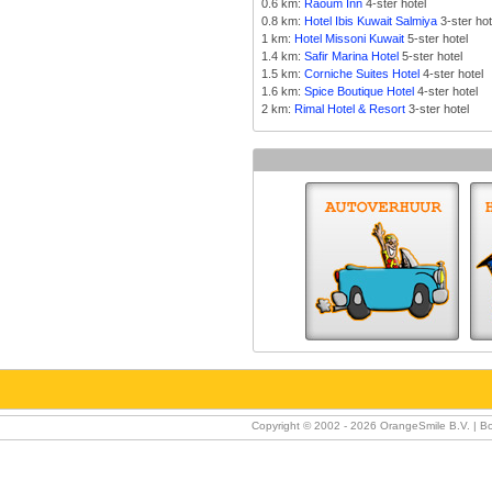
0.6 km:
Raoum Inn
4-ster hotel
0.8 km:
Hotel Ibis Kuwait Salmiya
3-ster hot
1 km:
Hotel Missoni Kuwait
5-ster hotel
1.4 km:
Safir Marina Hotel
5-ster hotel
1.5 km:
Corniche Suites Hotel
4-ster hotel
1.6 km:
Spice Boutique Hotel
4-ster hotel
2 km:
Rimal Hotel & Resort
3-ster hotel
Copyright © 2002 -
2026 OrangeSmile B.V. | Bo