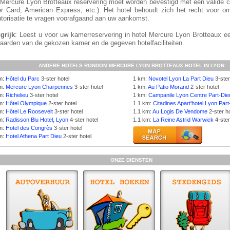
 Mercure Lyon Brotteaux reservering moet worden bevestigd met een valide c
r Card, American Express, etc.). Het hotel behoudt zich het recht voor om
utorisatie te vragen voorafgaand aan uw aankomst.
grijk
: Leest u voor uw kamerreservering in hotel Mercure Lyon Brotteaux e
aarden van de gekozen kamer en de gegeven hotelfaciliteiten.
ANDERE HOTELS RONDOM MERCURE LYON BROTTEAUX HOTEL IN LYON
km:
Hôtel du Parc
3-ster hotel
1 km:
Novotel Lyon La Part Dieu
3-ster
km:
Mercure Lyon Charpennes
3-ster hotel
1 km:
Au Patio Morand
2-ster hotel
km:
Richelieu
3-ster hotel
1 km:
Campanile Lyon Centre Part-Die
km:
Hôtel Olympique
2-ster hotel
1.1 km:
Citadines Apart'hotel Lyon Part
km:
Hôtel Le Roosevelt
3-ster hotel
1.1 km:
Au Logis De Vendome
2-ster ho
km:
Radisson Blu Hotel, Lyon
4-ster hotel
1.1 km:
La Reine Astrid Warwick
4-ster
km:
Hotel des Congrès
3-ster hotel
km:
Hotel Athena Part Dieu
2-ster hotel
ONZE DIENSTEN