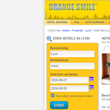
HOTEL BOEKING
FAQ
AUTOVERHUUR
U bent hier:
Hotels
›
Frankrijk
›
Lyon
›
Hotel Mercur
ZOEK HOTELS IN LYON
HOTE
114, Bo
Bestemming
of
Hotelnaam
Selecteer uw datum
Besch
Toon alleen beschikbare hotels
10 mi
De mo