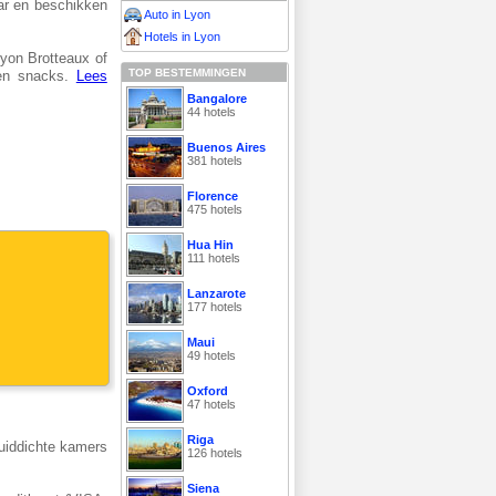
baar en beschikken
Auto in Lyon
Hotels in Lyon
Lyon Brotteaux of
TOP BESTEMMINGEN
 en snacks.
Lees
Bangalore
44 hotels
Buenos Aires
381 hotels
Florence
475 hotels
Hua Hin
111 hotels
Lanzarote
177 hotels
Maui
49 hotels
Oxford
47 hotels
Riga
eluiddichte kamers
126 hotels
Siena