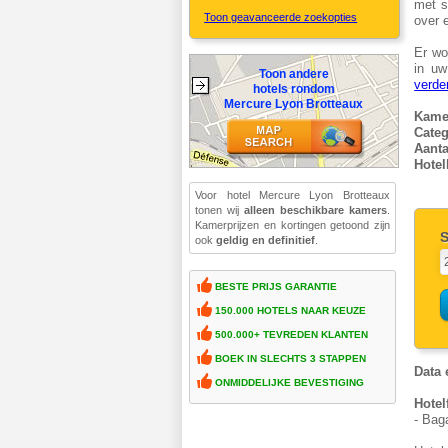
met sa
Toon geavanceerde zoekopties
over 
Er wo
in uw
Toon andere
verde
hotels rondom
Mercure Lyon Brotteaux
Kame
Categ
Aant
Hotel
Voor hotel Mercure Lyon Brotteaux
tonen wij
alleen beschikbare kamers
.
Kamerprijzen en kortingen getoond zijn
S
ook
geldig en definitief
.
BESTE PRIJS GARANTIE
150.000 HOTELS NAAR KEUZE
500.000+ TEVREDEN KLANTEN
BOEK IN SLECHTS 3 STAPPEN
Data 
ONMIDDELIJKE BEVESTIGING
Hotel
- Baga