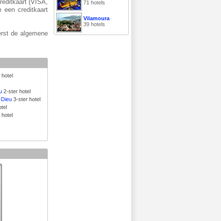
reditkaart (VISA,
71 hotels
 een creditkaart
Vilamoura
39 hotels
erst de algemene
 hotel
u
2-ster hotel
-Dieu
3-ster hotel
tel
 hotel