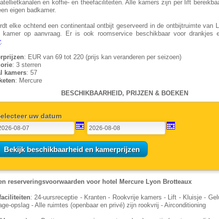
tellietkanalen en koffie- en theefaciliteiten. Alle kamers zijn per lift bereik
een eigen badkamer.
rdt elke ochtend een continentaal ontbijt geserveerd in de ontbijtruimte van 
 kamer op aanvraag. Er is ook roomservice beschikbaar voor drankjes
r
.
rprijzen
: EUR van 69 tot 220 (prijs kan veranderen per seizoen)
orie
: 3 sterren
al kamers
: 57
keten
: Mercure
BESCHIKBAARHEID, PRIJZEN & BOEKEN
electeer uw datum
en reserveringsvoorwaarden voor hotel Mercure Lyon Brotteaux
faciliteiten
: 24-uursreceptie - Kranten - Rookvrije kamers - Lift - Kluisje - G
ge-opslag - Alle ruimtes (openbaar en privé) zijn rookvrij - Airconditioning