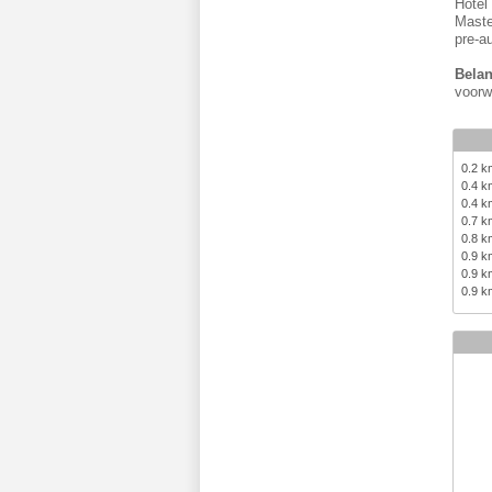
Hotel
Maste
pre-a
Belan
voorw
0.2 
0.4 
0.4 
0.7 
0.8 
0.9 
0.9 
0.9 