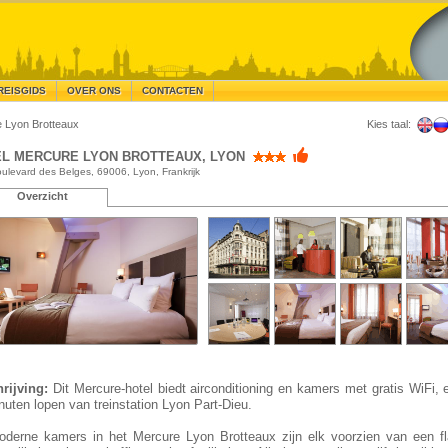
REISGIDS
OVER ONS
CONTACTEN
e Lyon Brotteaux
Kies taal:
L MERCURE LYON BROTTEAUX, LYON
ulevard des Belges, 69006, Lyon, Frankrijk
Overzicht
rijving:
Dit Mercure-hotel biedt airconditioning en kamers met gratis WiFi, e
nuten lopen van treinstation Lyon Part-Dieu.
derne kamers in het Mercure Lyon Brotteaux zijn elk voorzien van een fla