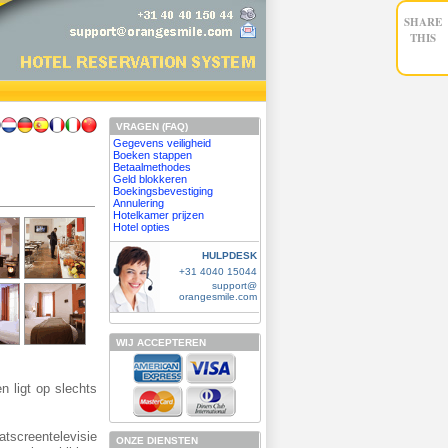
SHARE
THIS
VRAGEN (FAQ)
Gegevens veiligheid
Boeken stappen
Betaalmethodes
Geld blokkeren
Boekingsbevestiging
Annulering
Hotelkamer prijzen
Hotel opties
HULPDESK
+31 4040 15044
support@
orangesmile.com
WIJ ACCEPTEREN
n ligt op slechts
tscreentelevisie
ONZE DIENSTEN